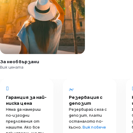
За необвързани
Виж цената
Гаранция за най-
Резервация с
ниска цена
депозит
Няма да намериш
Резервирай сега с
по-изгодни
депозит, плати
предложения от
останалото по-
нашите. Ако все
късно.
Виж повече
пак успееш, ще ти