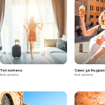
Топ хотели
Само за възра
Виж цената
Виж цената