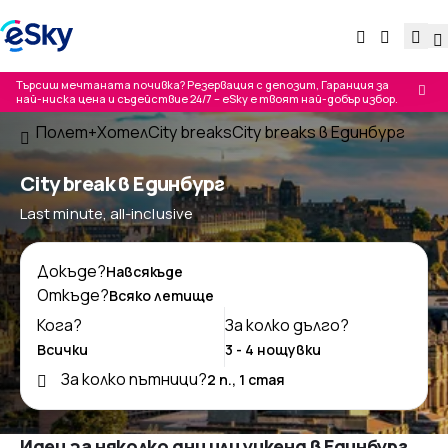
Търсиш мечтаната почивка? Резервация с депозит, Гаранция за
най-ниска цена и съдействие 24/7 – eSky е твоят най-добър избор.
Полет+Хотел
City breaks
City breaks в Единбург
City break в Единбург
Last minute, all-inclusive
Докъде?
Откъде?
Кога?
За колко дълго?
За колко пътници?
Идеи за няколко дни или уикенд в Единбург