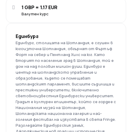
1 GBP = 1.17 EUR
Валутен курс
Единбург
Единбург, столицата на Шотландия, е сгушен в
югоизточна Шотландия, обгърнат от Фърт ъф
Форт на север и Пентланд Хилс на юг. Като
вторият по население град в Шотландия, той е
дом на над половин милион души. Единбург е
център на шотландското управление и
образование, където се помещават
шотландският парламент, висшите съдилища и
престижни университети, включително
световноизвестния Единбургски университет.
Градът е културен епицентър, който се гордее с
Националния музей на Шотландия,
Шотландската национална галерия и най-
големия фестивал на изкуствата в света Fringe.
Разгледайте Единбургския замък,
Джорджианския нов град или историческия