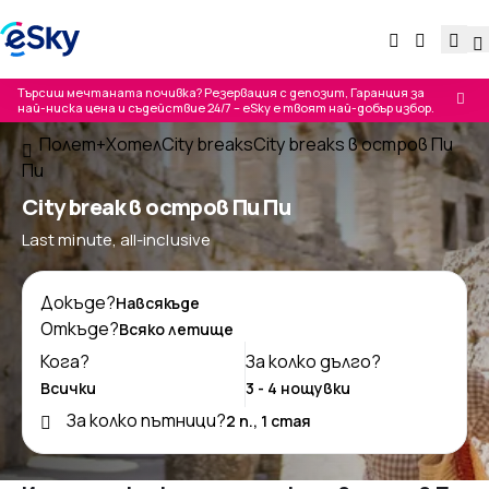
Търсиш мечтаната почивка? Резервация с депозит, Гаранция за
най-ниска цена и съдействие 24/7 – eSky е твоят най-добър избор.
Полет+Хотел
City breaks
City breaks в остров Пи
Пи
City break в остров Пи Пи
Last minute, all-inclusive
Докъде?
Откъде?
Кога?
За колко дълго?
За колко пътници?