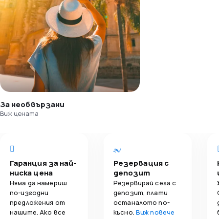
За необвързани
Виж цената
Гаранция за най-
Резервация с
ниска цена
депозит
Няма да намериш
Резервирай сега с
по-изгодни
депозит, плати
предложения от
останалото по-
нашите. Ако все
късно.
Виж повече