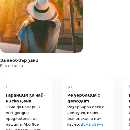
За необвързани
Виж цената
Гаранция за най-
Резервация с
ниска цена
депозит
Няма да намериш
Резервирай сега с
по-изгодни
депозит, плати
предложения от
останалото по-
нашите. Ако все
късно.
Виж повече
пак успееш, ще ти