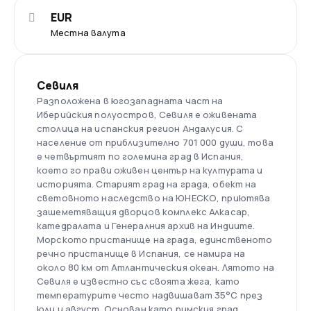
EUR
Местна валута
Севиля
Разположена в югозападната част на
Иберийския полуостров, Севиля е оживената
столица на испанския регион Андалусия. С
население от приблизително 701 000 души, това
е четвъртият по големина град в Испания,
което го прави оживен център на културата и
историята. Старият град на града, обект на
световното наследство на ЮНЕСКО, приютява
зашеметяващия дворцов комплекс Алкасар,
катедралата и Генералния архив на Индиите.
Морското пристанище на града, единственото
речно пристанище в Испания, се намира на
около 80 км от Атлантическия океан. Лятото на
Севиля е известно със своята жега, като
температурите често надвишават 35°C през
юли и август. Основан като римския град