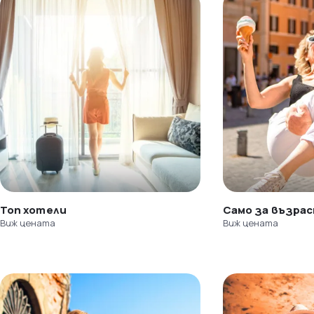
Топ хотели
Само за възра
Виж цената
Виж цената