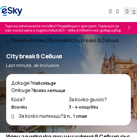
Търсиш мечтаната почивка? Резервация с депозит, Гаранция за
най-ниска цена и съдействие 24/7 – eSky е твоят най-добър избор.
Полет+Хотел
City breaks
City breaks в Севиля
City break в Севиля
Last minute, all-inclusive
Докъде?
Откъде?
Кога?
За колко дълго?
За колко пътници?
Идеи за няколко дни или уикенд в Севиля със