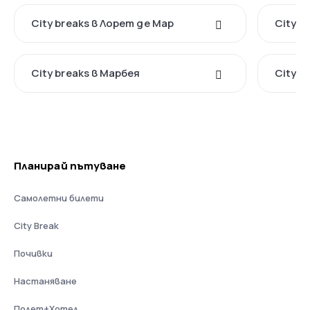
City breaks в Лорет де Мар
City b
City breaks в Марбея
City b
Планирай пътуване
Самолетни билети
City Break
Почивки
Настаняване
Полет+Хотел