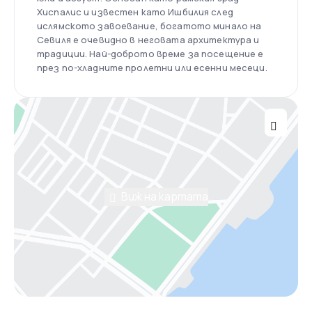
Хиспалис и известен като Ишбилия след
ислямското завоевание, богатото минало на
Севиля е очевидно в неговата архитектура и
традиции. Най-доброто време за посещение е
през по-хладните пролетни или есенни месеци.
Виж на картата