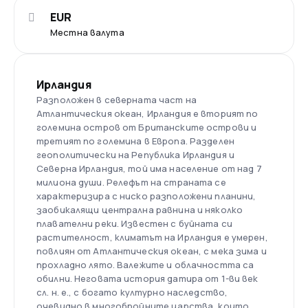
EUR
Местна валута
Ирландия
Разположен в северната част на
Атлантическия океан, Ирландия е вторият по
големина остров от Британските острови и
третият по големина в Европа. Разделен
геополитически на Република Ирландия и
Северна Ирландия, той има население от над 7
милиона души. Релефът на страната се
характеризира с ниско разположени планини,
заобикалящи централна равнина и няколко
плавателни реки. Известен с буйната си
растителност, климатът на Ирландия е умерен,
повлиян от Атлантическия океан, с мека зима и
прохладно лято. Валежите и облачността са
обилни. Неговата история датира от 1-ви век
сл. н. е., с богато културно наследство,
очевидно в многобройните царства, които