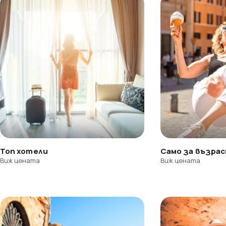
Топ хотели
Само за възра
Виж цената
Виж цената