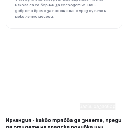
някога са се борили за господство. Най-
доброто време за посещение е през сухите и
меки летни месеци.
Помощ от консултант
Имаш нужда от съдействие
при избора на пакет?
С удоволствие ще ти помогнем да планираш
мечтаното пътуване. Заяви разговор с наш
консултант.
Заяви разговор
Ирландия - какво трябва да знаете, преди
да отидете на градска почивка или