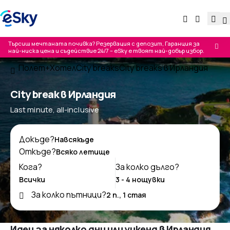
Търсиш мечтаната почивка? Резервация с депозит, Гаранция за
най-ниска цена и съдействие 24/7 – eSky е твоят най-добър избор.
Полет+Хотел
City breaks
City breaks в Ирландия
City break в Ирландия
Last minute, all-inclusive
Докъде?
Откъде?
Кога?
За колко дълго?
За колко пътници?
Идеи за няколко дни или уикенд в Ирландия