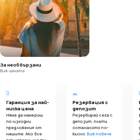
За необвързани
Виж цената
Гаранция за най-
Резервация с
ниска цена
депозит
Няма да намериш
Резервирай сега с
по-изгодни
депозит, плати
предложения от
останалото по-
нашите. Ако все
късно.
Виж повече
пак успееш, ще ти