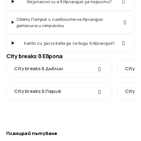
Безопасно ли е в Ирландия за туристи?
Свети Патрик и символите на Ирландия:
детелина и леприкони
Какво си заслужава да се види в Ирландия?
City breaks в Европа
City breaks в Дъблин
City b
City breaks в Париж
City b
Планирай пътуване