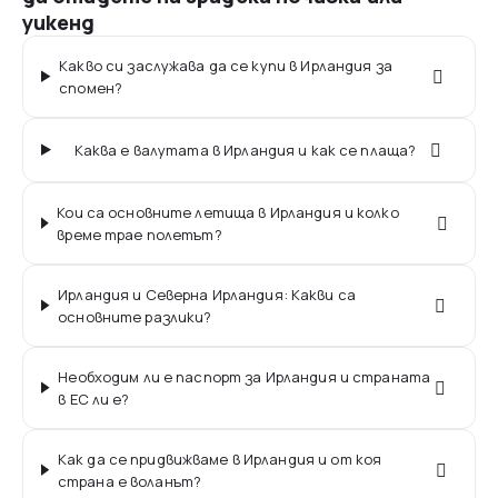
уикенд
Какво си заслужава да се купи в Ирландия за
спомен?
Каква е валутата в Ирландия и как се плаща?
Кои са основните летища в Ирландия и колко
време трае полетът?
Ирландия и Северна Ирландия: Какви са
основните разлики?
Необходим ли е паспорт за Ирландия и страната
в ЕС ли е?
Как да се придвижваме в Ирландия и от коя
страна е воланът?