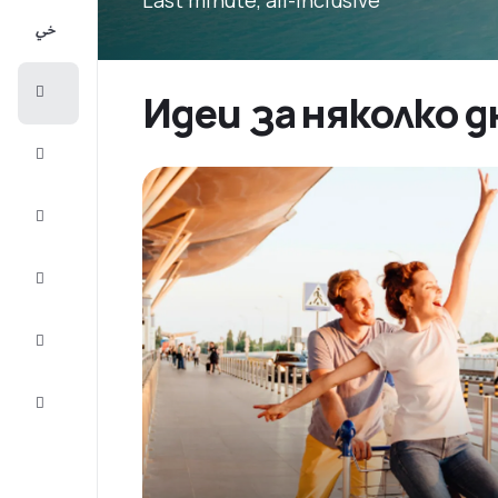
All-
inclusive
City
Идеи за няколко д
Break
Настаняване
Оферти
Завърши
пътуването
Съвети и
вдъхновение
Обслужване
на клиенти