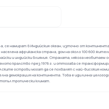
а, се намират в Индийския океан, източно от континент
 населена африканска страна, дом на около 100 600 жите
тайски и индийски влияния. Страната, някога необитаем 
ното кралство през 1976 г. и оттогава се трансформир
ските острови могат да се похвалят с най-високия номин
елна демокрация на континента. Това е идилична целого
 топъл тропически климат.