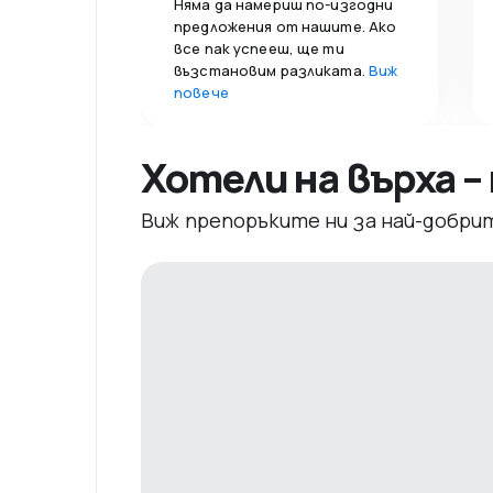
Няма да намериш по-изгодни
предложения от нашите. Ако
все пак успееш, ще ти
възстановим разликата.
Виж
повече
Хотели на върха 
Виж препоръките ни за най-добри