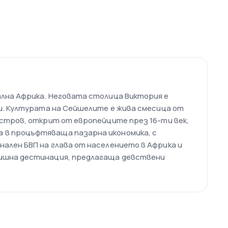
ална Африка. Неговата столица Виктория е
ли. Културата на Сейшелите е жива смесица от
остров, открит от европейците през 16-ти век,
а в процъфтяваща пазарна икономика, с
ален БВП на глава от населението в Африка и
дишна дестинация, предлагаща девствени