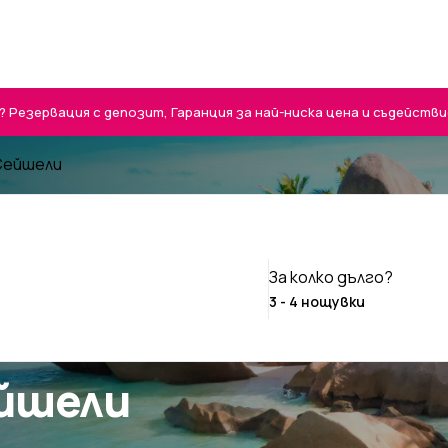
Резервация с депозит, Гаранция за най-ниска цена и съдействие 
 Сейшели
За колко дълго?
ейшели