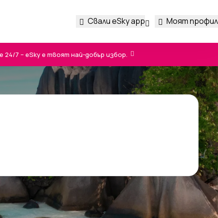
Свали eSky app
Моят профил
24/7 – eSky е твоят най-добър избор.