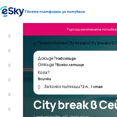
Твоята платформа за пътуване
Търсиш мечтаната почивка? 
Полет+Хотел
Полет+Хотел
City breaks
City breaks в
Самолетни
билети
Докъде?
Откъде?
Почивки
Кога?
Лято
2026
За колко пътници?
Зима
2026/27
City break в С
Last
minute
Last minute, all-inclusive