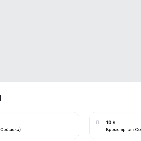
я
10 h
(Сейшели)
Времетр. от С