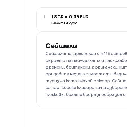
1 SCR = 0.06 EUR
Валутен курс
Сейшели
Сейшелите, архипелаг от 115 остров
сърцето на най-малката и най-слабо
френски, британски, африкански, ки
придобива независимост от Обедине
туризма като ключов сектор. Сейшел
са най-високо класираната избират
плажове, богато биоразнообразие и