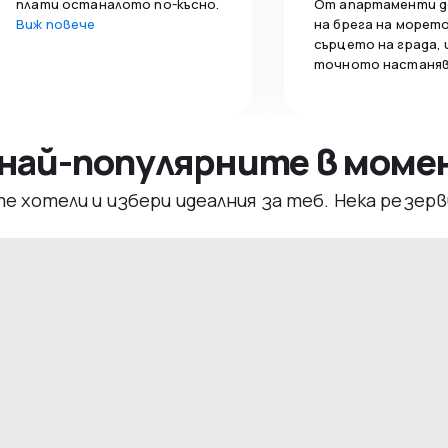
плати останалото по-късно.
От апартаменти д
Виж повече
на брега на морето
сърцето на града,
точното настаняв
– най-популярните в мом
те хотели и избери идеалния за теб. Нека резе