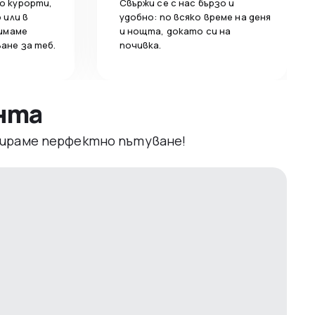
о курорти,
Свържи се с нас бързо и
 или в
удобно: по всяко време на деня
 имаме
и нощта, докато си на
ане за теб.
почивка.
ента
рвираме перфектно пътуване!