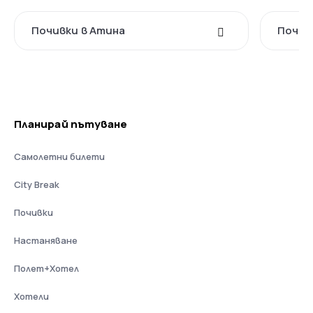
Почивки в Атина
Почив
Планирай пътуване
Самолетни билети
City Break
Почивки
Настаняване
Полет+Хотел
Хотели