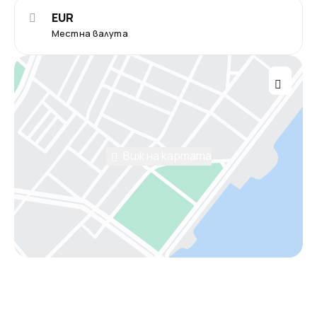
EUR
Местна валута
Виж на картата