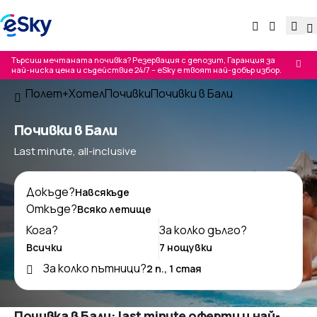
Търсиш мечтаната почивка? Резервация с депозит, Гаранция за
най-ниска цена и съдействие 24/7 – eSky е твоят най-добър избор.
Полет+Хотел
Почивки
Почивки в Бали
Почивки в Бали
Last minute, all-inclusive
Докъде?
Откъде?
Кога?
За колко дълго?
За колко пътници?
Почивка в Бали: last minute оферти и най-