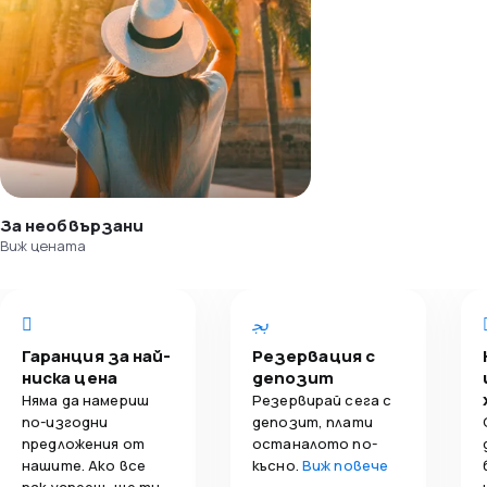
За необвързани
Виж цената
Гаранция за най-
Резервация с
ниска цена
депозит
Няма да намериш
Резервирай сега с
по-изгодни
депозит, плати
предложения от
останалото по-
нашите. Ако все
късно.
Виж повече
пак успееш, ще ти