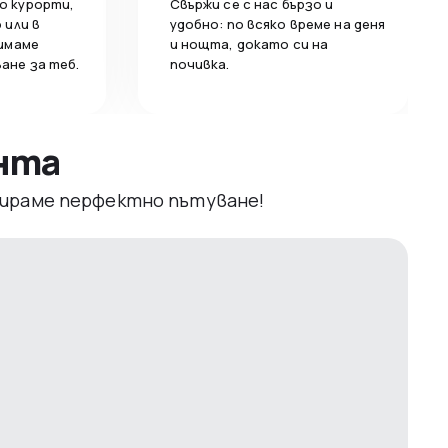
о курорти,
Свържи се с нас бързо и
 или в
удобно: по всяко време на деня
 имаме
и нощта, докато си на
ане за теб.
почивка.
ента
рвираме перфектно пътуване!