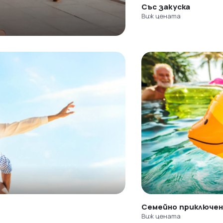
Със закуска
Виж цената
Семейно приключе
Виж цената