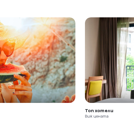
Топ хотели
Виж цената