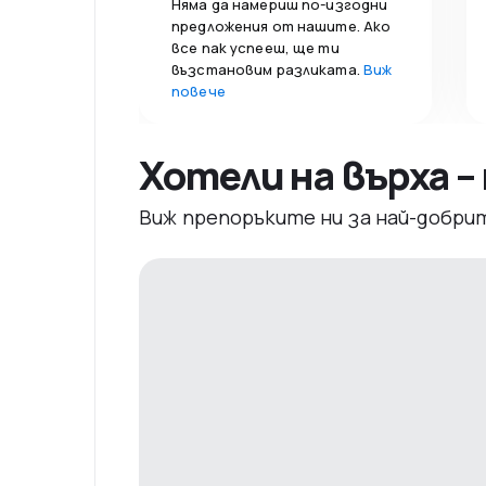
Няма да намериш по-изгодни
предложения от нашите. Ако
все пак успееш, ще ти
възстановим разликата.
Виж
повече
Хотели на върха 
Виж препоръките ни за най-добри