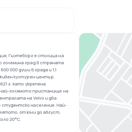
ция, Гьотеборг е столица на
о големина град в страната
00 000 души в града и 1,1
оживен културен център.
621 г. като укрепена
а най-голямото пристанище на
ентралата на Volvo и два
 студентско население. Най-
лятото, от юни до август,
оло 20°C.