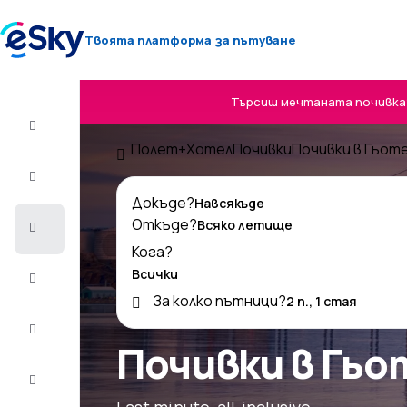
Твоята платформа за пътуване
Търсиш мечтаната почивка? 
Полет+Хотел
Полет+Хотел
Почивки
Почивки в Гьот
Самолетни
билети
Докъде?
Откъде?
Почивки
Кога?
Лято
2026
За колко пътници?
Зима
2026/27
Почивки в Гьо
Last
minute
Last minute, all-inclusive