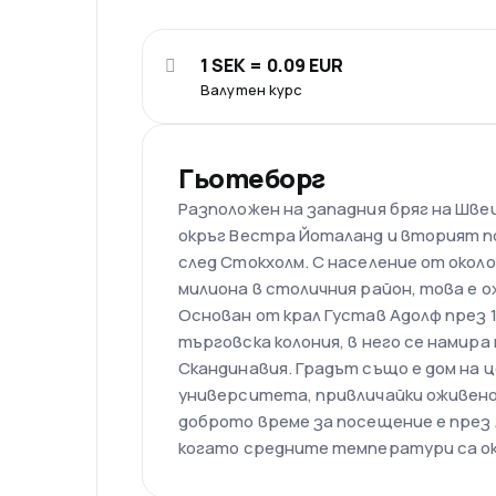
1 SEK = 0.09 EUR
Валутен курс
Гьотеборг
Разположен на западния бряг на Шве
окръг Вестра Йоталанд и вторият п
след Стокхолм. С население от около 6
милиона в столичния район, това е 
Основан от крал Густав Адолф през 1
търговска колония, в него се намир
Скандинавия. Градът също е дом на ц
университета, привличайки оживено
доброто време за посещение е през 
когато средните температури са ок