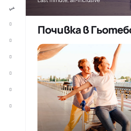
All-
inclusive
City
Почивка в Гьотебо
Break
Настаняване
Оферти
Завърши
пътуването
Съвети и
вдъхновение
Обслужване
на клиенти