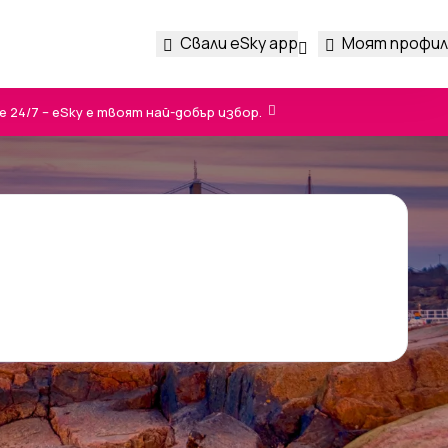
Свали eSky app
Моят профил
24/7 – eSky е твоят най-добър избор.