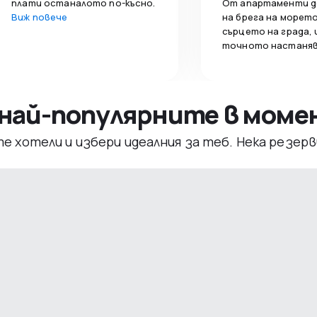
плати останалото по-късно.
От апартаменти д
Виж повече
на брега на морето
сърцето на града,
точното настаняв
– най-популярните в мом
те хотели и избери идеалния за теб. Нека резе