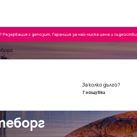
Резервация с депозит, Гаранция за най-ниска цена и съдействие 
еборг
За колко дълго?
теборг