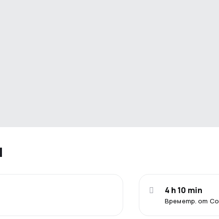
я
4 h 10 min
Времетр. от С