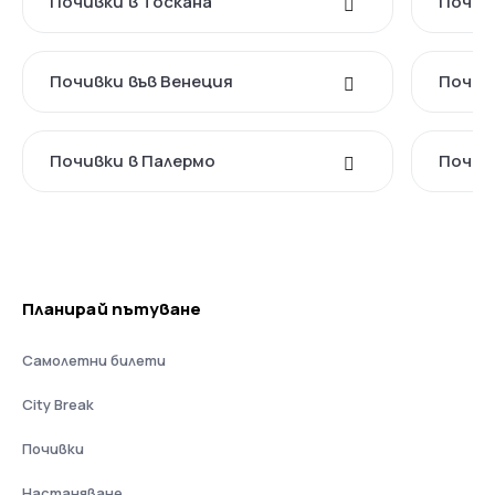
Почивки в Тоскана
Почив
Почивки във Венеция
Почив
Почивки в Палермо
Почив
Планирай пътуване
Самолетни билети
City Break
Почивки
Настаняване