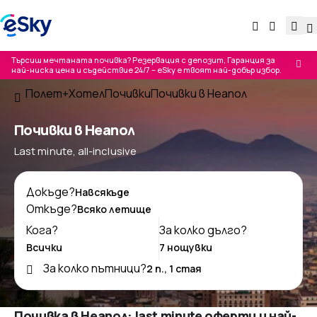
Търсиш мечтаната почивка? Резервация с депозит, Гаранция за
най-ниска цена и съдействие 24/7 – eSky е твоят най-добър избор.
Полет+Хотел
Почивки
Почивки в Неапол
Почивки в Неапол
Last minute, all-inclusive
Докъде?
Откъде?
Кога?
За колко дълго?
За колко пътници?
Почивка в Неапол: last minute оферти и най-