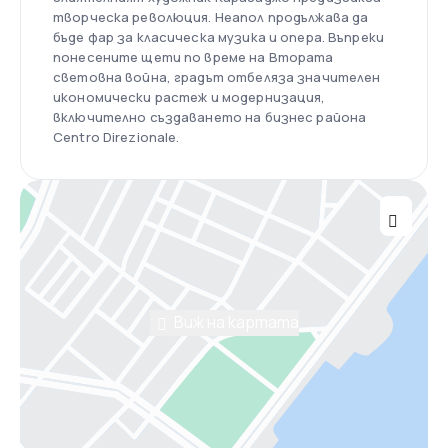
творческа революция. Неапол продължава да
бъде фар за класическа музика и опера. Въпреки
понесените щети по време на Втората
световна война, градът отбеляза значителен
икономически растеж и модернизация,
включително създаването на бизнес района
Centro Direzionale.
Виж на картата