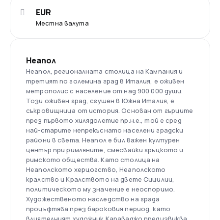
EUR
Местна валута
Неапол
Неапол, регионалната столица на Кампания и
третият по големина град в Италия, е оживен
метрополис с население от над 900 000 души.
Този оживен град, сгушен в Южна Италия, е
съкровищница от история. Основан от гърците
през първото хилядолетие пр.н.е., той е сред
най-старите непрекъснато населени градски
райони в света. Неапол е бил важен културен
център при римляните, смесвайки гръцкото и
римското общества. Като столица на
Неаполското херцогство, Неаполското
кралство и Кралството на двете Сицилии,
политическото му значение е неоспоримо.
Художественото наследство на града
процъфтява през бароковия период, като
влиятелният художник Караваджо предизвиква