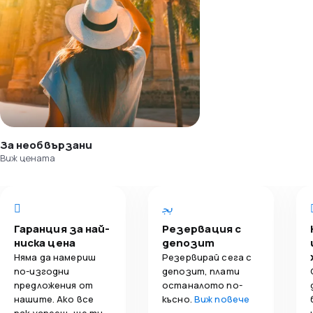
За необвързани
Виж цената
Гаранция за най-
Резервация с
ниска цена
депозит
Няма да намериш
Резервирай сега с
по-изгодни
депозит, плати
предложения от
останалото по-
нашите. Ако все
късно.
Виж повече
пак успееш, ще ти