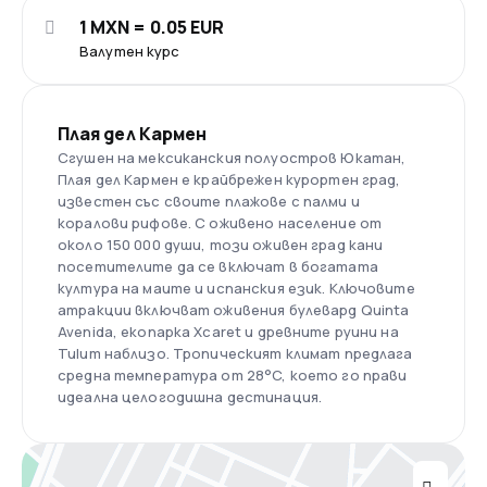
1 MXN = 0.05 EUR
Валутен курс
Плая дел Кармен
Сгушен на мексиканския полуостров Юкатан,
Плая дел Кармен е крайбрежен курортен град,
известен със своите плажове с палми и
коралови рифове. С оживено население от
около 150 000 души, този оживен град кани
посетителите да се включат в богатата
култура на маите и испанския език. Ключовите
атракции включват оживения булевард Quinta
Avenida, екопарка Xcaret и древните руини на
Tulum наблизо. Тропическият климат предлага
средна температура от 28°C, което го прави
идеална целогодишна дестинация.