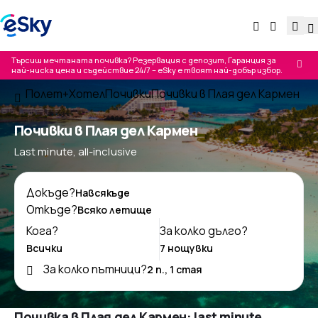
Търсиш мечтаната почивка? Резервация с депозит, Гаранция за
най-ниска цена и съдействие 24/7 – eSky е твоят най-добър избор.
Полет+Хотел
Почивки
Почивки в Плая дел Кармен
Почивки в Плая дел Кармен
Last minute, all-inclusive
Докъде?
Откъде?
Кога?
За колко дълго?
За колко пътници?
Почивка в Плая дел Кармен: last minute