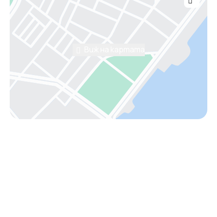
Виж на картата
Помощ от консултант
Имаш нужда от съдействие
при избора на пакет?