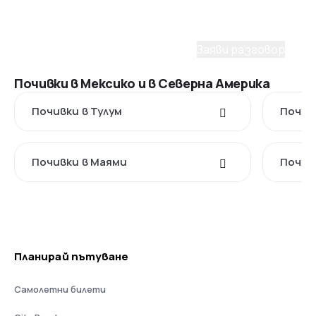
С удоволствие ще ти помогнем да планираш
мечтаното пътуване. Заяви разговор с наш
консултант.
Заяви разговор
Почивки в Мексико и в Северна Америка
Почивки в Тулум
Почивк
Почивки в Маями
Почив
Планирай пътуване
Самолетни билети