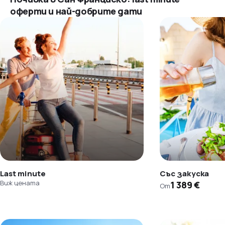
оферти и най-добрите дати
Last minute
Със закуска
Виж цената
1 389 €
От