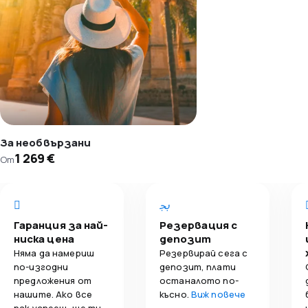
За необвързани
1 269 €
От
Гаранция за най-
Резервация с
ниска цена
депозит
Няма да намериш
Резервирай сега с
по-изгодни
депозит, плати
предложения от
останалото по-
нашите. Ако все
късно.
Виж повече
пак успееш, ще ти