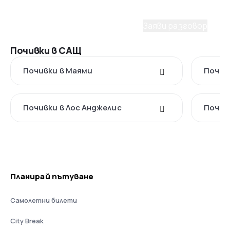
мечтаното пътуване. Заяви разговор с наш
консултант.
Заяви разговор
Почивки в САЩ
Почивки в Маями
Почивк
Почивки в Лос Анджелис
Почив
Планирай пътуване
Самолетни билети
City Break