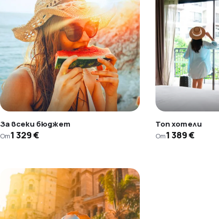
За всеки бюджет
Топ хотели
1 329 €
1 389 €
От
От