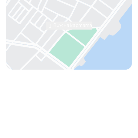
Виж на картата
Помощ от консултант
Имаш нужда от съдействие
при избора на пакет?
С удоволствие ще ти помогнем да планираш