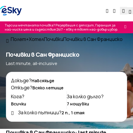
Търсиш мечтаната почивка? Резервация с депозит, Гаранция за
най-ниска цена и съдействие 24/7 – eSky е твоят най-добър избор.
Полет+Хотел
Почивки
Почивки в Сан Франциско
Почивки в Сан Франциско
Last minute, all-inclusive
Докъде?
Откъде?
Кога?
За колко дълго?
За колко пътници?
Почивка в Сан Франциско: last minute