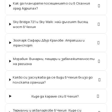
Как да планирате посещението си в Скалния
град Адршпах?
Sky Bridge 721 и Sky Walk: най-дългият висящ
мост в Чехия
Зоопарк Сафари Двур Кралове: Атракции и
транспорт
Моравия: Винарни, пещери и забележителности
на региона
Какво си заслужава да се види в Чехия близо до
полската граница?
Къде да караме ски в Чехия?
Термални и аквапаркове в Чехия: Къде си