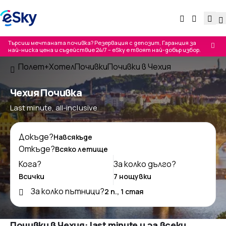
Търсиш мечтаната почивка? Резервация с депозит, Гаранция за
най-ниска цена и съдействие 24/7 – eSky е твоят най-добър избор.
Полет+Хотел
Почивки
Почивки в Чехия
Чехия Почивка
Last minute, all-inclusive
Докъде?
Откъде?
Кога?
За колко дълго?
За колко пътници?
Почивки в Чехия: last minute и за всеки