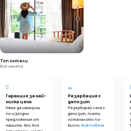
Топ хотели
Виж цената
Гаранция за най-
Резервация с
ниска цена
депозит
Няма да намериш
Резервирай сега с
по-изгодни
депозит, плати
предложения от
останалото по-
нашите. Ако все
късно.
Виж повече
пак успееш, ще ти