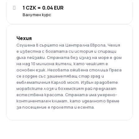
1 CZK = 0.04 EUR
Валутен курс
Чехия
Сгушена в сърцето на Централна Европа, Чехия
е известна с богатата си история и спиращи
дъха пейзажи. Страната без излаз на море е дом
на над 10 милиона жители, като чешкият е
основен език. Неговата оживена столица Прага
се гордее със зашеметяващ стар град и
емблематичния Карлов мост. Извън градовете
моравските лозя и бохемският рай предлагат
естествена красота. Страната има умерено-
континентален климат, като идеалното време
за посещение е пролетта и есента.