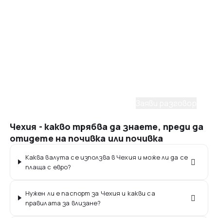
Помощ от консултант
Имаш нужда от съдействие
при избора на пакет?
С удоволствие ще ти помогнем да планираш
мечтаното пътуване. Заяви разговор с наш
консултант.
Заяви разговор
Чехия - какво трябва да знаете, преди да
отидете на почивка или почивка
Каква валута се използва в Чехия и може ли да се
плаща с евро?
Нужен ли е паспорт за Чехия и какви са
правилата за влизане?