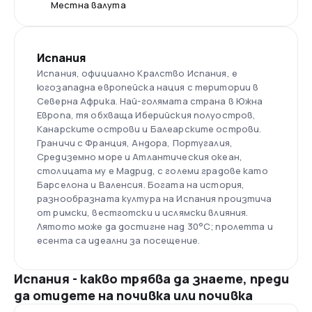
Местна валута
Испания
Испания, официално Кралство Испания, е
югозападна европейска нация с територии в
Северна Африка. Най-голямата страна в Южна
Европа, тя обхваща Иберийския полуостров,
Канарските острови и Балеарските острови.
Граничи с Франция, Андора, Португалия,
Средиземно море и Атлантическия океан,
столицата му е Мадрид, с големи градове като
Барселона и Валенсия. Богата на история,
разнообразната култура на Испания произтича
от римски, вестготски и ислямски влияния.
Лятото може да достигне над 30°C; пролетта и
есента са идеални за посещение.
Испания - какво трябва да знаете, преди
да отидете на почивка или почивка