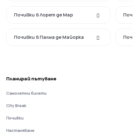
Почивки в Лорет де Мар
Почив
Почивки в Палма де Майорка
Почив
Планирай пътуване
Самолетни билети
City Break
Почивки
Настаняване