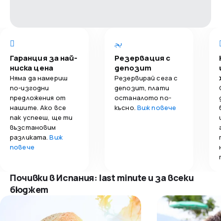
Гаранция за най-
Резервация с
ниска цена
депозит
Няма да намериш
Резервирай сега с
по-изгодни
депозит, плати
предложения от
останалото по-
нашите. Ако все
късно.
Виж повече
пак успееш, ще ти
възстановим
разликата.
Виж
повече
Почивки в Испания: last minute и за всеки
бюджет