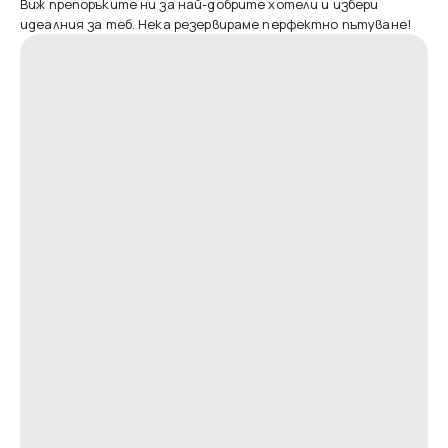
Виж препоръките ни за най-добрите хотели и избери
идеалния за теб. Нека резервираме перфектно пътуване!