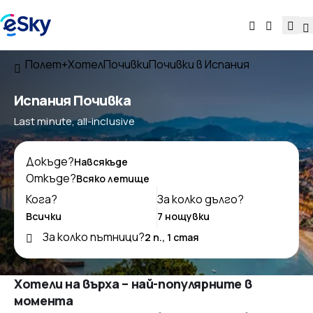
Полет+Хотел
Почивки
Почивки в Испания
Испания Почивка
Last minute, all-inclusive
Докъде?
Откъде?
Кога?
За колко дълго?
За колко пътници?
Хотели на върха – най-популярните в
момента