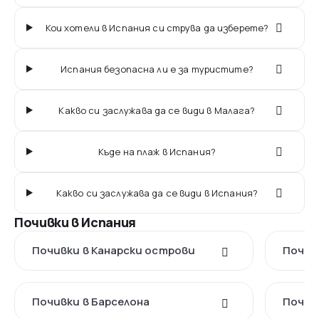
Кои хотели в Испания си струва да изберете?
Испания безопасна ли е за туристите?
Какво си заслужава да се види в Малага?
Къде на плаж в Испания?
Какво си заслужава да се види в Испания?
Почивки в Испания
Почивки в Канарски острови
Почив
Почивки в Барселона
Почив