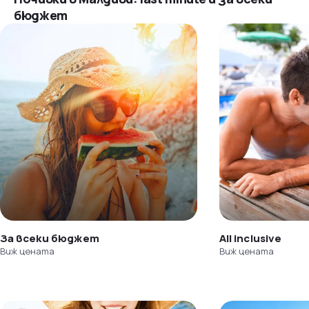
бюджет
За всеки бюджет
All inclusive
Виж цената
Виж цената