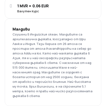
1 MVR = 0.06 EUR
Валутен курс
Малдиви
Сгушени в Индийския океан, Малдивите са
архипелагична държава, югозападно от Шри
Ланка и Индия. Тази верига от 26 атола се
простира от атола Ihavandhippolhu на север до
атола Addu на юг. Като най-малката държава в
Азия, тя е и най-географски разпръснатата
суверенна държава в света. С население от над
515 000 жители, столицата Мале е най-
населеният град. Малдивите се гордеят с
богата история от над 2500 години, белязана
от арабско и персийско влияние. Най-високата
му точка, връх Вилингили, е на скромните 5,1
метра, което я прави най-ниско разположената
държава в света.