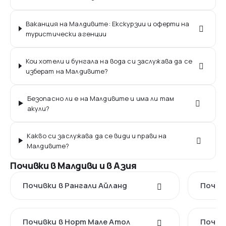
Ваканция на Малдивите: Екскурзии и оферти на
туристически агенции
Кои хотели и бунгала на вода си заслужава да се
изберат на Малдивите?
Безопасно ли е на Малдивите и има ли там
акули?
Какво си заслужава да се види и прави на
Малдивите?
Почивки в Малдиви и в Азия
Почивки в Рангали Айланд
Почив
Почивки в Норт Мале Атол
Почив