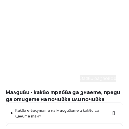
Помощ от консултант
Имаш нужда от съдействие
при избора на пакет?
С удоволствие ще ти помогнем да планираш
мечтаното пътуване. Заяви разговор с наш
консултант.
Заяви разговор
Малдиви - какво трябва да знаете, преди
да отидете на почивка или почивка
Каква е валутата на Малдивите и какви са
цените там?