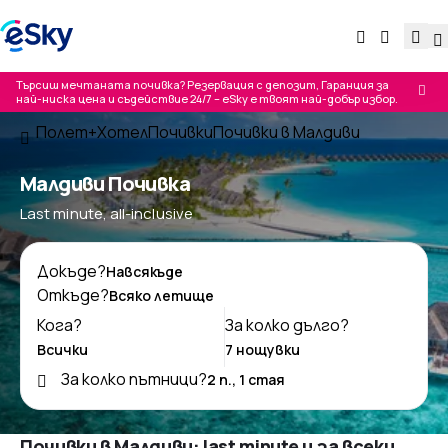
Търсиш мечтаната почивка? Резервация с депозит, Гаранция за
най-ниска цена и съдействие 24/7 – eSky е твоят най-добър избор.
Полет+Хотел
Почивки
Почивки в Малдиви
Малдиви Почивка
Last minute, all-inclusive
Докъде?
Откъде?
Кога?
За колко дълго?
За колко пътници?
Почивки в Малдиви: last minute и за всеки