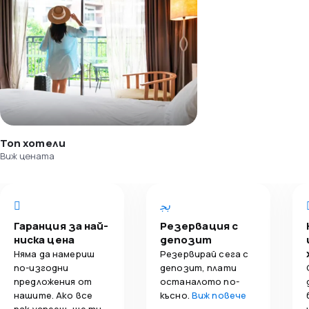
Топ хотели
Виж цената
Гаранция за най-
Резервация с
ниска цена
депозит
Няма да намериш
Резервирай сега с
по-изгодни
депозит, плати
предложения от
останалото по-
нашите. Ако все
късно.
Виж повече
пак успееш, ще ти