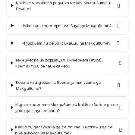
Каква е часовата разлика между Малдивите и
Полша?
Нужен ли е паспорт или виза за Малдивите?
Изискват ли се ваксинации за Малдивите?
Техническа информация: интернет (eSIM),
контакти и онлайн камери
Кога е най-доброто време за пътуване до
Малдивите?
Къде се намират Малдивите и какво е важно да се
знае за тази страна?
Какво си заслужава да се опита и може ли да се
пие алкохол на Малдивите?