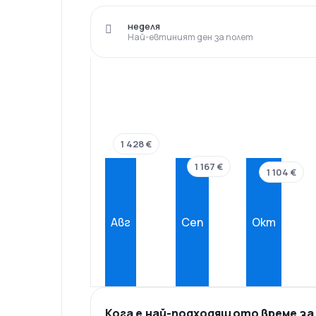
неделя
Най-евтиният ден за полет
1 428 €
1 167 €
1 104 €
Авг
Сеп
Окт
Кога е най-подходящото време за