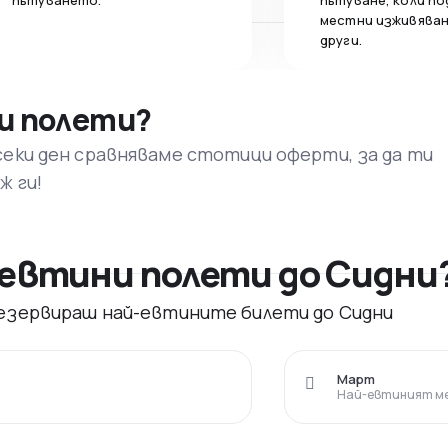
пътуването.
пътуване, коли по
местни изживяван
други.
и полети?
секи ден сравняваме стотици оферти, за да ти
ж ги!
евтини полети до Сидни
 резервираш най-евтините билети до Сидни
Март
Най-евтиният ме