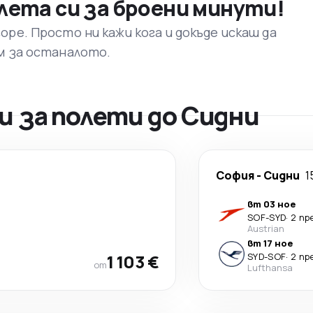
лета си за броени минути!
ре. Просто ни кажи кога и докъде искаш да
м за останалото.
 за полети до Сидни
София
-
Сидни
1
вт 03 ное
SOF
-
SYD
·
2 пр
Austrian
вт 17 ное
1 103 €
SYD
-
SOF
·
2 пр
от
Lufthansa