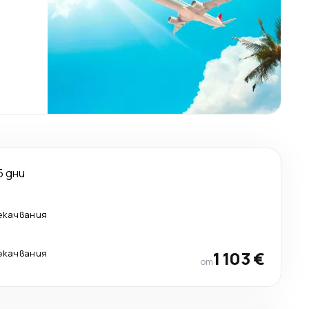
5 дни
екачвания
екачвания
1 103 €
от