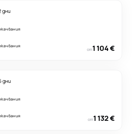
2 дни
екачвания
екачвания
1 104 €
от
5 дни
екачвания
екачвания
1 132 €
от