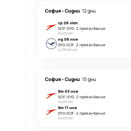
София
-
Сидни
12 дни
ср 28 окт
SOF
-
SYD
·
2 прекачвания
Austrian
нд 08 ное
SYD
-
SOF
·
2 прекачвания
Lufthansa
София
-
Сидни
15 дни
вт 03 ное
SOF
-
SYD
·
2 прекачвания
Austrian
вт 17 ное
SYD
-
SOF
·
2 прекачвания
Austrian