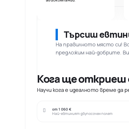
авиокомпании.
Търсиш евтин
На правилното място си! В
предложим най-добрите. Ви
Кога ще откриеш 
Научи кога е идеалното време да
от 1 060 €
Най-евтиният двупосочен полет