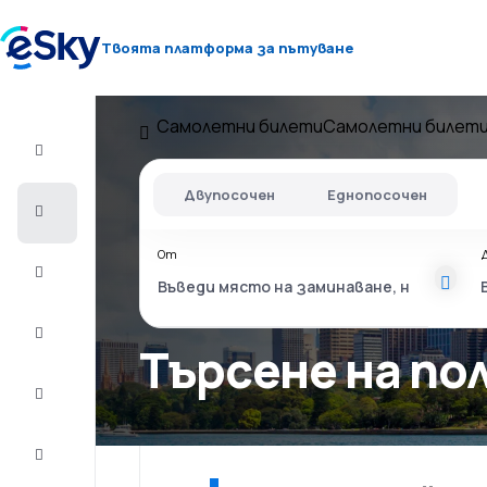
Твоята платформа за пътуване
Самолетни билети
Самолетни билети
Полет+Хотел
Двупосочен
Еднопосочен
Самолетни
билети
От
Почивки
Лято
2026
Търсене на по
Зима
2026/27
Last
minute