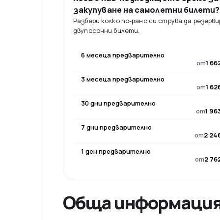
закупуване на самолетни билети?
Разбери колко по-рано си струва да резерв
двупосочни билети.
6 месеца предварително
от
1 66
3 месеца предварително
от
1 62
30 дни предварително
от
1 96
7 дни предварително
от
2 24
1 ден предварително
от
2 76
Обща информаци