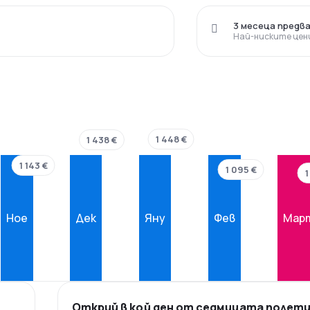
3 месеца предв
Най-ниските цен
1 448 €
1 438 €
1 143 €
1 095 €
1
Ное
Дек
Яну
Фев
Мар
Открий в кой ден от седмицата полет