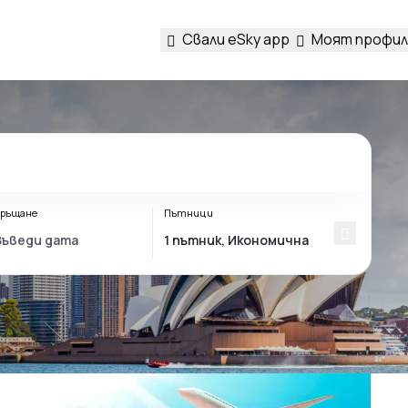
Свали eSky app
Моят профил
ръщане
Пътници