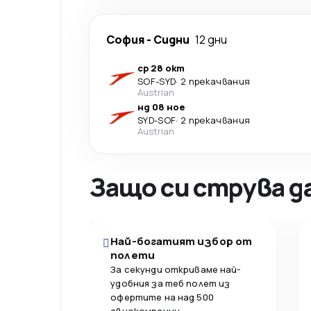
София
-
Сидни
12 дни
ср 28 окт
SOF
-
SYD
·
2 прекачвания
Austrian
нд 08 ное
SYD
-
SOF
·
2 прекачвания
Austrian
Защо си струва д
Най-богатият избор от
полети
За секунди откриваме най-
удобния за теб полет из
офертите на над 500