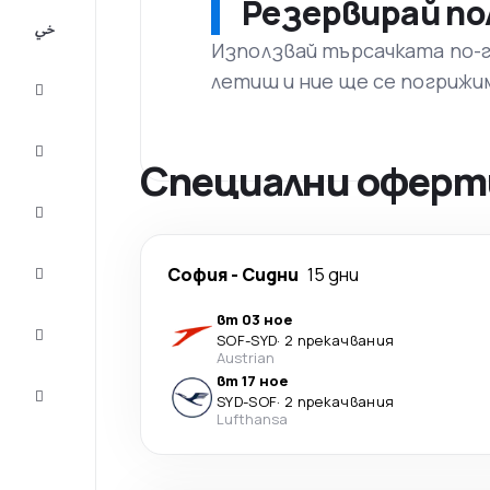
Резервирай по
All-
inclusive
Използвай търсачката по-го
летиш и ние ще се погрижи
City
Break
Настаняване
Специални оферти
Оферти
Завърши
София
-
Сидни
15 дни
пътуването
вт 03 ное
Съвети и
SOF
-
SYD
·
2 прекачвания
вдъхновение
Austrian
вт 17 ное
Обслужване
SYD
-
SOF
·
2 прекачвания
на клиенти
Lufthansa