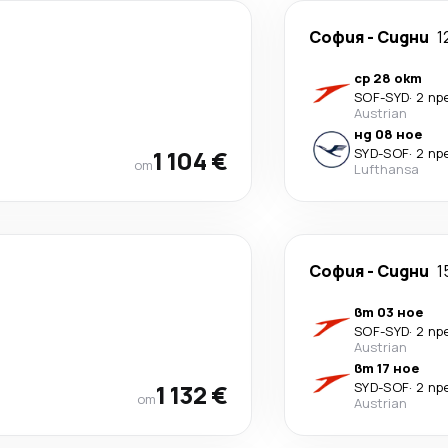
София
-
Сидни
1
ср 28 окт
SOF
-
SYD
·
2 пр
Austrian
нд 08 ное
1 104 €
SYD
-
SOF
·
2 пр
от
Lufthansa
София
-
Сидни
1
вт 03 ное
SOF
-
SYD
·
2 пр
Austrian
вт 17 ное
1 132 €
SYD
-
SOF
·
2 пр
от
Austrian