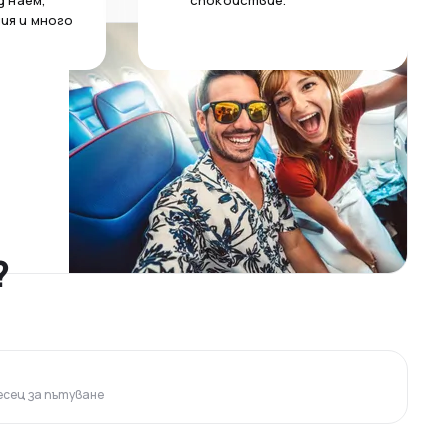
д наем,
спокойствие.
ия и много
?
сец за пътуване