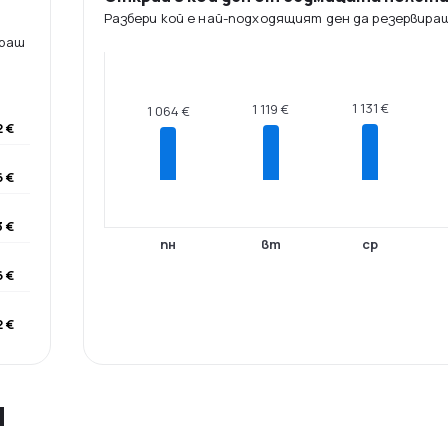
Разбери кой е най-подходящият ден да резервира
ираш
1 131 €
1 119 €
1 064 €
2 €
6 €
3 €
пн
вт
ср
6 €
2 €
я