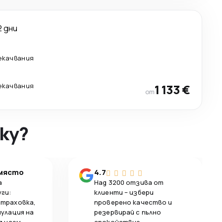
2 дни
екачвания
екачвания
1 133 €
от
ky?
 място
4.7
а
Над 3200 отзива от
уги:
клиенти – избери
страховка,
проверено качество и
нулация на
резервирай с пълно