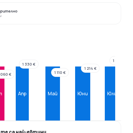
арително
и
1 423 €
1 330 €
1 214 €
1 110 €
 060 €
т
Апр
Май
Юни
Юли
ите са най-евтини