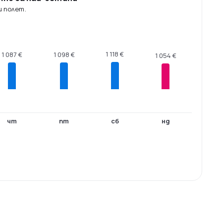
ш полет.
1 118 €
1 098 €
1 087 €
1 054 €
чт
пт
сб
нд