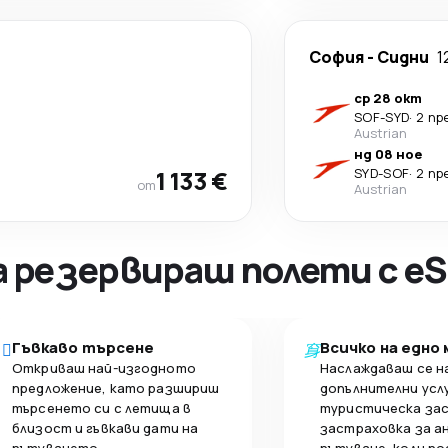
София
-
Сидни
1
ср 28 окт
SOF
-
SYD
·
2 пр
Austrian
нд 08 ное
1 133 €
SYD
-
SOF
·
2 пр
от
Austrian
а резервираш полети с eS
Гъвкаво търсене
Всичко на едно
Откриваш най-изгодното
Наслаждаваш се н
предложение, като разшириш
допълнителни усл
търсенето си с летища в
туристическа за
близост и гъвкави дати на
застраховка за а