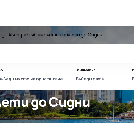
 до Австралия
Самолетни билети до Сидни
До
Заминаване
В
лети до Сидни