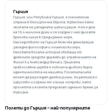
Гърция
Гърция, или Република Гърция, е пленителна
страна в Югоизточна Европа. Известен като
люлката на западната цивилизация, той е дом
на 10,4 милиона души и се гордее с най-дългата
брегова линия в Средиземно море.
Наследството на Гърция включва демокрация,
западна философия и олимпийски игри.
Неговата богата история обхваща от
древните градове-държави до управлението на
Филип II и Александър Велики. Гръцката
православна църква е повлияла дълбоко върху
идентичността на нацията. Посетителите
могат да разгледат древни руини, византийско
изкуство и огрени от слънце острови, като
пролетта и есента предлагат идеално време за
туризъм.
Полети до Гърция – най-популярните