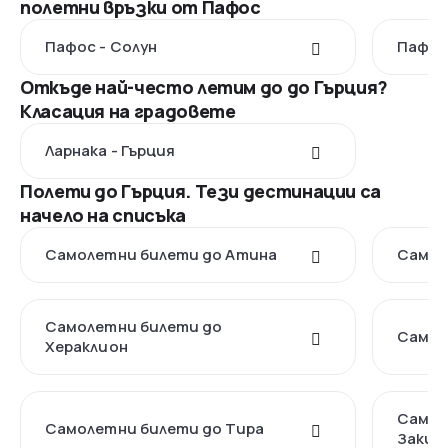
полетни връзки от Пафос
Пафос - Солун
Пафос
Откъде най-често летим до до Гърция?
Класация на градовете
Ларнака - Гърция
Полети до Гърция. Тези дестинации са
начело на списъка
Самолетни билети до Атина
Самол
Самолетни билети до
Самол
Хераклион
Самол
Самолетни билети до Тира
Закин