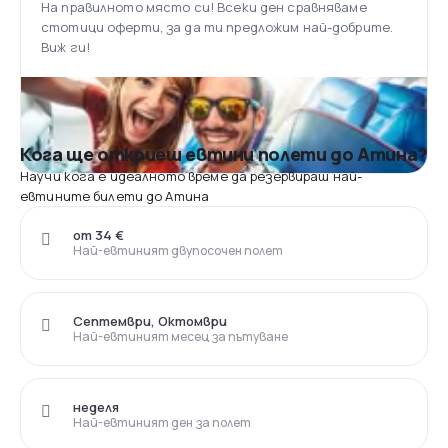
На правилното място си! Всеки ден сравняваме
стотици оферти, за да ти предложим най-добрите.
Виж ги!
Кога ще откриеш евтини полети до Атина?
Научи кога е идеалното време да резервираш най-
евтините билети до Атина
от 34 €
Най-евтиният двупосочен полет
Септември, Октомври
Най-евтиният месец за пътуване
неделя
Най-евтиният ден за полет