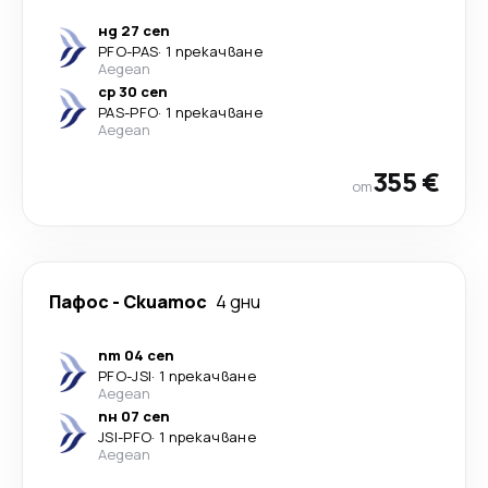
нд 27 сеп
PFO
-
PAS
·
1 прекачване
Aegean
ср 30 сеп
PAS
-
PFO
·
1 прекачване
Aegean
355 €
от
Пафос
-
Скиатос
4 дни
пт 04 сеп
PFO
-
JSI
·
1 прекачване
Aegean
пн 07 сеп
JSI
-
PFO
·
1 прекачване
Aegean