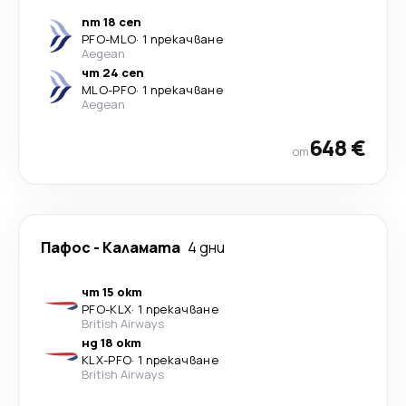
пт 18 сеп
PFO
-
MLO
·
1 прекачване
Aegean
чт 24 сеп
MLO
-
PFO
·
1 прекачване
Aegean
648 €
от
Пафос
-
Каламата
4 дни
чт 15 окт
PFO
-
KLX
·
1 прекачване
British Airways
нд 18 окт
KLX
-
PFO
·
1 прекачване
British Airways