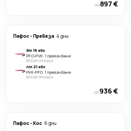
897 €
от
Пафос
-
Превеза
4 дни
вт 18 авг
PFO
-
PVK
·
1 прекачване
British Airways
пт 21 авг
PVK
-
PFO
·
1 прекачване
British Airways
936 €
от
Пафос
-
Кос
6 дни