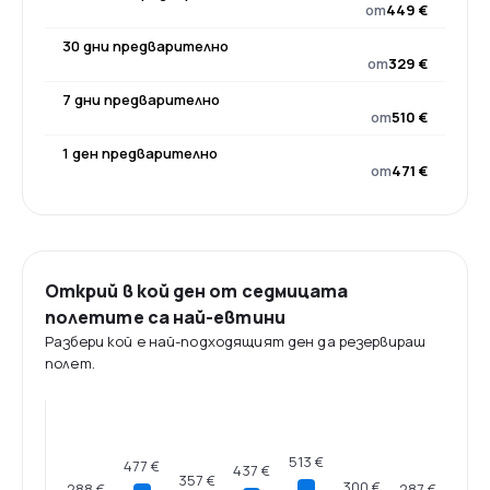
от
449 €
30 дни предварително
от
329 €
7 дни предварително
от
510 €
1 ден предварително
от
471 €
Открий в кой ден от седмицата
полетите са най-евтини
Разбери кой е най-подходящият ден да резервираш
полет.
513 €
477 €
437 €
357 €
300 €
288 €
287 €