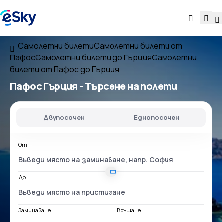
Самолетни билети
Самолетни билети от
Пафос
Самолетни билети до Гърция
Самолетни
билети от Пафос до Гърция
Пафос Гърция
- Търсене на полети
Двупосочен
Еднопосочен
От
До
Заминаване
Връщане