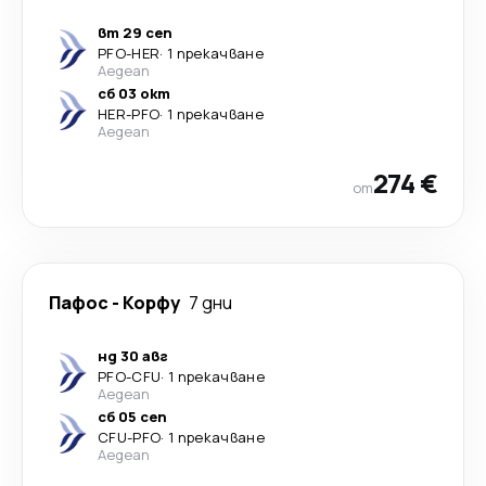
вт 29 сеп
PFO
-
HER
·
1 прекачване
Aegean
сб 03 окт
HER
-
PFO
·
1 прекачване
Aegean
274 €
от
Пафос
-
Корфу
7 дни
нд 30 авг
PFO
-
CFU
·
1 прекачване
Aegean
сб 05 сеп
CFU
-
PFO
·
1 прекачване
Aegean