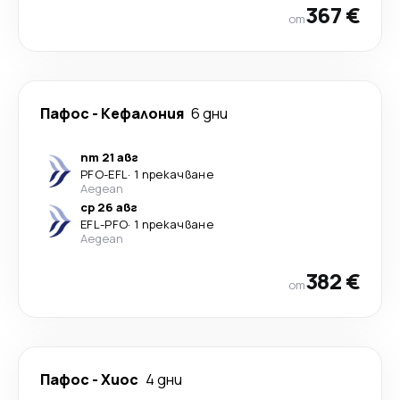
367 €
от
Пафос
-
Кефалония
6 дни
пт 21 авг
PFO
-
EFL
·
1 прекачване
Aegean
ср 26 авг
EFL
-
PFO
·
1 прекачване
Aegean
382 €
от
Пафос
-
Хиос
4 дни