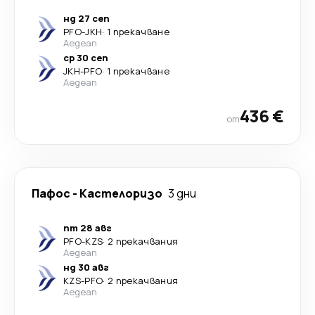
нд 27 сеп
PFO
-
JKH
·
1 прекачване
Aegean
ср 30 сеп
JKH
-
PFO
·
1 прекачване
Aegean
436 €
от
Пафос
-
Кастелоризо
3 дни
пт 28 авг
PFO
-
KZS
·
2 прекачвания
Aegean
нд 30 авг
KZS
-
PFO
·
2 прекачвания
Aegean