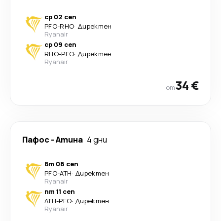
ср 02 сеп
PFO
-
RHO
·
Директен
Ryanair
ср 09 сеп
RHO
-
PFO
·
Директен
Ryanair
34 €
от
Пафос
-
Атина
4 дни
вт 08 сеп
PFO
-
ATH
·
Директен
Ryanair
пт 11 сеп
ATH
-
PFO
·
Директен
Ryanair