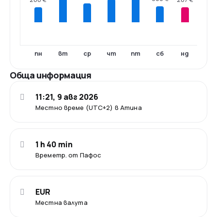
пн
вт
ср
чт
пт
сб
нд
Обща информация
11:21, 9 авг 2026
Местно време (UTC+2) в Атина
1 h 40 min
Времетр. от Пафос
EUR
Местна валута