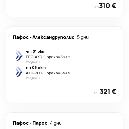
310 €
от
Пафос
-
Александруполис
5 дни
чт 01 окт
PFO
-
AXD
·
1 прекачване
Aegean
пн 05 окт
AXD
-
PFO
·
1 прекачване
Aegean
321 €
от
Пафос
-
Парос
4 дни