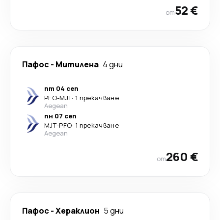
52 €
от
Пафос
-
Митилена
4 дни
пт 04 сеп
PFO
-
MJT
·
1 прекачване
Aegean
пн 07 сеп
MJT
-
PFO
·
1 прекачване
Aegean
260 €
от
Пафос
-
Хераклион
5 дни