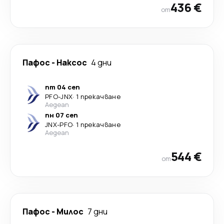
436 €
от
Пафос
-
Наксос
4 дни
пт 04 сеп
PFO
-
JNX
·
1 прекачване
Aegean
пн 07 сеп
JNX
-
PFO
·
1 прекачване
Aegean
544 €
от
Пафос
-
Милос
7 дни