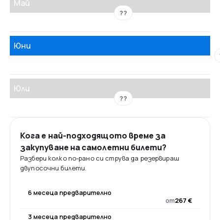
Май
??
Юни
Юли
??
Кога е най-подходящото време за
закупуване на самолетни билети?
Разбери колко по-рано си струва да резервираш
двупосочни билети.
6 месеца предварително
от
267 €
3 месеца предварително