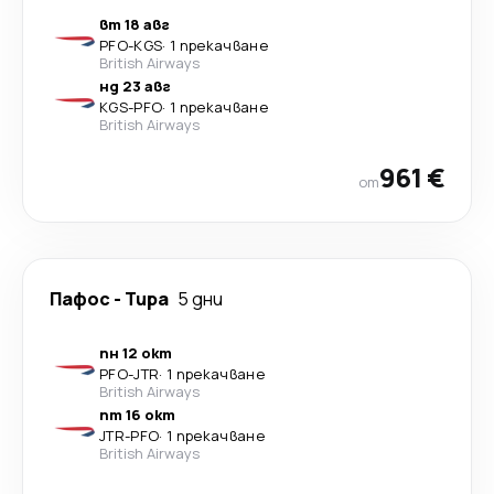
вт 18 авг
PFO
-
KGS
·
1 прекачване
British Airways
нд 23 авг
KGS
-
PFO
·
1 прекачване
British Airways
961 €
от
Пафос
-
Тира
5 дни
пн 12 окт
PFO
-
JTR
·
1 прекачване
British Airways
пт 16 окт
JTR
-
PFO
·
1 прекачване
British Airways