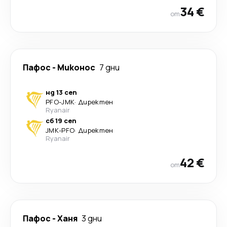
34 €
от
Пафос
-
Миконос
7 дни
нд 13 сеп
PFO
-
JMK
·
Директен
Ryanair
сб 19 сеп
JMK
-
PFO
·
Директен
Ryanair
42 €
от
Пафос
-
Ханя
3 дни