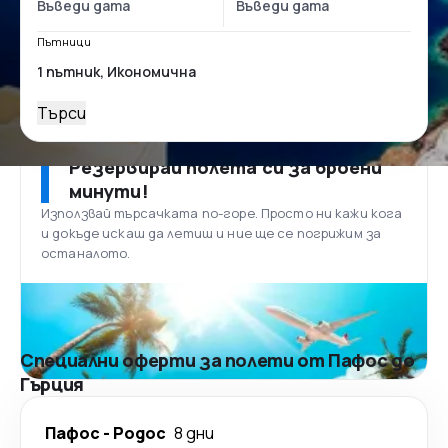
Пътници
Търси
Резервирай полета си за броени
минути!
Използвай търсачката по-горе. Просто ни кажи кога
и докъде искаш да летиш и ние ще се погрижим за
останалото.
Специални оферти за полети от Пафос до
Гърция
Пафос
-
Родос
8 дни