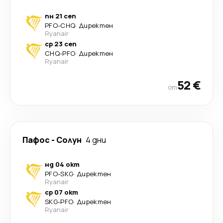
пн 21 сеп
PFO
-
CHQ
·
Директен
Ryanair
ср 23 сеп
CHQ
-
PFO
·
Директен
Ryanair
52 €
от
Пафос
-
Солун
4 дни
нд 04 окт
PFO
-
SKG
·
Директен
Ryanair
ср 07 окт
SKG
-
PFO
·
Директен
Ryanair