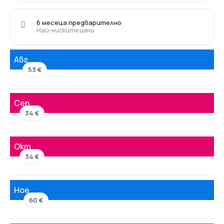
6 месеца предварително
Най-ниските цени
Авг
53 €
Сеп
34 €
Окт
34 €
Ное
60 €