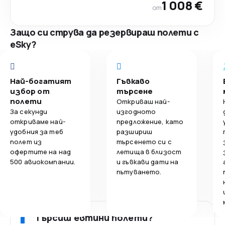
1 008 €
от
Защо си струва да резервираш полети с
eSky?
Най-богатият
Гъвкаво
избор от
търсене
полети
Откриваш най-
За секунди
изгодното
откриваме най-
предложение, като
удобния за теб
разшириш
полет из
търсенето си с
офертите на над
летища в близост
500 авиокомпании.
и гъвкави дати на
пътуването.
Търсиш евтини полети?