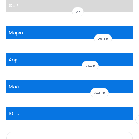
Фев
??
Март
250 €
Апр
214 €
Май
240 €
Юни