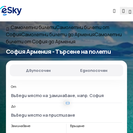
Самолетни билети
Самолетни билети от
София
Самолетни билети до Армения
Самолетни
билети от София до Армения
София Армения
- Търсене на полети
Двупосочен
Еднопосочен
От
До
Заминаване
Връщане