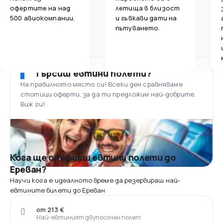
офертите на над
летища в близост
500 авиокомпании.
и гъвкави дати на
пътуването.
Търсиш евтини полети?
На правилното място си! Всеки ден сравняваме
стотици оферти, за да ти предложим най-добрите.
Виж ги!
Кога ще откриеш евтини полети до
Ереван?
Научи кога е идеалното време да резервираш най-
евтините билети до Ереван
от 213 €
Най-евтиният двупосочен полет