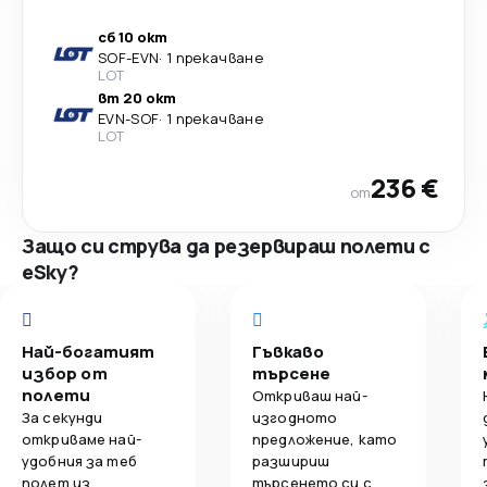
сб 10 окт
SOF
-
EVN
·
1 прекачване
LOT
вт 20 окт
EVN
-
SOF
·
1 прекачване
LOT
236 €
от
Защо си струва да резервираш полети с
eSky?
Най-богатият
Гъвкаво
избор от
търсене
полети
Откриваш най-
За секунди
изгодното
откриваме най-
предложение, като
удобния за теб
разшириш
полет из
търсенето си с