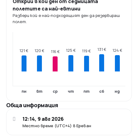
Открий в кой ден от седмицата
полетите са най-евтини
Разбери кой е най-подходящият ден да резервираш
полет.
131 €
125 €
124 €
121 €
120 €
119 €
116 €
пн
вт
ср
чт
пт
сб
нд
Обща информация
12:14, 9 авг 2026
Местно време (UTC+4) в Ереван