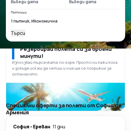
Пътници
Търси
Резервирай полета си за броени
минути!
Използвай търсачката по-горе. Просто ни кажи кога
и докъде искаш да летиш и ние ще се погрижим за
останалото.
Специални оферти за полети от София до
Армения
София
-
Ереван
11 дни