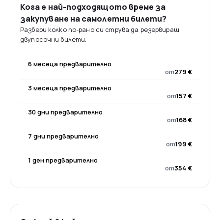
Кога е най-подходящото време за
закупуване на самолетни билети?
Разбери колко по-рано си струва да резервираш
двупосочни билети.
6 месеца предварително
от
279 €
3 месеца предварително
от
157 €
30 дни предварително
от
168 €
7 дни предварително
от
199 €
1 ден предварително
от
354 €