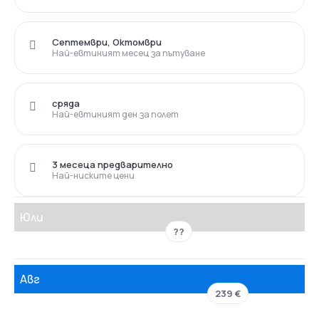
Септември, Октомври
Най-евтиният месец за пътуване
сряда
Най-евтиният ден за полет
3 месеца предварително
Най-ниските цени
Юли
??
Авг
239 €