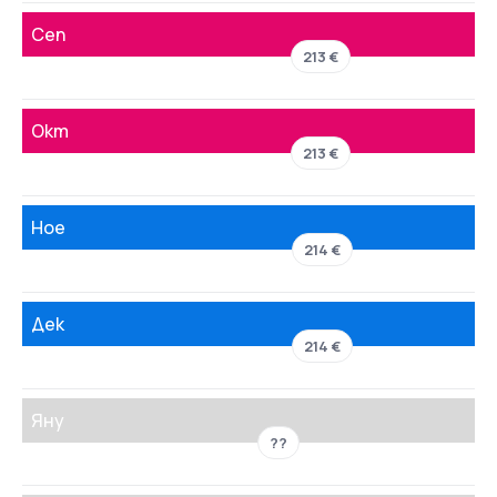
Сеп
213 €
Окт
213 €
Ное
214 €
Дек
214 €
Яну
??