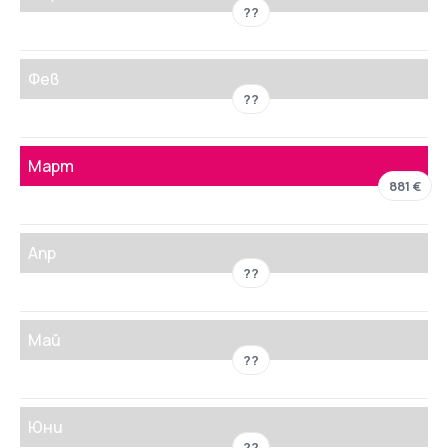
??
Фев
??
Март
881 €
Апр
??
Май
??
Юни
??