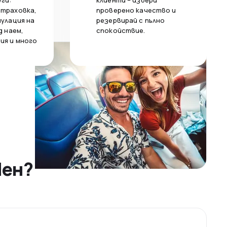
уги:
клиенти – избери
страховка,
проверено качество и
нулация на
резервирай с пълно
д наем,
спокойствие.
ия и много
Пен?