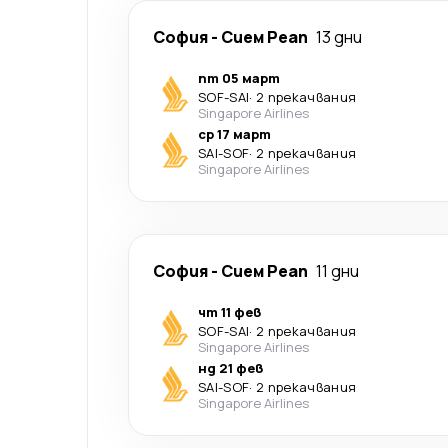
София
-
Сием Реап
13 дни
пт 05 март
SOF
-
SAI
·
2 прекачвания
Singapore Airlines
ср 17 март
SAI
-
SOF
·
2 прекачвания
Singapore Airlines
София
-
Сием Реап
11 дни
чт 11 фев
SOF
-
SAI
·
2 прекачвания
Singapore Airlines
нд 21 фев
SAI
-
SOF
·
2 прекачвания
Singapore Airlines