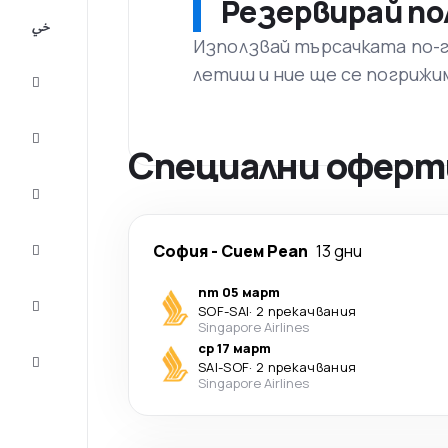
Резервирай по
All-
inclusive
Използвай търсачката по-го
летиш и ние ще се погрижи
City
Break
Настаняване
Специални оферти
Оферти
Завърши
София
-
Сием Реап
13 дни
пътуването
пт 05 март
Съвети и
SOF
-
SAI
·
2 прекачвания
вдъхновение
Singapore Airlines
ср 17 март
Обслужване
SAI
-
SOF
·
2 прекачвания
на клиенти
Singapore Airlines