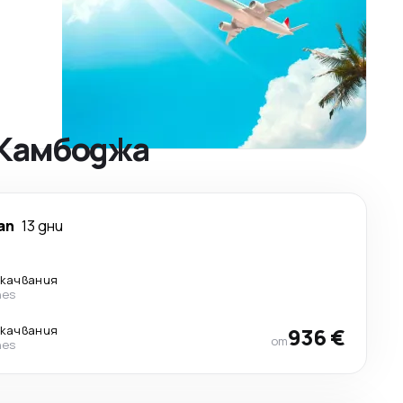
 Камбоджа
ап
13 дни
екачвания
nes
екачвания
936 €
от
nes