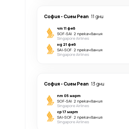
София
-
Сием Реап
11 дни
чт 11 фев
SOF
-
SAI
·
2 прекачвания
Singapore Airlines
нд 21 фев
SAI
-
SOF
·
2 прекачвания
Singapore Airlines
София
-
Сием Реап
13 дни
пт 05 март
SOF
-
SAI
·
2 прекачвания
Singapore Airlines
ср 17 март
SAI
-
SOF
·
2 прекачвания
Singapore Airlines