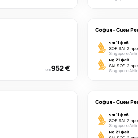
София
-
Сием Ре
чт 11 фев
SOF
-
SAI
·
2 пр
Singapore Airli
нд 21 фев
952 €
SAI
-
SOF
·
2 пр
от
Singapore Airli
София
-
Сием Ре
чт 11 фев
SOF
-
SAI
·
2 пр
Singapore Airli
нд 21 фев
SAI
-
SOF
·
2 пр