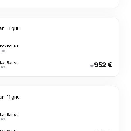
ап
11 дни
екачвания
nes
екачвания
952 €
от
nes
ап
11 дни
екачвания
nes
екачвания