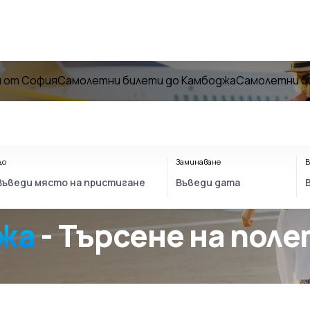
 от София
Самолетни билети до Камбоджа
Самолетни б
До
Заминаване
В
жа
- Търсене на пол