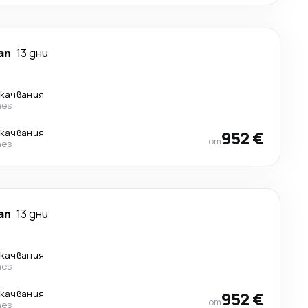
ап
13 дни
екачвания
nes
екачвания
952 €
от
nes
ап
13 дни
екачвания
nes
екачвания
952 €
от
nes