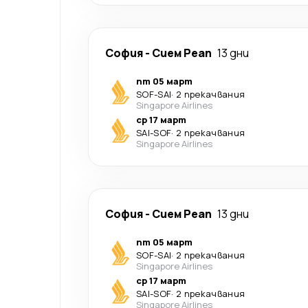
София
-
Сием Реап
13 дни
пт 05 март
SOF
-
SAI
·
2 прекачвания
Singapore Airlines
ср 17 март
SAI
-
SOF
·
2 прекачвания
Singapore Airlines
София
-
Сием Реап
13 дни
пт 05 март
SOF
-
SAI
·
2 прекачвания
Singapore Airlines
ср 17 март
SAI
-
SOF
·
2 прекачвания
Singapore Airlines