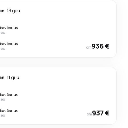
ап
13 дни
екачвания
nes
екачвания
936 €
от
nes
ап
11 дни
екачвания
nes
екачвания
937 €
от
nes