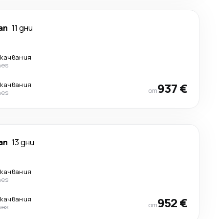
ап
11 дни
екачвания
nes
екачвания
937 €
от
nes
ап
13 дни
екачвания
nes
екачвания
952 €
от
nes