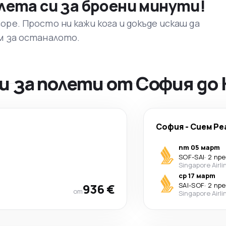
лета си за броени минути!
ре. Просто ни кажи кога и докъде искаш да
м за останалото.
 за полети от София до
София
-
Сием Ре
пт 05 март
SOF
-
SAI
·
2 пр
Singapore Airli
ср 17 март
936 €
SAI
-
SOF
·
2 пр
от
Singapore Airli