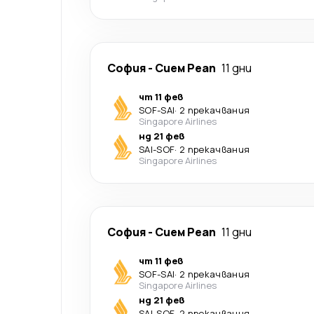
София
-
Сием Реап
11 дни
чт 11 фев
SOF
-
SAI
·
2 прекачвания
Singapore Airlines
нд 21 фев
SAI
-
SOF
·
2 прекачвания
Singapore Airlines
София
-
Сием Реап
11 дни
чт 11 фев
SOF
-
SAI
·
2 прекачвания
Singapore Airlines
нд 21 фев
SAI
-
SOF
·
2 прекачвания