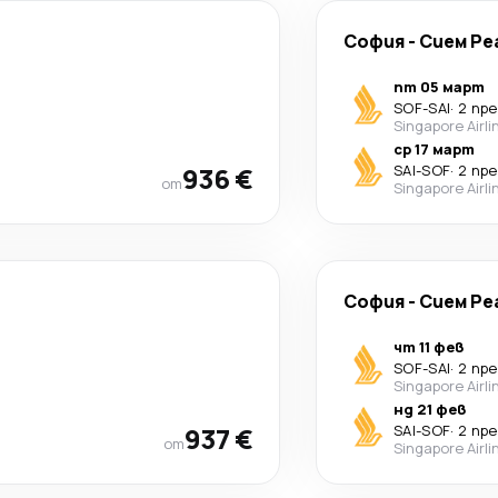
София
-
Сием Ре
пт 05 март
SOF
-
SAI
·
2 пр
Singapore Airli
ср 17 март
936 €
SAI
-
SOF
·
2 пр
от
Singapore Airli
София
-
Сием Ре
чт 11 фев
SOF
-
SAI
·
2 пр
Singapore Airli
нд 21 фев
937 €
SAI
-
SOF
·
2 пр
от
Singapore Airli