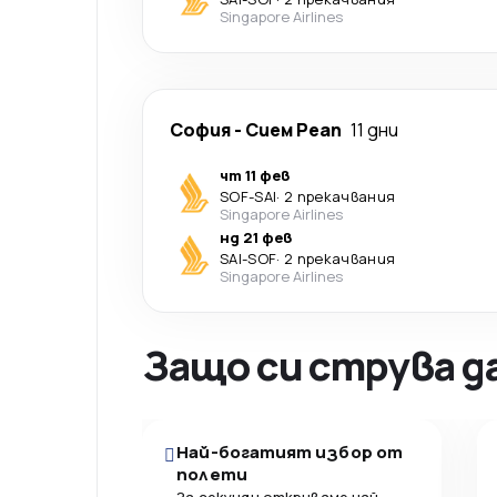
Singapore Airlines
София
-
Сием Реап
11 дни
чт 11 фев
SOF
-
SAI
·
2 прекачвания
Singapore Airlines
нд 21 фев
SAI
-
SOF
·
2 прекачвания
Singapore Airlines
Защо си струва д
Най-богатият избор от
полети