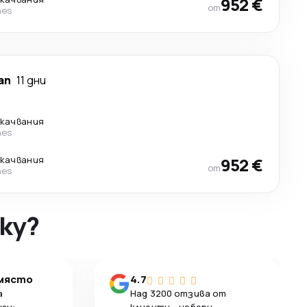
952 €
от
nes
ап
11 дни
екачвания
nes
екачвания
952 €
от
nes
ky?
 място
4.7
а
Над 3200 отзива от