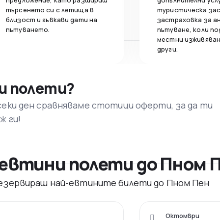
предложение, като разшириш
допълнителни усл
търсенето си с летища в
туристическа за
близост и гъвкави дати на
застраховка за а
пътуването.
пътуване, коли по
местни изживяван
други.
и полети?
секи ден сравняваме стотици оферти, за да ти
ж ги!
евтини полети до Пном 
 резервираш най-евтините билети до Пном Пен
Октомври