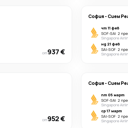
София
-
Сием Ре
чт 11 фев
SOF
-
SAI
·
2 пр
Singapore Airli
нд 21 фев
937 €
SAI
-
SOF
·
2 пр
от
Singapore Airli
София
-
Сием Ре
пт 05 март
SOF
-
SAI
·
2 пр
Singapore Airli
ср 17 март
952 €
SAI
-
SOF
·
2 пр
от
Singapore Airli