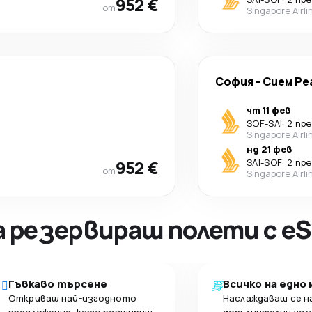
952 €
от
Singapore Airli
София
-
Сием Ре
чт 11 фев
SOF
-
SAI
·
2 пр
Singapore Airli
нд 21 фев
952 €
SAI
-
SOF
·
2 пр
от
Singapore Airli
а резервираш полети с eS
Гъвкаво търсене
Всичко на едно
Откриваш най-изгодното
Наслаждаваш се н