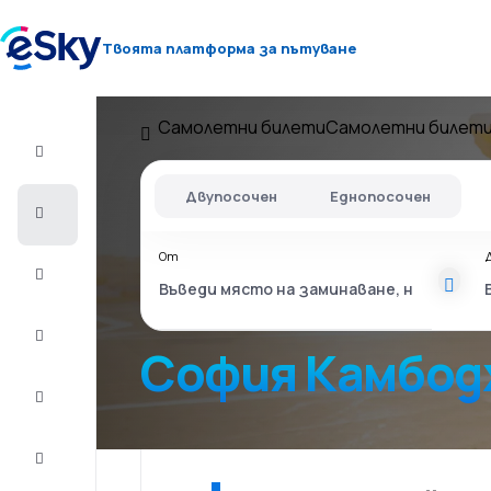
Твоята платформа за пътуване
Самолетни билети
Самолетни билети
Полет+Хотел
Двупосочен
Еднопосочен
Самолетни
билети
От
Почивки
Лято
2026
София Камбод
Зима
2026/27
Last
minute