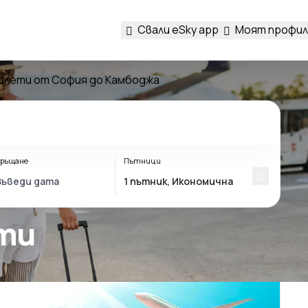
Свали eSky app
Моят профил
илети от София до Камбоджа
ръщане
Пътници
ети