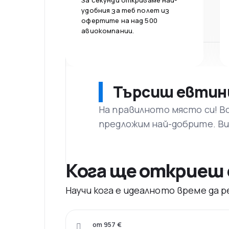
За секунди откриваме най-
удобния за теб полет из
офертите на над 500
авиокомпании.
Търсиш евтин
На правилното място си! В
предложим най-добрите. Ви
Кога ще откриеш 
Научи кога е идеалното време да
от 957 €