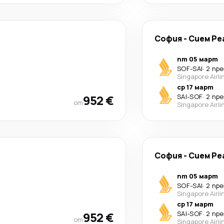
София
-
Сием Ре
пт 05 март
SOF
-
SAI
·
2 пр
Singapore Airli
ср 17 март
952 €
SAI
-
SOF
·
2 пр
от
Singapore Airli
София
-
Сием Ре
пт 05 март
SOF
-
SAI
·
2 пр
Singapore Airli
ср 17 март
952 €
SAI
-
SOF
·
2 пр
от
Singapore Airli