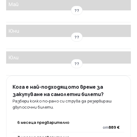
Май
??
Юни
??
Юли
??
Кога е най-подходящото време за
закупуване на самолетни билети?
Разбери колко по-рано си струва да резервираш
двупосочни билети.
6 месеца предварително
от
889 €