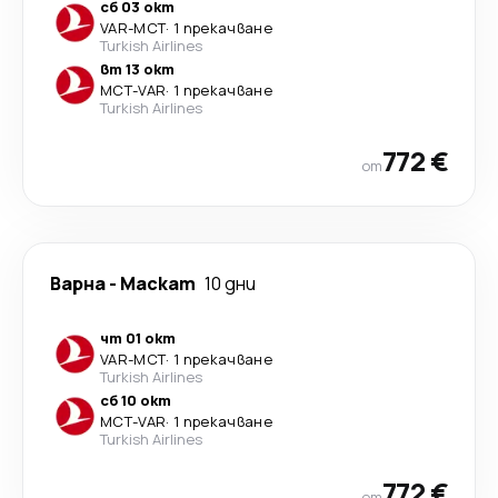
сб 03 окт
VAR
-
MCT
·
1 прекачване
Turkish Airlines
вт 13 окт
MCT
-
VAR
·
1 прекачване
Turkish Airlines
772 €
от
Варна
-
Маскат
10 дни
чт 01 окт
VAR
-
MCT
·
1 прекачване
Turkish Airlines
сб 10 окт
MCT
-
VAR
·
1 прекачване
Turkish Airlines
772 €
от