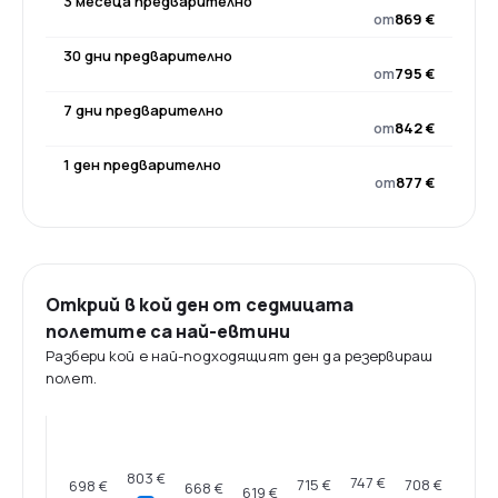
3 месеца предварително
от
869 €
30 дни предварително
от
795 €
7 дни предварително
от
842 €
1 ден предварително
от
877 €
Открий в кой ден от седмицата
полетите са най-евтини
Разбери кой е най-подходящият ден да резервираш
полет.
803 €
747 €
715 €
708 €
698 €
668 €
619 €