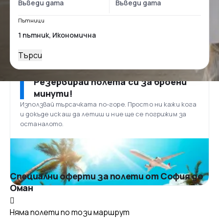
Пътници
Търси
Резервирай полета си за броени
минути!
Използвай търсачката по-горе. Просто ни кажи кога
и докъде искаш да летиш и ние ще се погрижим за
останалото.
Специални оферти за полети от София до
Оман
Няма полети по този маршрут