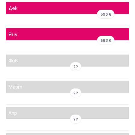
Дек
693 €
Яну
693 €
Фев
??
Март
??
Апр
??