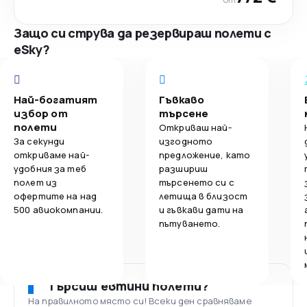
Защо си струва да резервираш полети с
eSky?
Най-богатият
Гъвкаво
избор от
търсене
полети
Откриваш най-
За секунди
изгодното
откриваме най-
предложение, като
удобния за теб
разшириш
полет из
търсенето си с
офертите на над
летища в близост
500 авиокомпании.
и гъвкави дати на
пътуването.
Търсиш евтини полети?
На правилното място си! Всеки ден сравняваме