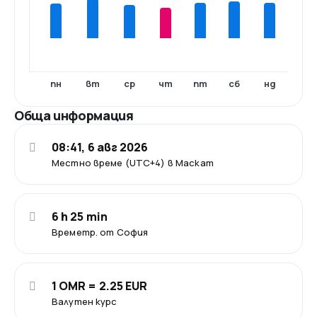
пн
вт
ср
чт
пт
сб
нд
Обща информация
08:41, 6 авг 2026
Местно време (UTC+4) в Маскат
6 h 25 min
Времетр. от София
1 OMR = 2.25 EUR
Валутен курс