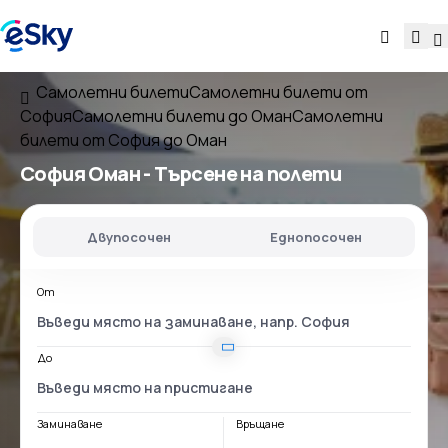
Самолетни билети
Самолетни билети от
София
Самолетни билети до Оман
Самолетни
билети от София до Оман
София Оман
- Търсене на полети
Двупосочен
Еднопосочен
От
До
Заминаване
Връщане