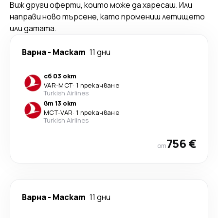
Виж други оферти, които може да харесаш. Или
направи ново търсене, като промениш летището
или датата.
Варна
-
Маскат
11 дни
сб 03 окт
VAR
-
MCT
·
1 прекачване
Turkish Airlines
вт 13 окт
MCT
-
VAR
·
1 прекачване
Turkish Airlines
756 €
от
Варна
-
Маскат
11 дни