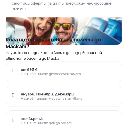
стотици оферти, за да ти предложим най-добрите.
Виж ги!
Кога ще откриеш евтини полети до
Маскат?
Научи кога е идеалното време да резервираш най-
евтините билети до Маскат
от 693 €
Най-евтиният двупосочен полет
Януари, Ноември, Декември
Най-евтиният месец за пътуване
четвъртък
Най-евтиният ден за полет