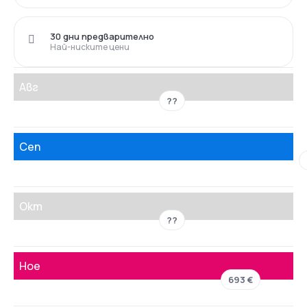
30 дни предварително
Най-ниските цени
Авг
??
Сеп
Окт
??
Ное
693 €