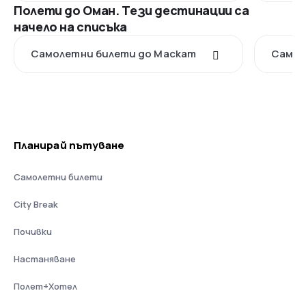
Полети до Оман. Тези дестинации са
начело на списъка
Самолетни билети до Маскат
Самол
Планирай пътуване
Самолетни билети
City Break
Почивки
Настаняване
Полет+Хотел