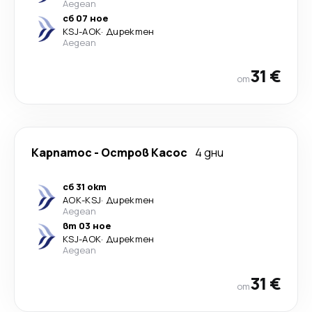
Aegean
сб 07 ное
KSJ
-
AOK
·
Директен
Aegean
31 €
от
Карпатос
-
Остров Касос
4 дни
сб 31 окт
AOK
-
KSJ
·
Директен
Aegean
вт 03 ное
KSJ
-
AOK
·
Директен
Aegean
31 €
от