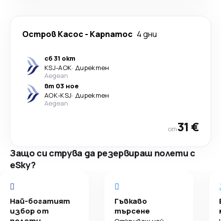
Остров Касос
-
Карпатос
4 дни
сб 31 окт
KSJ
-
AOK
·
Директен
Aegean
вт 03 ное
AOK
-
KSJ
·
Директен
Aegean
31 €
от
Защо си струва да резервираш полети с
eSky?
Най-богатият
Гъвкаво
избор от
търсене
полети