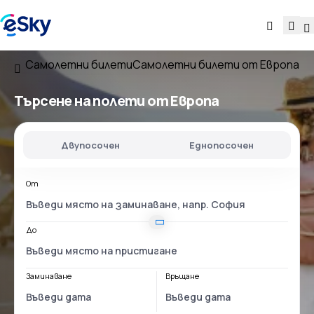
Самолетни билети
Самолетни билети от Европа
Търсене на полети от Европа
Двупосочен
Еднопосочен
От
До
Заминаване
Връщане