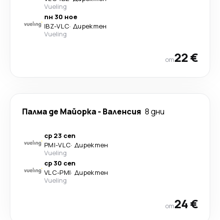
Vueling
пн 30 ное
IBZ
-
VLC
·
Директен
Vueling
22 €
от
Палма де Майорка
-
Валенсия
8 дни
ср 23 сеп
PMI
-
VLC
·
Директен
Vueling
ср 30 сеп
VLC
-
PMI
·
Директен
Vueling
24 €
от