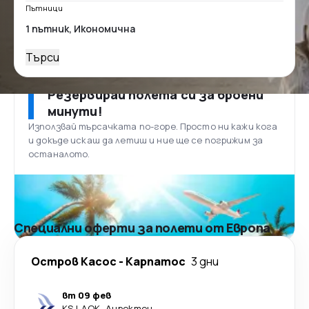
Пътници
Търси
Резервирай полета си за броени
минути!
Използвай търсачката по-горе. Просто ни кажи кога
и докъде искаш да летиш и ние ще се погрижим за
останалото.
Специални оферти за полети от Европа
Остров Касос
-
Карпатос
3 дни
вт 09 фев
KSJ
-
AOK
·
Директен