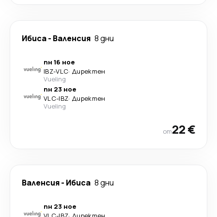
Ибиса
-
Валенсия
8 дни
пн 16 ное
IBZ
-
VLC
·
Директен
Vueling
пн 23 ное
VLC
-
IBZ
·
Директен
Vueling
22 €
от
Валенсия
-
Ибиса
8 дни
пн 23 ное
VLC
-
IBZ
·
Директен