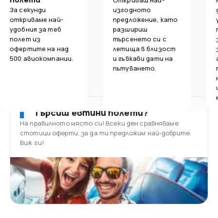
Откриваш най-
За секунди
изгодното
откриваме най-
предложение, като
удобния за теб
разшириш
полет из
търсенето си с
офертите на над
летища в близост
500 авиокомпании.
и гъвкави дати на
пътуването.
Търсиш евтини полети?
На правилното място си! Всеки ден сравняваме
стотици оферти, за да ти предложим най-добрите.
Виж ги!