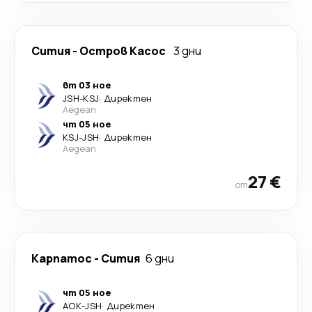
Сития
-
Остров Касос
3 дни
вт 03 ное
JSH
-
KSJ
·
Директен
Aegean
чт 05 ное
KSJ
-
JSH
·
Директен
Aegean
27 €
от
Карпатос
-
Сития
6 дни
чт 05 ное
AOK
-
JSH
·
Директен