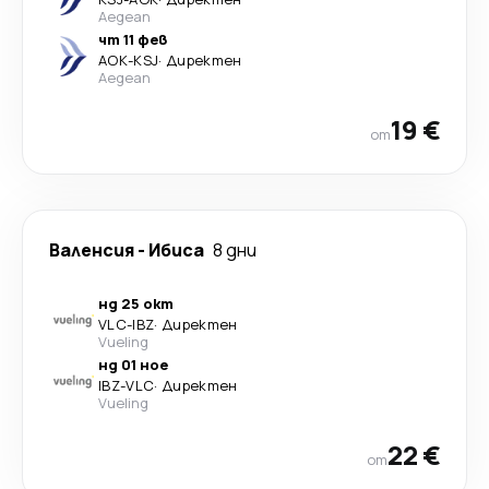
Aegean
чт 11 фев
AOK
-
KSJ
·
Директен
Aegean
19 €
от
Валенсия
-
Ибиса
8 дни
нд 25 окт
VLC
-
IBZ
·
Директен
Vueling
нд 01 ное
IBZ
-
VLC
·
Директен
Vueling
22 €
от