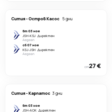
Сития
-
Остров Касос
5 дни
вт 03 ное
JSH
-
KSJ
·
Директен
Aegean
сб 07 ное
KSJ
-
JSH
·
Директен
Aegean
27 €
от
Сития
-
Карпатос
3 дни
вт 03 ное
JSH
-
AOK
·
Директен