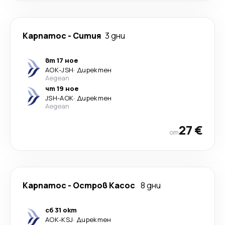
Карпатос
-
Сития
3 дни
вт 17 ное
AOK
-
JSH
·
Директен
Aegean
чт 19 ное
JSH
-
AOK
·
Директен
Aegean
27 €
от
Карпатос
-
Остров Касос
8 дни
сб 31 окт
AOK
-
KSJ
·
Директен