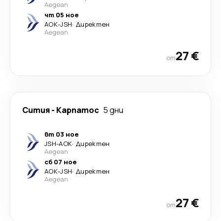
Aegean
чт 05 ное
AOK
-
JSH
·
Директен
Aegean
27 €
от
Сития
-
Карпатос
5 дни
вт 03 ное
JSH
-
AOK
·
Директен
Aegean
сб 07 ное
AOK
-
JSH
·
Директен
Aegean
27 €
от