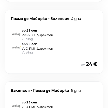
Палма де Майорка
-
Валенсия
4 дни
ср 23 сеп
PMI
-
VLC
·
Директен
Vueling
сб 26 сеп
VLC
-
PMI
·
Директен
Vueling
24 €
от
Валенсия
-
Палма де Майорка
8 дни
ср 23 сеп
VLC
-
PMI
·
Директен