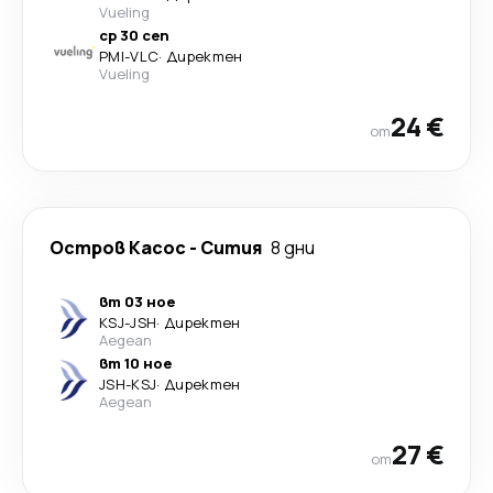
Vueling
ср 30 сеп
PMI
-
VLC
·
Директен
Vueling
24 €
от
Остров Касос
-
Сития
8 дни
вт 03 ное
KSJ
-
JSH
·
Директен
Aegean
вт 10 ное
JSH
-
KSJ
·
Директен
Aegean
27 €
от