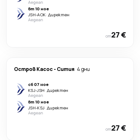
Aegean
вт 10 ное
JSH
-
AOK
·
Директен
Aegean
27 €
от
Остров Касос
-
Сития
4 дни
сб 07 ное
KSJ
-
JSH
·
Директен
Aegean
вт 10 ное
JSH
-
KSJ
·
Директен
Aegean
27 €
от