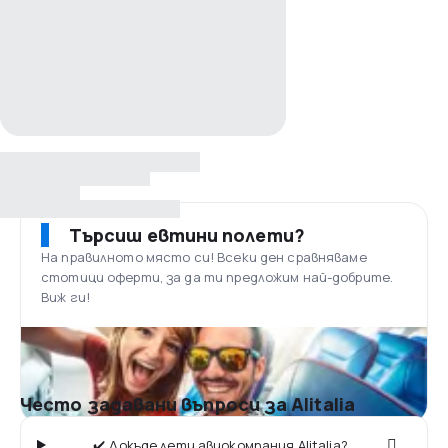
Търсиш евтини полети?
На правилното място си! Всеки ден сравняваме
стотици оферти, за да ти предложим най-добрите.
Виж ги!
Често задавани въпроси за Alitalia
✔️ Докъде лети авиокомпания Alitalia?