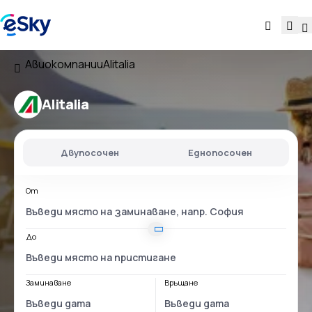
Авиокомпании
Alitalia
Alitalia
Двупосочен
Еднопосочен
От
До
Заминаване
Връщане