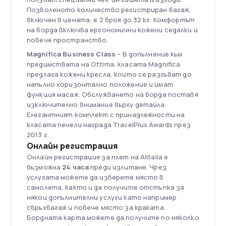
Позволеното количество регистриран багаж,
включен в цената, е 2 броя до 32 кг. Комфортът
на борда включва ергономични кожени седалки и
повече пространство.
Magnifica Business Class
– В допълнение към
предимствата на Ottima, класата Magnifica
предлага кожени кресла, които се разгъват до
напълно хоризонтално положение и имат
функция масаж. Обслужването на борда поставя
изключително внимание върху детайла.
Елегантният комплект с принадлежности на
класата печели награда TravelPlus Awards през
2013 г.
Онлайн регистрация
Онлайн регистрация за плет на Alitalia е
възможна
24 часа
преди излитане. Чрез
услугата можете да изберете място в
самолета, както и да получите отстъпка за
някои допълнителни услуги като например
свръхбагаж и повече място за краката.
Бордната карта можете да получите по няколко