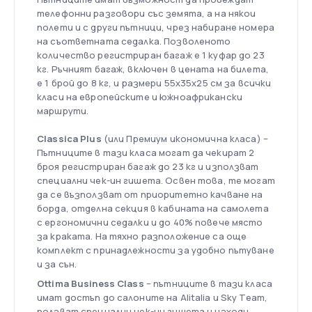
телефонни разговори със земята, а на някои
полети и с други пътници, чрез набиране номера
на съответната седалка. Позволеното
количество регистриран багаж е 1 куфар до 23
кг. Ръчният багаж, включен в цената на билета,
е 1 брой до 8 кг, и размери 55x35x25 см за всички
класи на европейските и южноафрикански
маршрути.
Classica Plus
(или Премиум икономична класа) –
Пътниците в тази класа могат да чекират 2
броя регистриран багаж до 23 кг и използват
специални чек-ин гишета. Освен това, те могат
да се възползват от приоритетно качване на
борда, отделна секция в кабината на самолета
с ергономични седалки и до 40% повече място
за краката. На тяхно разположение са още
комплект с принадлежности за удобно пътуване
и за сън.
Ottima Business Class
– пътниците в тази класа
имат достъп до салоните на Alitalia и Sky Team,
ползват специални чек-ин гишета и изходи.