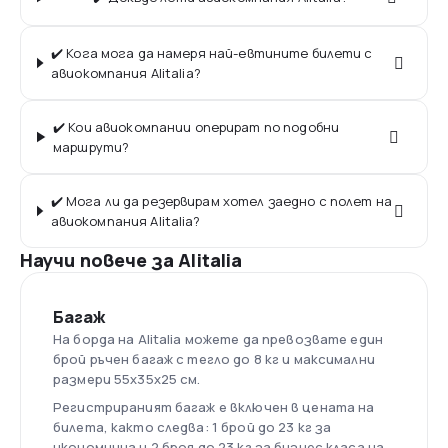
✔️ Кога мога да намеря най-евтините билети с
авиокомпания Alitalia?
✔️ Кои авиокомпании оперират по подобни
маршрути?
✔️ Мога ли да резервирам хотел заедно с полет на
авиокомпания Alitalia?
Научи повече за Alitalia
Багаж
На борда на Alitalia можете да превозвате един
брой ръчен багаж с тегло до 8 кг и максимални
размери 55х35х25 см.
Регистрираният багаж е включен в цената на
билета, както следва: 1 брой до 23 кг за
икономична и 2 броя до 23 кг за бизнес класа на