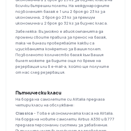
всички вътрешни полети. На международните
позволеният багаж е 1 или 2 броя до 23 кг за
икономична, 2 броя до 23 кг за премиум
икономична и 2 броя до 32 кг за бизнес класа.
Забележка: Възможно е авиокомпанията да
промени своите правила за пренос на багаж,
така че винаги проверявайте какви са
изискванията конкретно за Вашия полет.
Позволеното количество багаж към Вашия
билет можете да видите още по време на
резервация или в e-mail-а, който ще получите
от нас след резервация.
Пътнически класи
На борда на самолетите си Alitalia предлага
четири класи на обслужване:
Classica
– Това е икономичната класа на Alitalia.
На борда на новите самолети Airbus A330 и B777
предлага персонални системи за забавление.
Пътниците имат възможност да провеждат