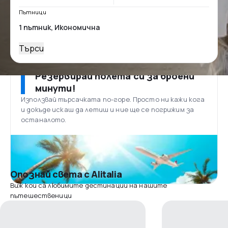
Пътници
Търси
Резервирай полета си за броени
минути!
Използвай търсачката по-горе. Просто ни кажи кога
и докъде искаш да летиш и ние ще се погрижим за
останалото.
Опознай света с Alitalia
Виж кои са любимите дестинации на нашите
пътешественици