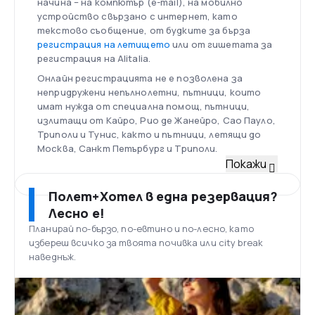
начина – на компютър (e-mail), на мобилно
устройство свързано с интернет, като
текстово съобщение, от будките за бърза
регистрация на летището
или от гишетата за
регистрация на Alitalia.
Онлайн регистрацията не е позволена за
непридружени непълнолетни, пътници, които
имат нужда от специална помощ, пътници,
излитащи от Кайро, Рио де Жанейро, Сао Пауло,
Триполи и Тунис, както и пътници, летящи до
Москва, Санкт Петърбург и Триполи.
Флот
Покажи
Изцяло обновена, състояща се от 98 самолета
към 2017 г., флотът на Alitalia е един от най-
Полет+Хотел в една резервация?
младите в света със средна възраст на
Лесно е!
самолетите 7 години. Ето и някои от моделите,
Планирай по-бързо, по-евтино и по-лесно, като
използвани при различните маршрути:
избереш всичко за твоята почивка или city break
• Boeing 777-200ER, 777-300ER и Airbus A330-200
наведнъж.
за полети на дълги разстояния
• Airbus A321-100, A320-200 и A319-100 за полети
на средни разстояния
Летище Леонардо да Винчи