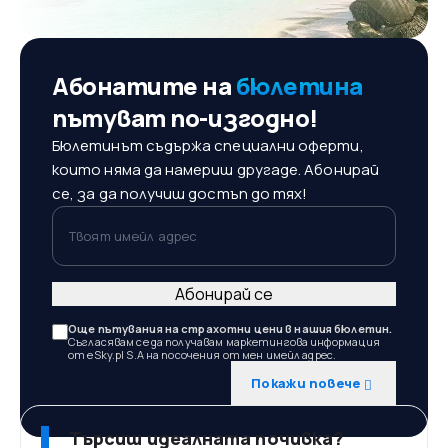
Абонатите на
бюлетина
пътуват по-изгодно!
Бюлетинът съдържа специални оферти,
които няма да намериш другаде. Абонирай
се, за да получиш достъп до тях!
Твоят имейл адрес
Абонирай се
Още пътувания на страхотни цени в нашия бюлетин.
Съгласявам се да получавам маркетингова информация
от eSky.pl S.A на посочения от мен имейл адрес.
Покажи повече
Търсиш идеалната почивка?