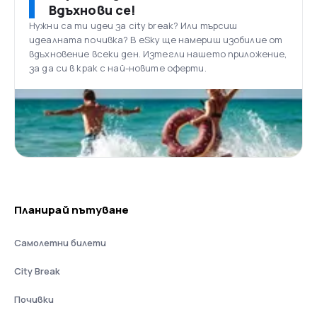
Вдъхнови се!
Нужни са ти идеи за city break? Или търсиш
идеалната почивка? В eSky ще намериш изобилие от
вдъхновение всеки ден. Изтегли нашето приложение,
за да си в крак с най-новите оферти.
Планирай пътуване
Самолетни билети
City Break
Почивки