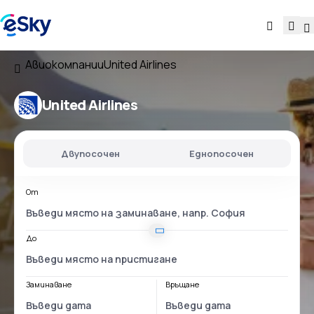
Авиокомпании
United Airlines
United Airlines
Двупосочен
Еднопосочен
От
До
Заминаване
Връщане