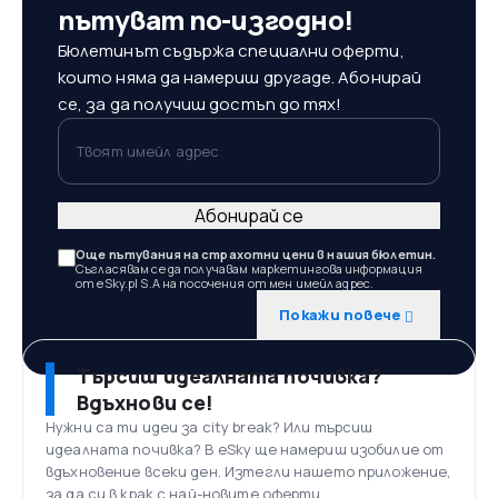
пътуват по-изгодно!
Бюлетинът съдържа специални оферти,
които няма да намериш другаде. Абонирай
се, за да получиш достъп до тях!
Твоят имейл адрес
Абонирай се
Още пътувания на страхотни цени в нашия бюлетин.
Съгласявам се да получавам маркетингова информация
от eSky.pl S.A на посочения от мен имейл адрес.
Покажи повече
Търсиш идеалната почивка?
Вдъхнови се!
Нужни са ти идеи за city break? Или търсиш
идеалната почивка? В eSky ще намериш изобилие от
вдъхновение всеки ден. Изтегли нашето приложение,
за да си в крак с най-новите оферти.