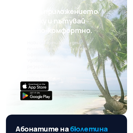
самолети и в момента 600 от тях са оборудвани
с услугата.
Свали приложението
на eSky и пътувай
още по-комфортно.
Нови оферти всеки ден:
полети, почивки, city break
оферти
Удобно управление на
резервацията
Пътешествия, планирани по
твоя вкус, с eSky MAIA
Абонатите на
бюлетина