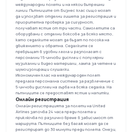
международни полети и на някои вътрешни
линии. Пътниците от Бизнес клас също могат
да използват отделни гишета за регистрация и
приоритетна проверка за сигурност,
получават ястие от три части. Самолетите са
оборудвани с отделни боксове за всяко място,
като седалките могат да бъдат по посока на
движението и обратна. Седалките се
превръщат в удобни легла и разполагат с
персонални 15-инчови дисплеи с популярни
музикални и видео материали, лампа за четене и
шумоизолиращи слушалки.
Икономичен клас на международен полет
предлага персонална система за развлечение с
5-инчови дисплеи на гърба на всяка седалка. На
пътниците се предоставят ястие и напитки.
Онлайн регистрация
Онлайн регистрацията за полети на United
Airlines започва 24 часа преди полета и
приключва по различно време в зависимост от
маршрута. Пътниците без багаж могат да се
регистрират до 30 минути преди полета. Онези,