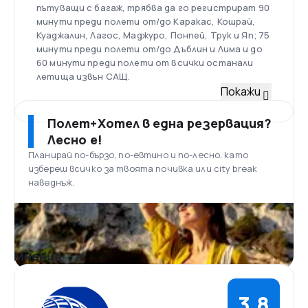
пътуващи с багаж, трябва да го регистрират 90
минути преди полети от/до Каракас, Кошрай,
Куаджалин, Лагос, Маджуро, Понпей, Трук и Яп; 75
минути преди полети от/до Дъблин и Лима и до
60 минути преди полети от всички останали
летища извън САЩ.
Флот
Покажи
Преди сливането, флотът на компанията
наброява 360 самолета, а дестинациите, до
Полет+Хотел в една резервация?
които продава самолетни билети са 216. Към
Лесно е!
2018 г. авиокомпанията оперира 757 самолета,
Планирай по-бързо, по-евтино и по-лесно, като
от които Airbus и Boeing. Направени са поръчки
избереш всичко за твоята почивка или city break
на още 252 самолета.
наведнъж.
Летище О'Хеър, Чикаго
Летище Чикаго О’Хеър е разположено на 27 км
северозападно от историческия център на
град Чикаго, щата Илинойс, САЩ. Обслужва
района на Чикаго и служи за база на
Мнения
американските авиокомпании United Airlines и
American Airlines. Това е четвъртото най-
натоварено международно летище на САЩ след
3,8
летище JFK в Ню Йорк и аерогарите на Лос