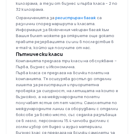
килограма, а тези от бизнес и първа класа – 2 по
32 килограма.
Ограниченията за
регистриран багаж
са
различни според маршрута и класата.
Информация за включения чекиран багаж към
Вашия билет можете да откриете още докато
правите резервацията си или в последствие в
e-mail-а, който ще получите от нас.
Пътнически класи
Компанията предлага три класи на обслужване –
Първа, Бизнес и Икономична.
Първа класа се предлага на всички полети на
компанията. Тя осигурява достъп до отделни
гишета за регистрация и приоритетна
проверка за сигурност, на летищата на които е
възможно, а на международните полети
получават ястие от пет части. Самолетите по
международните линии са оборудвани с отделни
боксове за всяко място, със седалка разпъваща
се в легло, персонални 15.4-инчови дисплеи с
голям избор от видео и аудио материали.
Бизнес клас се предлага на всички самолети за