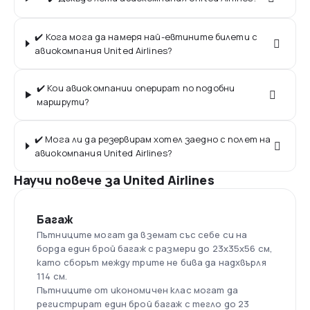
✔️ Кога мога да намеря най-евтините билети с
авиокомпания United Airlines?
✔️ Кои авиокомпании оперират по подобни
маршрути?
✔️ Мога ли да резервирам хотел заедно с полет на
авиокомпания United Airlines?
Научи повече за United Airlines
Багаж
Пътниците могат да вземат със себе си на
борда един брой багаж с размери до 23x35x56 см,
като сборът между трите не бива да надхвърля
114 см.
Пътниците от икономичен клас могат да
регистрират един брой багаж с тегло до 23