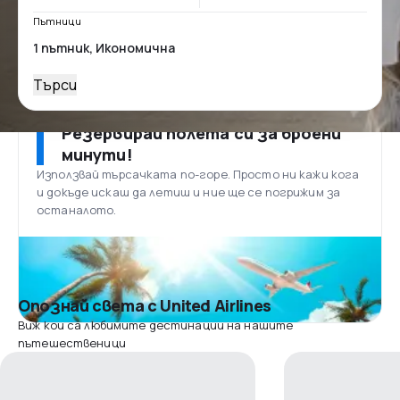
Пътници
Търси
Резервирай полета си за броени
минути!
Използвай търсачката по-горе. Просто ни кажи кога
и докъде искаш да летиш и ние ще се погрижим за
останалото.
Опознай света с United Airlines
Виж кои са любимите дестинации на нашите
пътешественици