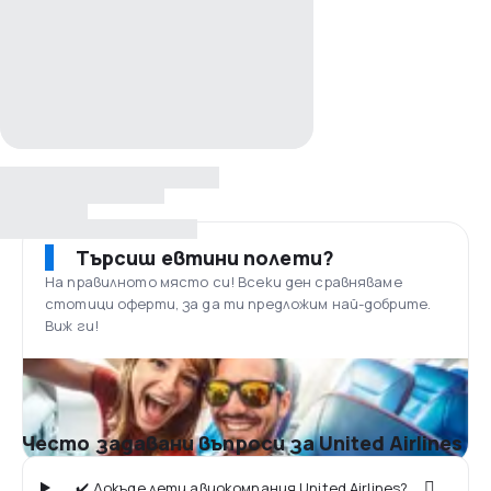
Търсиш евтини полети?
На правилното място си! Всеки ден сравняваме
стотици оферти, за да ти предложим най-добрите.
Виж ги!
Често задавани въпроси за United Airlines
✔️ Докъде лети авиокомпания United Airlines?