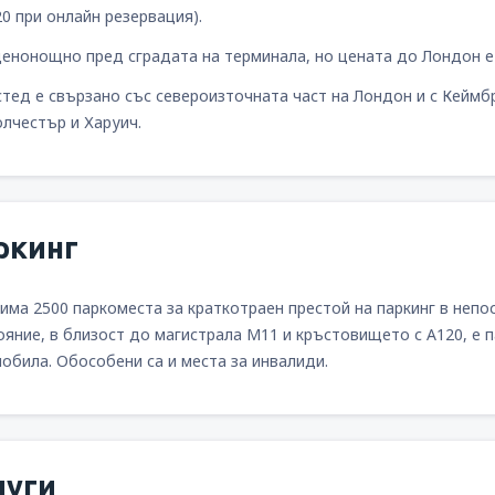
20 при онлайн резервация).
денонощно пред сградата на терминала, но цената до Лондон е
тед е свързано със североизточната част на Лондон и с Кеймбр
олчестър и Харуич.
ркинг
има 2500 паркоместа за краткотраен престой на паркинг в непо
ояние, в близост до магистрала М11 и кръстовището с А120, е 
мобила. Обособени са и места за инвалиди.
луги