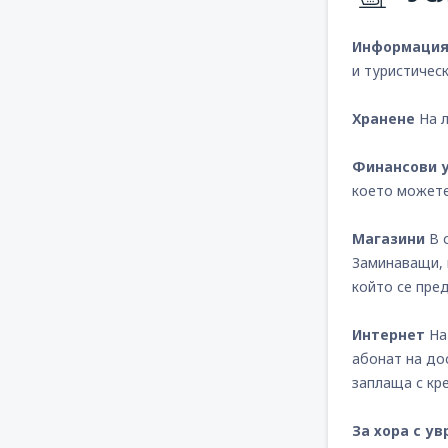
Информаци
и туристичес
Хранене
На л
Финансови 
което можете 
Магазини
В 
Заминаващи, 
който се пре
Интернет
На 
абонат на до
заплаща с кре
За хора с у