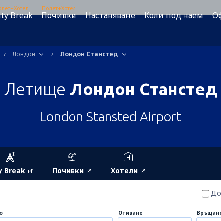
олет+Хотел
Полет+Хотел
ity Break
Почивки
Настаняване
Коли под наем
О
Лондон
Лондон Станстед
Летище
Лондон Станстед
London Stansted Airport
y Break
Почивки
Хотели
До
о
Отиване
Връщан