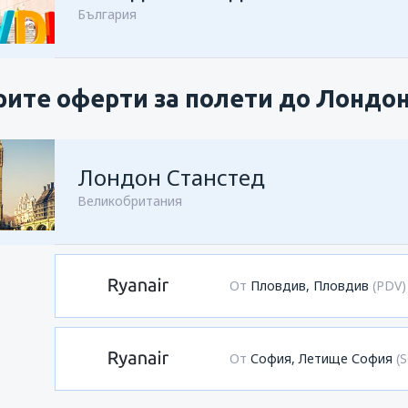
България
ите оферти за полети до Лондо
Лондон Станстед
Великобритания
От
Пловдив, Пловдив
(PDV)
От
София, Летище София
(