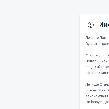
Ин
Летище Лондо
Ryanair с пол
Станстед е е
Лондон Сити,
след Хийтроу
почти 26 млн
Летище Станс
сгради. Две о
авиокомпаниите
Bmibaby и др.