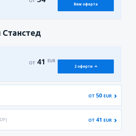
ОТ
Виж оферта
н Станстед
41
EUR
ОТ
2 оферти
50
ОТ
EUR
41
SOF)
ОТ
EUR