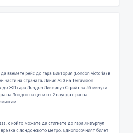
а вземете рейс до гара Виктория (London Victoria) в
 части на страната. Линия А50 на Terravision
ва до ЖП гара Лондон Ливърпул Стрийт за 55 минути
ра на Лондон на цени от 2 паунда с ранна
рмингам.
ess, с който можете да стигнете до гара Ливърпул
а връзка с лондонското метро. Еднопосочният билет