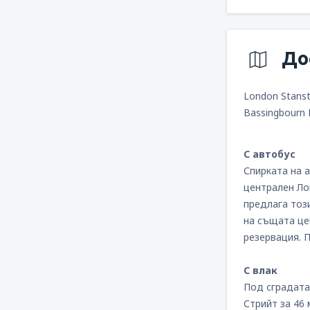
До
London Stanst
Bassingbourn
С автобус
Спирката на а
централен Лон
предлага тоз
на същата цен
резервация. 
С влак
Под сградата 
Стрийт за 46