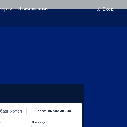
ферти
Изживявания
Вход
бави хотел
класа:
икономична
е
Пътници: