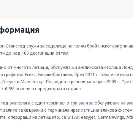
формация
н Станстед служи за седалище на голям брой нискотарифни ави
ети до над 100 дестинации оттам.
дно от многото летища, обслужващи английската столица Лондо
 в графство Есекс, Великобритания. През 2011 г. това е четвъ
, Гетуик и Манчестър. Последно е реновирано през 2009 г. През
., с 6,5% повече от предходната година.
тед разполага с един терминал и три зали за обслужване на за
т залите са свързани с терминала чрез летищна влакова систем
, опериращи на летището, са BH Air, easyJet, Germanwings, Atlas Jet,