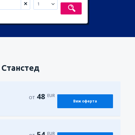
1
 Станстед
48
EUR
ОТ
Виж оферта
54
EUR