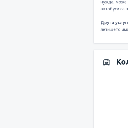
нужда, може 
автобуси са 
Други услу
летището има 
Ко