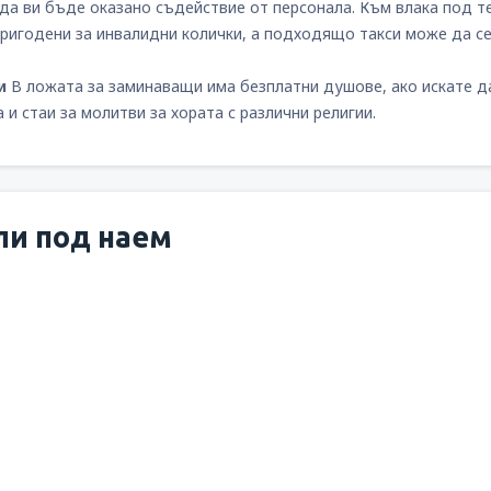
да ви бъде оказано съдействие от персонала. Към влака под т
пригодени за инвалидни колички, а подходящо такси може да се 
ги
В ложата за заминаващи има безплатни душове, ако искате да
и стаи за молитви за хората с различни религии.
ли под наем