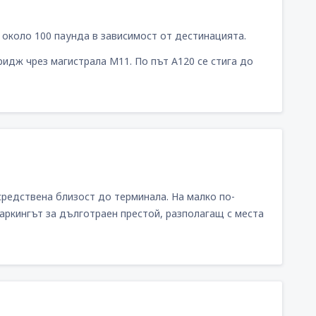
 около 100 паунда в зависимост от дестинацията.
идж чрез магистрала М11. По път А120 се стига до
средствена близост до терминала. На малко по-
паркингът за дълготраен престой, разполагащ с места