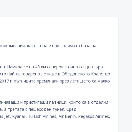
окомпании, като това е най-голямата база на
н. Намира се на 48 км североизточно от центъра
ртото най-натоварено летище в Обединеното Кралство
 2017 г. пътниците преминали през летището са малко
минаващи и пристигащи пътници, които са в отделни
а, а третата с пешеходен тунел. Сред
 Ryanair, Turkish Airlines, Air Berlin, Pegasus Airlines,