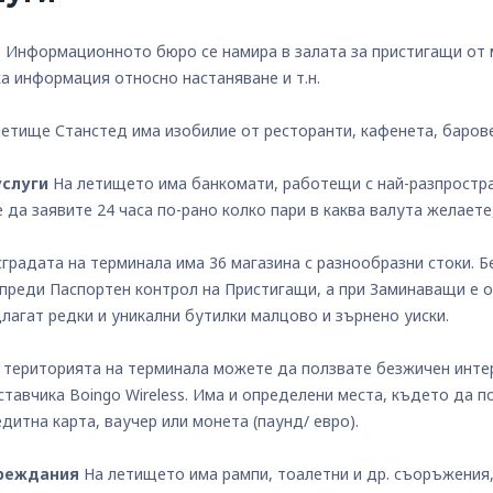
я
Информационното бюро се намира в залата за пристигащи от 
ка информация относно настаняване и т.н.
етище Станстед има изобилие от ресторанти, кафенета, барове
услуги
На летището има банкомати, работещи с най-разпростра
да заявите 24 часа по-рано колко пари в каква валута желаете,
сградата на терминала има 36 магазина с разнообразни стоки. 
преди Паспортен контрол на Пристигащи, а при Заминаващи е о
длагат редки и уникални бутилки малцово и зърнено уиски.
територията на терминала можете да ползвате безжичен интер
ставчика Boingo Wireless. Има и определени места, където да п
дитна карта, ваучер или монета (паунд/ евро).
вреждания
На летището има рампи, тоалетни и др. съоръжения,