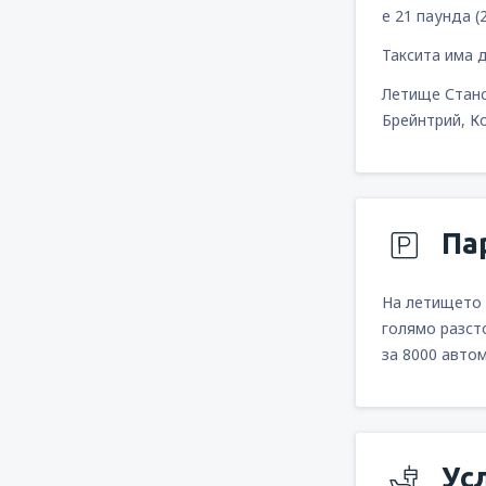
е 21 паунда (
Таксита има 
Летище Станс
Брейнтрий, К
Па
На летището 
голямо разст
за 8000 авто
Ус