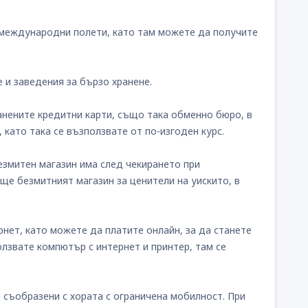
международни полети, като там можете да получите
 и заведения за бързо хранене.
нените кредитни карти, също така обменно бюро, в
 като така се възползвате от по-изгоден курс.
Безмитен магазин има след чекирането при
ще безмитният магазин за ценители на уискито, в
нет, като можете да платите онлайн, за да станете
олзвате компютър с интернет и принтер, там се
 съобразени с хората с ограничена мобилност. При