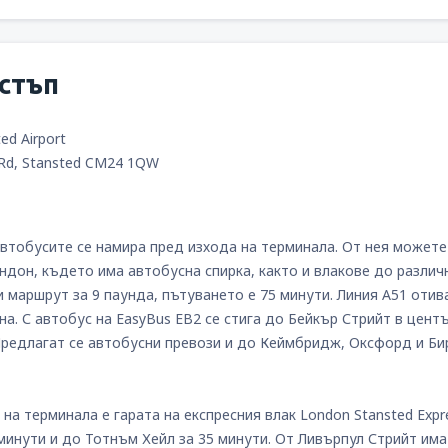
стъп
ed Airport
 Rd, Stansted CM24 1QW
втобусите се намира пред изхода на терминала. От нея можете д
дон, където има автобусна спирка, както и влакове до различни
и маршрут за 9 паунда, пътуването е 75 минути. Линия А51 оти
а. С автобус на EasyBus EB2 се стига до Бейкър Стрийт в центъ
Предлагат се автобусни превози и до Кеймбридж, Оксфорд и Би
на терминала е гарата на експресния влак London Stansted Expr
 минути и до Тотнъм Хейл за 35 минути. От Ливърпул Стрийт им