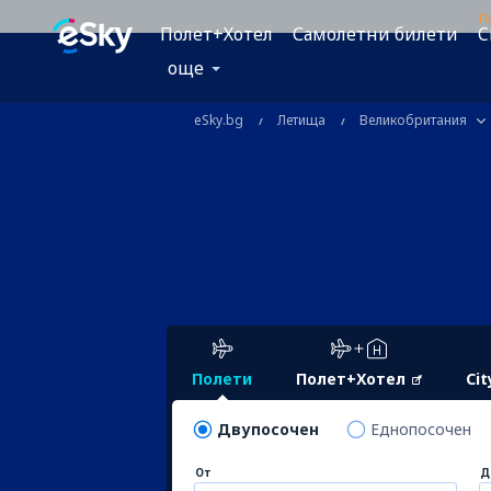
П
Полет+Хотел
Самолетни билети
C
още
eSky.bg
Летища
Великобритания
Полети
Полет+Хотел
Cit
Двупосочен
Еднопосочен
От
Д