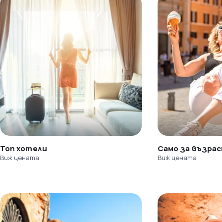
Топ хотели
Само за възра
Виж цената
Виж цената