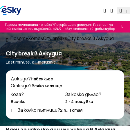
Търсиш мечтаната почивка? Резервация с депозит, Гаранция за
най-ниска цена и съдействие 24/7 – eSky е твоят най-добър избор.
Полет+Хотел
City breaks
City breaks в Алкудия
City break в Алкудия
Last minute, all-inclusive
Докъде?
Откъде?
Кога?
За колко дълго?
За колко пътници?
Идеи за няколко дни или уикенд в Алкудия