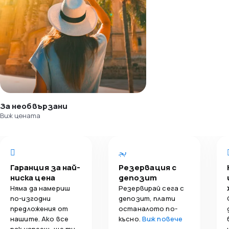
За необвързани
Виж цената
Гаранция за най-
Резервация с
ниска цена
депозит
Няма да намериш
Резервирай сега с
по-изгодни
депозит, плати
предложения от
останалото по-
нашите. Ако все
късно.
Виж повече
пак успееш, ще ти