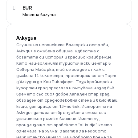
EUR
Местна валута
Алкудия
Сгушен на испанските Балеарски острови,
Алкудия е оживена община, известна с
богатата си история и красиво крайбрежие.
Като най-големият туристически център в
Северна Майорка, той се гордее с плаж с
дължина 14 километра, простиращ се от Порт
д'Алкудия до Кан Пикафорт. Този крайморски
курортен град предлага и пътуване назад във
времето със своя добре запазен стар град,
обграден от средновековна стена и включващ
къщи, датиращи от 13-ти век. Историята на
Алкудия датира от бронзовата епоха със
значително римско влияние. Името му,
произлизащо от арабското "al-kudja", което
означава "на хълма", загатва за неговото
мавританско минало. Най-доброто време за