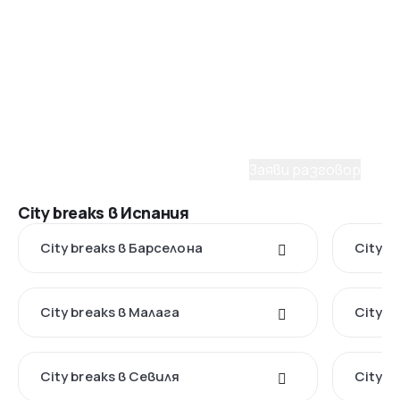
Помощ от консултант
Имаш нужда от съдействие
при избора на пакет?
С удоволствие ще ти помогнем да планираш
мечтаното пътуване. Заяви разговор с наш
консултант.
Заяви разговор
City breaks в Испания
City breaks в Барселона
City b
City breaks в Малага
City b
City breaks в Севиля
City b