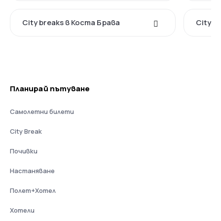
City breaks в Коста Брава
City b
Планирай пътуване
Самолетни билети
City Break
Почивки
Настаняване
Полет+Хотел
Хотели