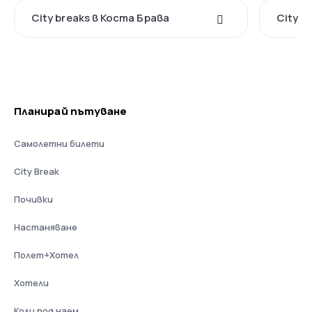
City breaks в Коста Брава
City b
Планирай пътуване
Самолетни билети
City Break
Почивки
Настаняване
Полет+Хотел
Хотели
Коли под наем