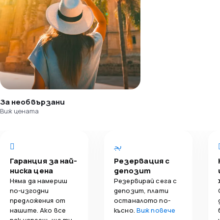
За необвързани
Виж цената
Гаранция за най-
Резервация с
ниска цена
депозит
Няма да намериш
Резервирай сега с
по-изгодни
депозит, плати
предложения от
останалото по-
нашите. Ако все
късно.
Виж повече
пак успееш, ще ти