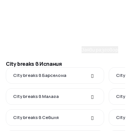
Имаш нужда от съдействие
при избора на пакет?
С удоволствие ще ти помогнем да планираш
мечтаното пътуване. Заяви разговор с наш
консултант.
Заяви разговор
City breaks в Испания
City breaks в Барселона
City b
City breaks в Малага
City b
City breaks в Севиля
City b