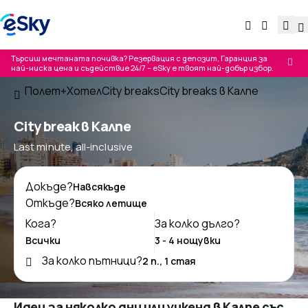
Търсиш мечтаната почивка? Резервация с депозит, Гаранция за
най-ниска цена и съдействие 24/7 – eSky е твоят най-добър избор.
Полет+Хотел
City breaks
City breaks в Калпе
City break в Калпе
Last minute, all-inclusive
Докъде?
Откъде?
Кога?
За колко дълго?
За колко пътници?
Идеи за няколко дни или уикенд в Калпе със