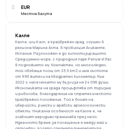
EUR
Местна валута
Калпе
Калпе, или Калп, е крайбрежен град, сгушен в
региона Марина Алта, в провинция Аликанте,
Испания. Разположен е до хипнотизиращото
Средиземно море, с природния парк Penyal d'Ifac
в подножието му. Компактен, но многолюден,
той обхваща площ от 23,5 km2 и има гъстота
от 990 жители на квадратен километър. Към
2022 г. населението му възлиза на 24 096 души.
Икономиката на града процъфтява от туризма
и риболова, благодарение на стратегическото
крайбрежно положение. Той е богат на
иберийски, римски и арабски археологически
обекти. Уникална особеност на Калпе е, че
главният меридиан преминава през него.
Идеалното време за посещение е между май и
октомври, когато средната температура