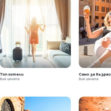
Топ хотели
Само за възра
Виж цената
Виж цената