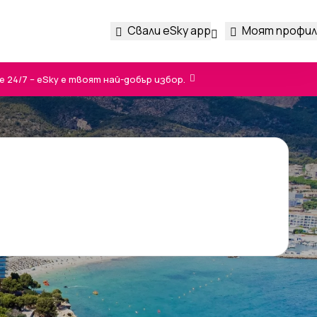
Свали eSky app
Моят профил
24/7 – eSky е твоят най-добър избор.