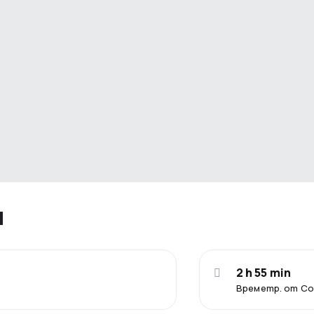
я
2 h 55 min
Времетр. от С