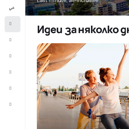
All-
inclusive
City
Идеи за няколко д
Break
Настаняване
Оферти
Завърши
пътуването
Съвети и
вдъхновение
Обслужване
на клиенти