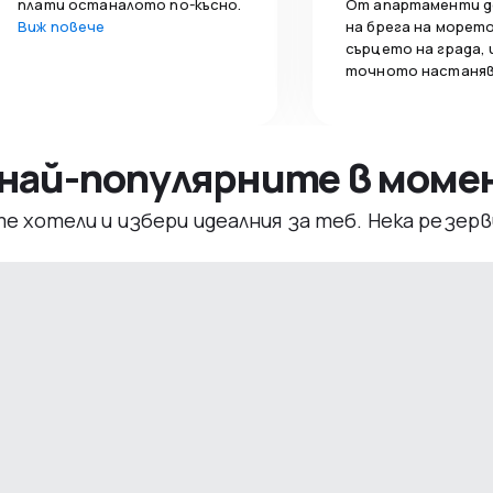
плати останалото по-късно.
От апартаменти д
Виж повече
на брега на морето
сърцето на града,
точното настаняв
– най-популярните в мом
те хотели и избери идеалния за теб. Нека резе