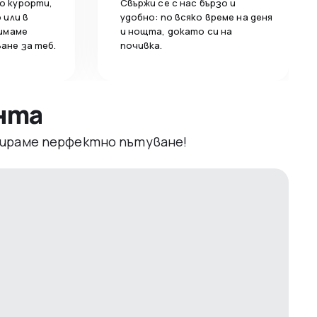
о курорти,
Свържи се с нас бързо и
 или в
удобно: по всяко време на деня
 имаме
и нощта, докато си на
ане за теб.
почивка.
ента
рвираме перфектно пътуване!