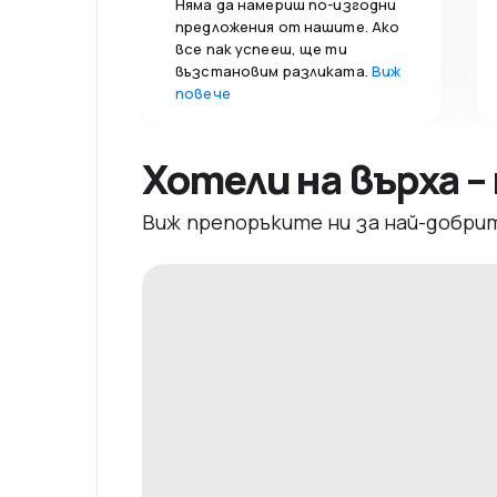
Няма да намериш по-изгодни
предложения от нашите. Ако
все пак успееш, ще ти
възстановим разликата.
Виж
повече
Хотели на върха 
Виж препоръките ни за най-добри