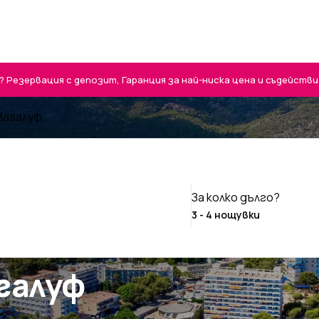
Резервация с депозит, Гаранция за най-ниска цена и съдействие 
 Магалуф
За колко дълго?
агалуф