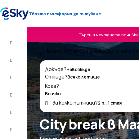
Твоята платформа за пътуване
Търсиш мечтаната почивка? 
Полет+Хотел
Полет+Хотел
City breaks
City breaks в
Самолетни
билети
Докъде?
Откъде?
Почивки
Кога?
Лято
2026
За колко пътници?
Зима
2026/27
City break в М
Last
minute
Last minute, all-inclusive