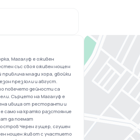
орка, Магалуф е оживен
естен със своя оживен нощен
 привлича млади хора, двойки
езон през юли и август.
то повечето дейности са
ли. Сърцето на Магалуф е
вена ивица от ресторанти и
 е само на кратко разстояние
гат да поемат
остров Черен гущер, сгушен
ивен нощен живот с участието