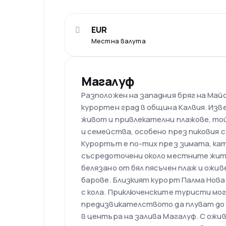
EUR
Местна валута
Магалуф
Разположен на западния бряг на Май
курортен град в община Калвия. Изв
живот и привлекателни плажове, той
и семейства, особено през пиковия с
Курортът е по-тих през зимата, ка
съсредоточени около местните жите
белязано от бял пясъчен плаж и ожи
барове. Близкият курорт Палма Нова
с кола. Приключенските туристи мо
предизвикателството да плуват до 
в центъра на залива Магалуф. С ож