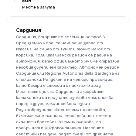
EUR
Местна валута
Сардиния
Сардиния, вторият по големина остров в
Средиземно море, се намира на запад от
Италия, на север от Тунис и точно на юг от
Корсика. Този италиански регион се радва на
автономия, като официалното му име отразява
неговия двуезичен характер: Автономен регион
Сардиния или Regione Autonoma della Sardegna на
италиански. Разделен е на четири провинции,
като Каляри е столица и най-голям град.
Местният език на Сардиния и алгерският
каталонски са признати езикови малцинства,
наред с други малцинствени езици.
Разнообразните екосистеми на острова,
включително планини, гори, равнини, потоци,
скалисти брегове и пясъчни плажове, го
превръщат в микроконтинент. Неговите
девствени пейзажи пазят следи от древната