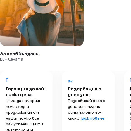
За необвързани
Виж цената
Гаранция за най-
Резервация с
ниска цена
депозит
Няма да намериш
Резервирай сега с
по-изгодни
депозит, плати
предложения от
останалото по-
нашите. Ако все
късно.
Виж повече
пак успееш, ще ти
възстановим