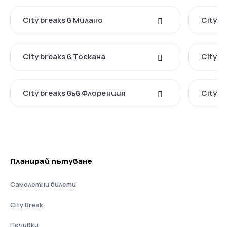
City breaks в Милано
City b
City breaks в Тоскана
City b
City breaks във Флоренция
City b
Планирай пътуване
Самолетни билети
City Break
Почивки