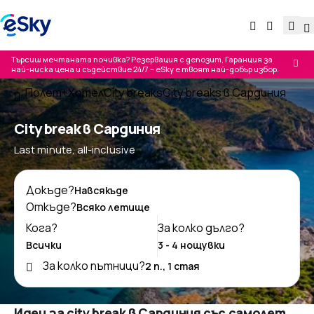
Търсиш мечтаната почивка? Резервация с депозит, Гаранция за
най-ниска цена и съдействие 24/7 – eSky е твоят най-добър избор.
Полет+Хотел
City breaks
City breaks в Сардиния
City break в Сардиния
Last minute, all-inclusive
Докъде?
Откъде?
Кога?
За колко дълго?
За колко пътници?
Идеи за city break в Сардиния със самолет