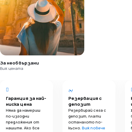
За необвързани
Виж цената
Гаранция за най-
Резервация с
ниска цена
депозит
Няма да намериш
Резервирай сега с
по-изгодни
депозит, плати
предложения от
останалото по-
нашите. Ако все
късно.
Виж повече