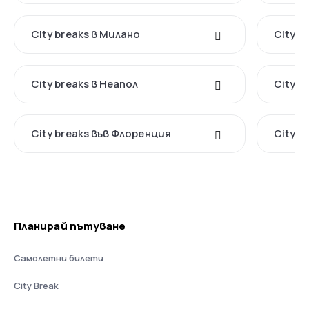
City breaks в Милано
City b
City breaks в Неапол
City b
City breaks във Флоренция
City b
Планирай пътуване
Самолетни билети
City Break