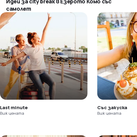
Идеи за city break в Езерото Комо със
самолет
Last minute
Със закуска
Виж цената
Виж цената