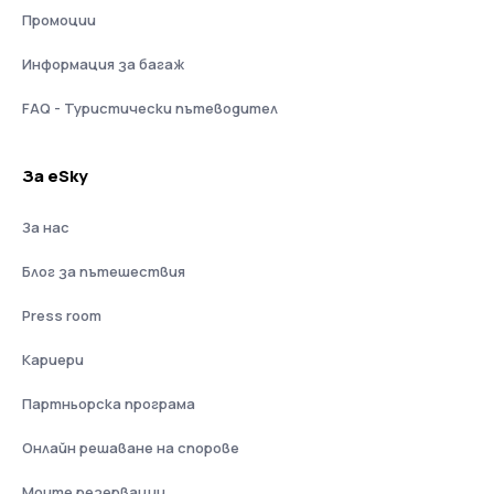
Промоции
Информация за багаж
FAQ - Туристически пътеводител
За eSky
За нас
Блог за пътешествия
Press room
Кариери
Партньорска програма
Онлайн решаване на спорове
Моите резервации