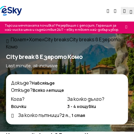
Търсиш мечтаната почивка? Резервация с депозит, Гаранция за
най-ниска цена и съдействие 24/7 – eSky е твоят най-добър избор.
Полет+Хотел
City breaks
City breaks в Езерото
Комо
City break в Езерото Комо
Last minute, all-inclusive
Докъде?
Откъде?
Кога?
За колко дълго?
За колко пътници?