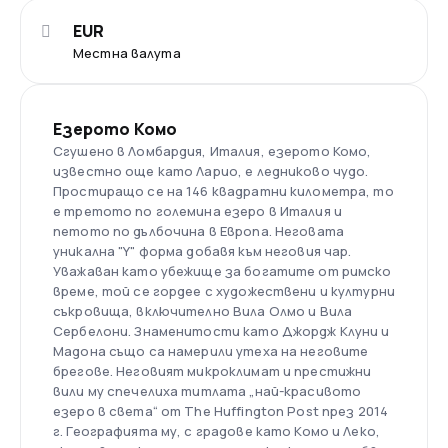
EUR
Местна валута
Езерото Комо
Сгушено в Ломбардия, Италия, езерото Комо,
известно още като Ларио, е ледниково чудо.
Простиращо се на 146 квадратни километра, то
е третото по големина езеро в Италия и
петото по дълбочина в Европа. Неговата
уникална "Y" форма добавя към неговия чар.
Уважаван като убежище за богатите от римско
време, той се гордее с художествени и културни
съкровища, включително Вила Олмо и Вила
Сербелони. Знаменитости като Джордж Клуни и
Мадона също са намерили утеха на неговите
брегове. Неговият микроклимат и престижни
вили му спечелиха титлата „най-красивото
езеро в света“ от The Huffington Post през 2014
г. Географията му, с градове като Комо и Леко,