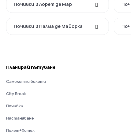
Почивки в Лорет де Мар
Почив
Почивки в Палма де Майорка
Почив
Планирай пътуване
Самолетни билети
City Break
Почивки
Настаняване
Полет+Хотел