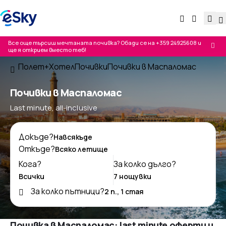
Все още търсиш мечтаната почивка? Обади се на
+359 24925608
и
ще я открием вместо теб!
Полет+Хотел
Почивки
Почивки в Маспаломас
Почивки в Маспаломас
Last minute, all-inclusive
Докъде?
Откъде?
Кога?
За колко дълго?
За колко пътници?
Почивка в Маспаломас: last minute оферти и