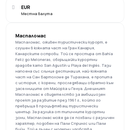
EUR
Местна валута
Маспаломас
Маспаломас, оживен туристически курорт, е
сгушен в южната част на Гран Канария,
Канарските острови. Той се простира от Bahía
Feliz до Meloneras, обгръщайки курортни
градове като San Agustín и Playa del Inglés. Тази
напоена със слънце дестинация, най-южната
част на Сан Бартоломе де Тирахана, е пропита
с история, с корени, проследяващи обратно към
заселниците от Майорка и Генуа. Днешният
Маспаломас е свидетелство за амбициозен
проект за развитие през 1961 г., който го
превръща в процъфтяващ туристически
център. За разлика от типичните курортни
зони, Маспаломас може да се похвали с различен
характер, подобен на Палм Спрингс или Палм
Бийч. Той е пълен с модерни удобства,