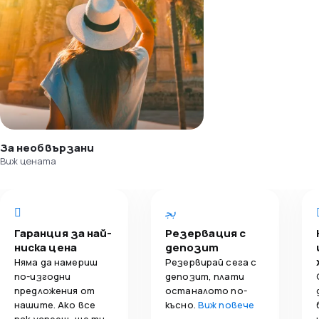
За необвързани
Виж цената
Гаранция за най-
Резервация с
ниска цена
депозит
Няма да намериш
Резервирай сега с
по-изгодни
депозит, плати
предложения от
останалото по-
нашите. Ако все
късно.
Виж повече
пак успееш, ще ти