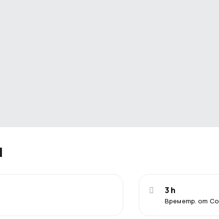
я
3 h
Времетр. от С