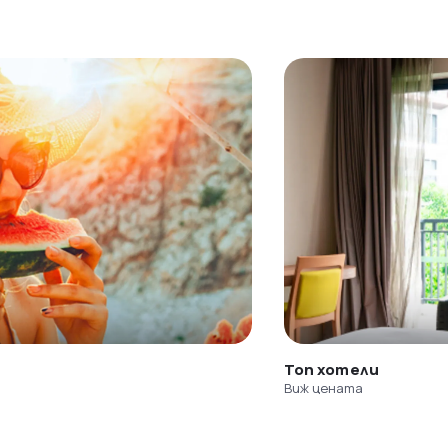
Топ хотели
Виж цената