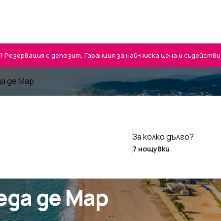
Резервация с депозит, Гаранция за най-ниска цена и съдействие 
да де Мар
За колко дълго?
еда де Мар