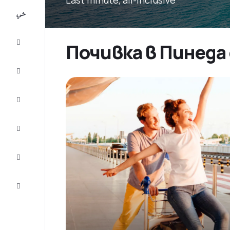
All-
inclusive
City
Почивка в Пинеда 
Break
Настаняване
Оферти
Завърши
пътуването
Съвети и
вдъхновение
Обслужване
на клиенти