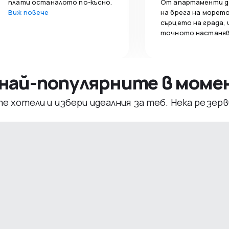
плати останалото по-късно.
От апартаменти д
Виж повече
на брега на морето
сърцето на града,
точното настаняв
– най-популярните в мом
те хотели и избери идеалния за теб. Нека резе