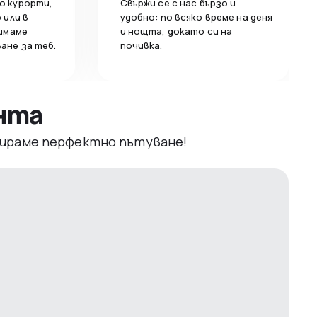
о курорти,
Свържи се с нас бързо и
 или в
удобно: по всяко време на деня
 имаме
и нощта, докато си на
ане за теб.
почивка.
ента
рвираме перфектно пътуване!