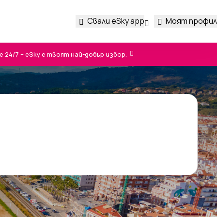
Свали eSky app
Моят профил
24/7 – eSky е твоят най-добър избор.