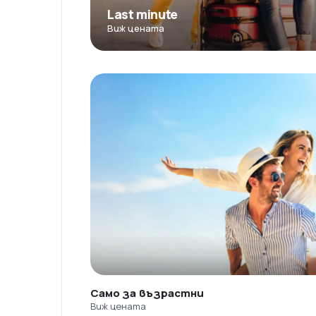
Last minute
Виж цената
Само за възрастни
Виж цената