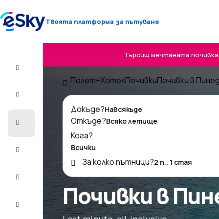
Твоята платформа за пътуване
Търсиш мечтаната почивка? 
Полет+Хотел
Полет+Хотел
Почивки
Почивки в Пине
Самолетни
билети
Докъде?
Откъде?
Почивки
Кога?
Лято
2026
За колко пътници?
Зима
2026/27
Почивки в Пин
Last
minute
Last minute, all-inclusive