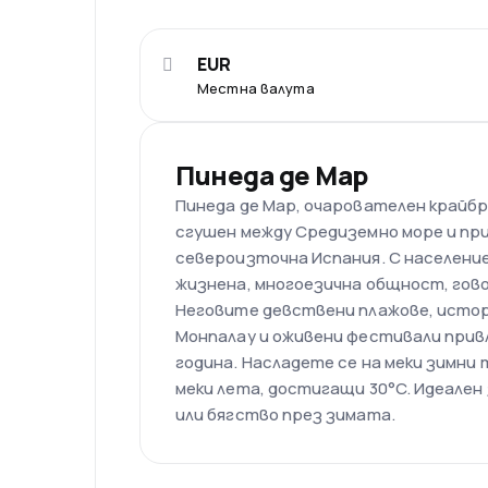
EUR
Местна валута
Пинеда де Мар
Пинеда де Мар, очарователен крайбр
сгушен между Средиземно море и пр
североизточна Испания. С население
жизнена, многоезична общност, гово
Неговите девствени плажове, истор
Монпалау и оживени фестивали при
година. Насладете се на меки зимни
меки лета, достигащи 30°C. Идеален 
или бягство през зимата.