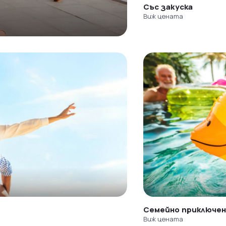
Със закуска
Виж цената
Семейно приключе
Виж цената