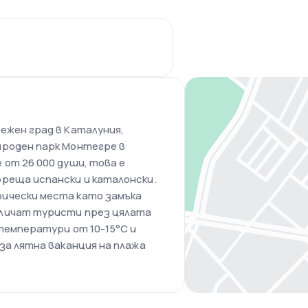
ежен град в Каталуния,
ироден парк Монтегре в
 от 26 000 души, това е
реща испански и каталонски.
ически места като замъка
вличат туристи през цялата
 температури от 10-15°C и
за лятна ваканция на плажа