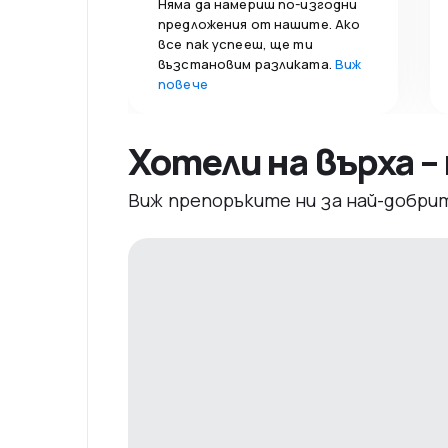
Няма да намериш по-изгодни
предложения от нашите. Ако
все пак успееш, ще ти
възстановим разликата.
Виж
повече
Хотели на върха 
Виж препоръките ни за най-добри