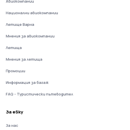
Авиокомпании
Национални авиокомпании
Летище Варна
Мнения за авиокомпании
Летища
Мнения за летища
Промоции
Информация за багаж
FAQ - Туристически пътеводител
За eSky
За нас