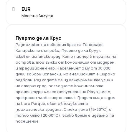
EUR
Местна валута
Пуерто де ла Крус
Разположен на северния бряг на Тенерифе,
Канарските острови, Пуерто де ла Круз е
оживен испански град. Като пионер в туризма на
острова, той гъмжи от комбинация от модерен
и традиционен чар. Населението му от 30 000
души говори испански, но английският е широко
разбран. Разходете се из калдъръмените улици
на стария град, погледнете колониалната
архитектура или се отпуснете на Playa Jardin,
прекрасен плаж с черен пясък. Градът също е дом
на Loro Parque, световноизвестна
зоологическа градина. С мека зима (15-20°C) и
топло лято (20-30°C), всяко време е идеално за
посещение.