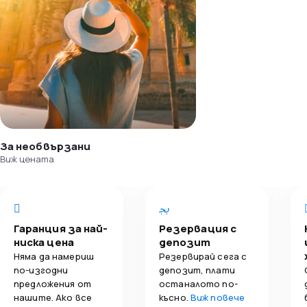
За необвързани
Виж цената
Гаранция за най-
Резервация с
ниска цена
депозит
Няма да намериш
Резервирай сега с
по-изгодни
депозит, плати
предложения от
останалото по-
нашите. Ако все
късно.
Виж повече