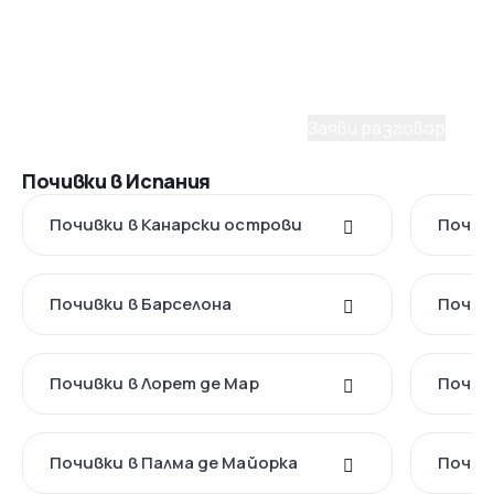
при избора на пакет?
С удоволствие ще ти помогнем да планираш
мечтаното пътуване. Заяви разговор с наш
консултант.
Заяви разговор
Почивки в Испания
Почивки в Канарски острови
Почив
Почивки в Барселона
Почив
Почивки в Лорет де Мар
Почив
Почивки в Палма де Майорка
Почив