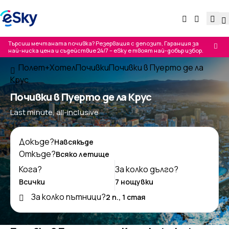
Търсиш мечтаната почивка? Резервация с депозит, Гаранция за
най-ниска цена и съдействие 24/7 – eSky е твоят най-добър избор.
Полет+Хотел
Почивки
Почивки в Пуерто де ла
Крус
Почивки в Пуерто де ла Крус
Last minute, all-inclusive
Докъде?
Откъде?
Кога?
За колко дълго?
За колко пътници?