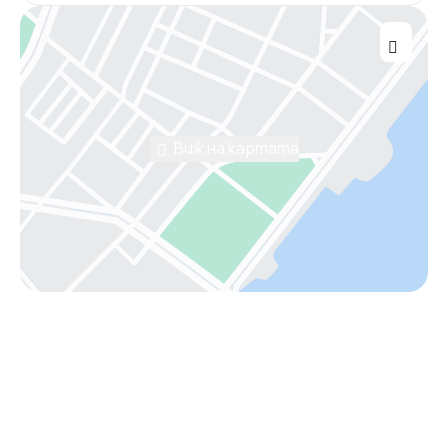
Виж на картата
Помощ от консултант
Имаш нужда от съдействие