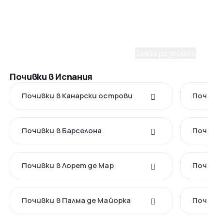
при избора на пакет?
С удоволствие ще ти помогнем да планираш
мечтаното пътуване. Заяви разговор с наш
консултант.
Заяви разговор
Почивки в Испания
Почивки в Канарски острови
Почив
Почивки в Барселона
Почив
Почивки в Лорет де Мар
Почив
Почивки в Палма де Майорка
Почив