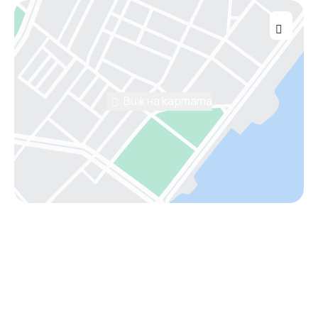
Виж на картата
Помощ от консултант
Имаш нужда от съдействие