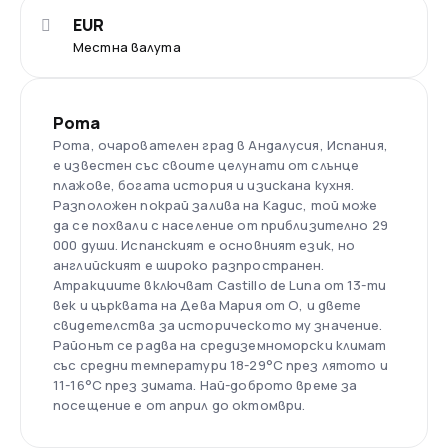
EUR
Местна валута
Рота
Рота, очарователен град в Андалусия, Испания,
е известен със своите целунати от слънце
плажове, богата история и изискана кухня.
Разположен покрай залива на Кадис, той може
да се похвали с население от приблизително 29
000 души. Испанският е основният език, но
английският е широко разпространен.
Атракциите включват Castillo de Luna от 13-ти
век и църквата на Дева Мария от О, и двете
свидетелства за историческото му значение.
Районът се радва на средиземноморски климат
със средни температури 18-29°C през лятото и
11-16°C през зимата. Най-доброто време за
посещение е от април до октомври.