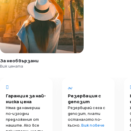
За необвързани
Виж цената
Гаранция за най-
Резервация с
ниска цена
депозит
Няма да намериш
Резервирай сега с
по-изгодни
депозит, плати
предложения от
останалото по-
нашите. Ако все
късно.
Виж повече
пак успееш, ще ти