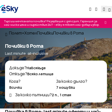
Търсиш мечтаната почивка? Резервация с депозит, Гаранция за
най-ниска цена и съдействие 24/7 – eSky е твоят най-добър избор.
Полет+Хотел
Почивки
Почивки в Рота
Почивки в Рота
Last minute, all-inclusive
Докъде?
Откъде?
Кога?
За колко дълго?
За колко пътници?
Почивка в Рота: last minute оферти и най-