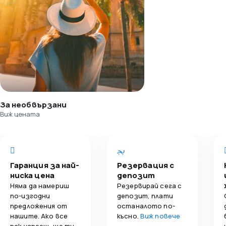
За необвързани
Виж цената
Гаранция за най-
Резервация с
ниска цена
депозит
Няма да намериш
Резервирай сега с
по-изгодни
депозит, плати
предложения от
останалото по-
нашите. Ако все
късно.
Виж повече
пак успееш, ще ти