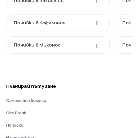
Почивки в Закинтос
Почив
Почивки в Кефалония
Почив
Почивки в Миконос
Почив
Планирай пътуване
Самолетни билети
City Break
Почивки
Настаняване