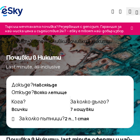
Търсиш мечтаната почивка? Резервация с депозит, Гаранция за
най-ниска цена и съдействие 24/7 – eSky е твоят най-добър избор.
Полет+Хотел
Почивки
Почивки в Никити
Почивки в Никити
Last minute, all-inclusive
Докъде?
Откъде?
Кога?
За колко дълго?
За колко пътници?
Почивка в Никити: last minute оферти и най-