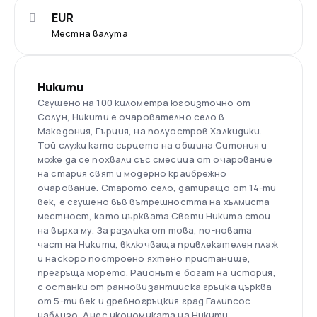
EUR
Местна валута
Никити
Сгушено на 100 километра югоизточно от
Солун, Никити е очарователно село в
Македония, Гърция, на полуостров Халкидики.
Той служи като сърцето на община Ситония и
може да се похвали със смесица от очарование
на стария свят и модерно крайбрежно
очарование. Старото село, датиращо от 14-ти
век, е сгушено във вътрешността на хълмиста
местност, като църквата Свети Никита стои
на върха му. За разлика от това, по-новата
част на Никити, включваща привлекателен плаж
и наскоро построено яхтено пристанище,
прегръща морето. Районът е богат на история,
с останки от ранновизантийска гръцка църква
от 5-ти век и древногръцкия град Галипсос
наблизо. Днес икономиката на Никити