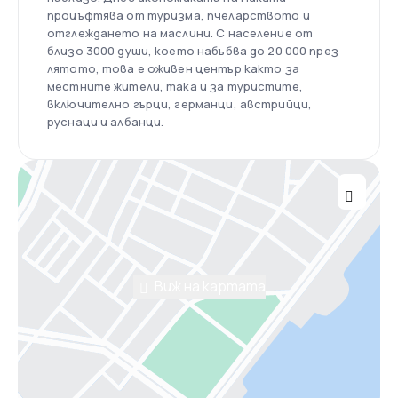
процъфтява от туризма, пчеларството и
отглеждането на маслини. С население от
близо 3000 души, което набъбва до 20 000 през
лятото, това е оживен център както за
местните жители, така и за туристите,
включително гърци, германци, австрийци,
руснаци и албанци.
Виж на картата