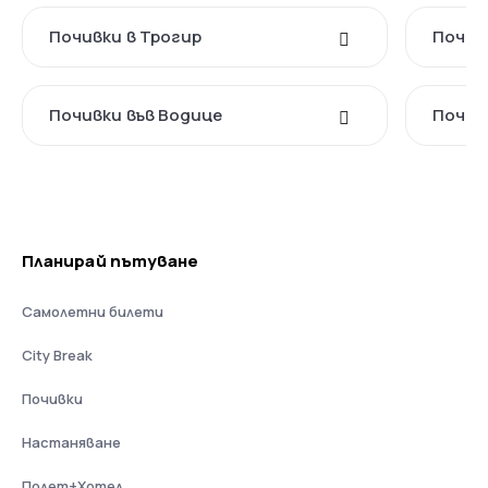
Почивки в Трогир
Почив
Почивки във Водице
Почив
Планирай пътуване
Самолетни билети
City Break
Почивки
Настаняване
Полет+Хотел