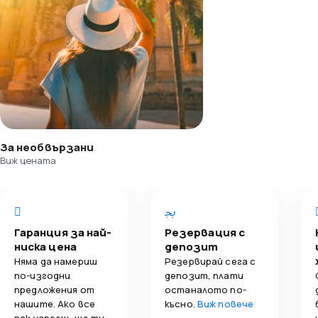
За необвързани
Виж цената
Гаранция за най-
Резервация с
ниска цена
депозит
Няма да намериш
Резервирай сега с
по-изгодни
депозит, плати
предложения от
останалото по-
нашите. Ако все
късно.
Виж повече
пак успееш, ще ти