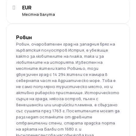
EUR
Местна валута
Ровин
Ровин, очарователен град на западния бряг на
хърватския полуостров Истрия, е убежище
както за любителите на плажа, така и за
любителите на историята. Известен на
местните жители като Ровиньо, този
двуезичен град с 14 294 жители се намира в
северната част на Адриатическо море. Това е
не само популярно туристическо място, но и
активно рибарско пристанище. Историческото
сърце на града, някога остров, пълен с
венециански или илирийски племена, е свързано
със сушата през 1763 г. Посетителите могат да
разгледат останките от древните
отбранителни стени, старата градска порта
на арката на Балби от 1680 г. и
късноренесансова часовникова кула .