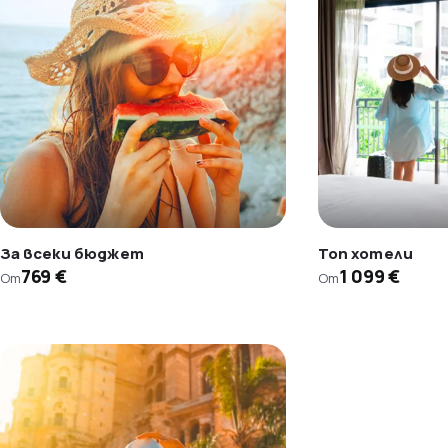
За всеки бюджет
Топ хотели
769 €
1 099 €
От
От