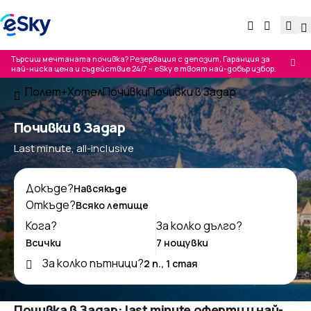
Търсиш мечтаната почивка? Резервация с депозит, Гаранция за
най-ниска цена и съдействие 24/7 – eSky е твоят най-добър избор.
Полет+Хотел
Почивки
Почивки в Задар
Почивки в Задар
Last minute, all-inclusive
Докъде?
Откъде?
Кога?
За колко дълго?
За колко пътници?
Почивка в Задар: last minute оферти и най-