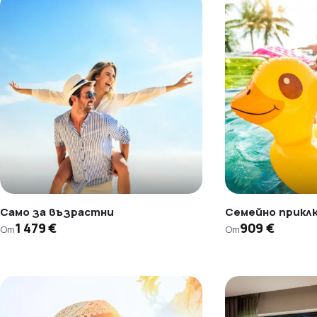
Само за възрастни
Семейно прикл
1 479 €
909 €
От
От