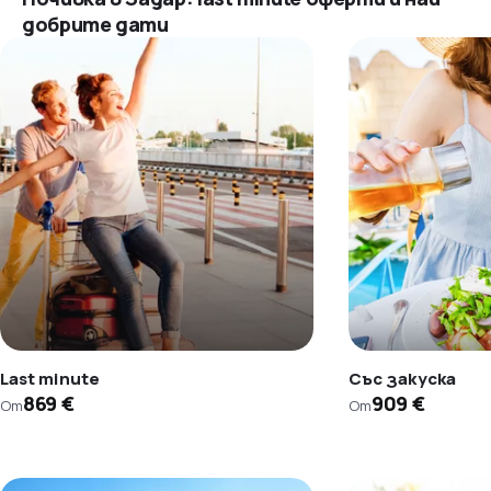
добрите дати
Last minute
Със закуска
869 €
909 €
От
От