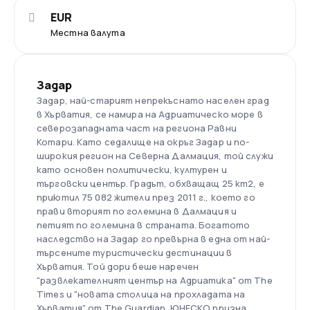
EUR
Местна валута
Задар
Задар, най-старият непрекъснато населен град
в Хърватия, се намира на Адриатическо море в
северозападната част на региона Равни
Котари. Като седалище на окръг Задар и по-
широкия регион на Северна Далмация, той служи
като основен политически, културен и
търговски център. Градът, обхващащ 25 km2, е
приютил 75 082 жители през 2011 г., което го
прави вторият по големина в Далмация и
петият по големина в страната. Богатото
наследство на Задар го превърна в една от най-
търсените туристически дестинации в
Хърватия. Той дори беше наречен
"развлекателният център на Адриатика" от The
Times и "новата столица на прохладата на
Хърватия" от The Guardian. ЮНЕСКО призна