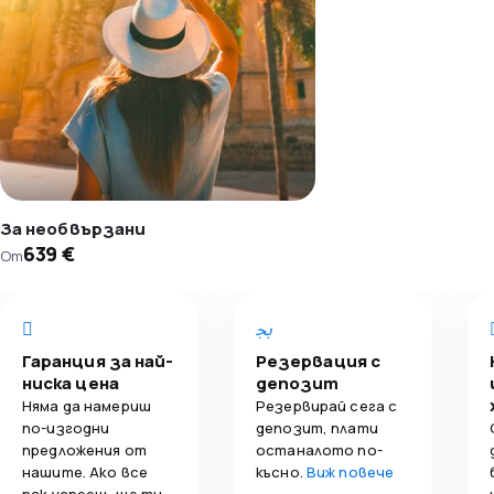
За необвързани
639 €
От
Гаранция за най-
Резервация с
ниска цена
депозит
Няма да намериш
Резервирай сега с
по-изгодни
депозит, плати
предложения от
останалото по-
нашите. Ако все
късно.
Виж повече
пак успееш, ще ти