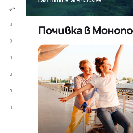
All-
inclusive
City
Почивка в Монопо
Break
Настаняване
Оферти
Завърши
пътуването
Съвети и
вдъхновение
Обслужване
на клиенти