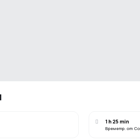
я
1 h 25 min
Времетр. от С