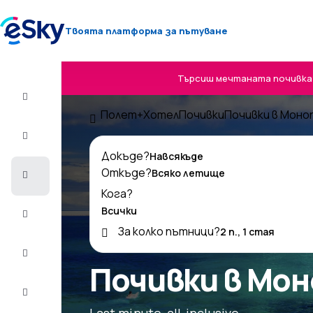
Твоята платформа за пътуване
Търсиш мечтаната почивка? 
Полет+Хотел
Полет+Хотел
Почивки
Почивки в Моно
Самолетни
билети
Докъде?
Откъде?
Почивки
Кога?
Лято
2026
За колко пътници?
Зима
2026/27
Почивки в Мо
Last
minute
Last minute, all-inclusive