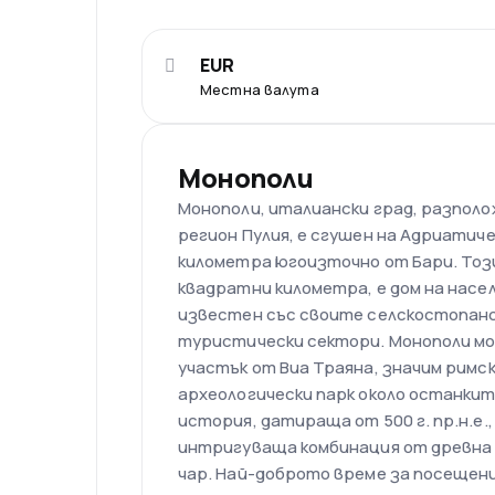
EUR
Местна валута
Монополи
Монополи, италиански град, разполо
регион Пулия, е сгушен на Адриатичес
километра югоизточно от Бари. Тоз
квадратни километра, е дом на насел
известен със своите селскостопанс
туристически сектори. Монополи мож
участък от Виа Траяна, значим римск
археологически парк около останките
история, датираща от 500 г. пр.н.е.
интригуваща комбинация от древна
чар. Най-доброто време за посещени