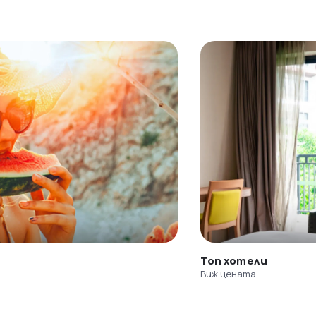
Топ хотели
Виж цената