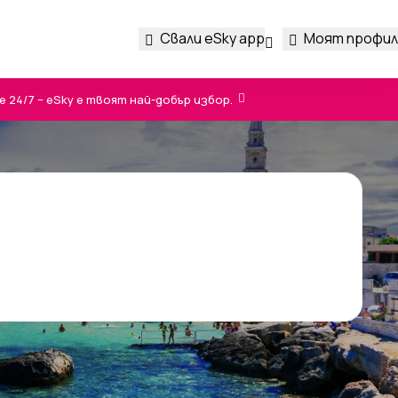
Свали eSky app
Моят профил
24/7 – eSky е твоят най-добър избор.