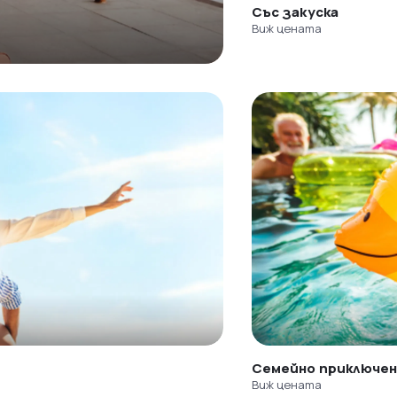
Със закуска
Виж цената
Семейно приключе
Виж цената