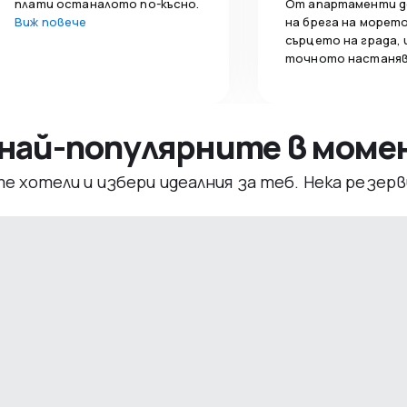
плати останалото по-късно.
От апартаменти д
Виж повече
на брега на морето
сърцето на града,
точното настаняв
– най-популярните в мом
те хотели и избери идеалния за теб. Нека резе