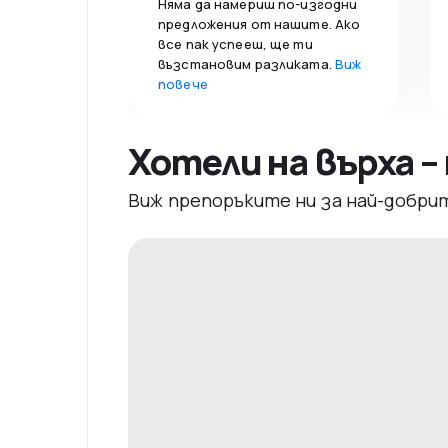
Няма да намериш по-изгодни
предложения от нашите. Ако
все пак успееш, ще ти
възстановим разликата.
Виж
повече
Хотели на върха 
Виж препоръките ни за най-добри