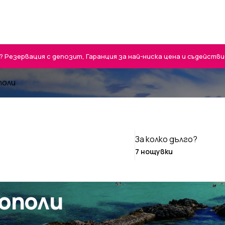
Резервация с депозит, Гаранция за най-ниска цена и съдействие 
поли
За колко дълго?
нополи