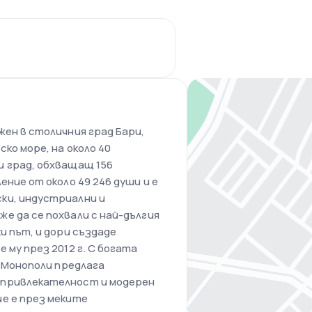
жен в столичния град Бари,
ко море, на около 40
и град, обхващащ 156
ение от около 49 246 души и е
ки, индустриални и
е да се похвали с най-дългия
и път, и дори създаде
 му през 2012 г. С богата
, Монополи предлага
 привлекателност и модерен
е е през меките