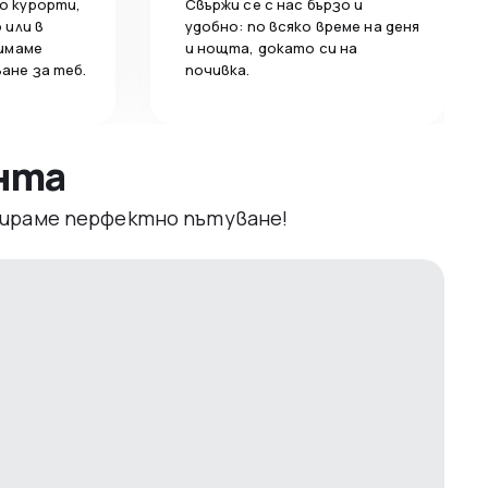
о курорти,
Свържи се с нас бързо и
 или в
удобно: по всяко време на деня
 имаме
и нощта, докато си на
ане за теб.
почивка.
ента
рвираме перфектно пътуване!