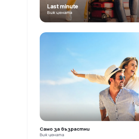
Last minute
Виж цената
Само за възрастни
Виж цената