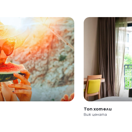
Топ хотели
Виж цената