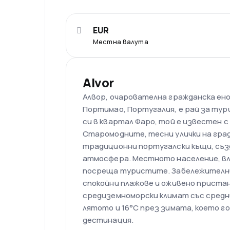
EUR
Местна валута
Alvor
Алвор, очарователна гражданска ено
Портимао, Португалия, е рай за ту
си в квартал Фаро, той е известен с
Старомодните, тесни улички на град
традиционни португалски къщи, съ
атмосфера. Местното население, в
посреща туристите. Забележителн
спокойни плажове и оживено приста
средиземноморски климат със сред
лятото и 16°C през зимата, което г
дестинация.