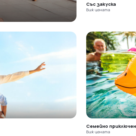
Със закуска
Виж цената
Семейно приключе
Виж цената