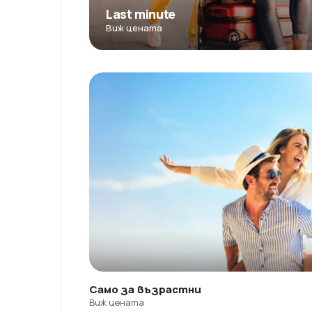
Last minute
Виж цената
Само за възрастни
Виж цената