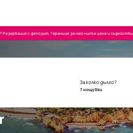
Резервация с депозит, Гаранция за най-ниска цена и съдействие 
За колко дълго?
r