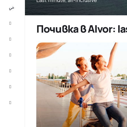
All-
inclusive
City
Почивка в Alvor: 
Break
Настаняване
Оферти
Завърши
пътуването
Съвети и
вдъхновение
Обслужване
на клиенти