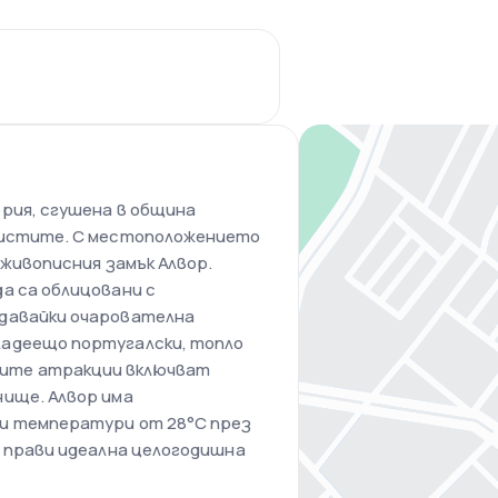
рия, сгушена в община
ристите. С местоположението
 живописния замък Алвор.
а са облицовани с
здавайки очарователна
ладеещо португалски, топло
ите атракции включват
нище. Алвор има
ни температури от 28°C през
о прави идеална целогодишна