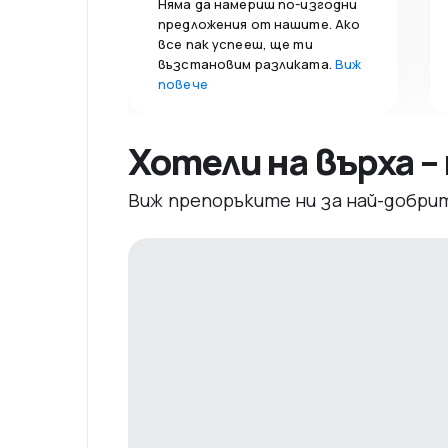
Няма да намериш по-изгодни
предложения от нашите. Ако
все пак успееш, ще ти
възстановим разликата.
Виж
повече
Хотели на върха 
Виж препоръките ни за най-добри