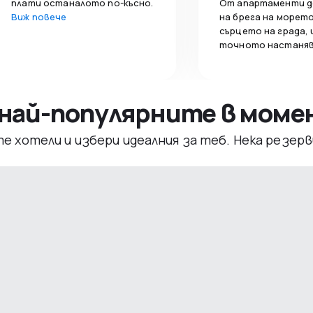
плати останалото по-късно.
От апартаменти д
Виж повече
на брега на морето
сърцето на града,
точното настаняв
– най-популярните в мом
те хотели и избери идеалния за теб. Нека резе