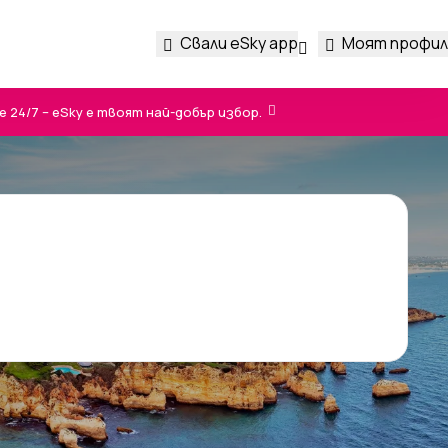
Свали eSky app
Моят профил
24/7 – eSky е твоят най-добър избор.