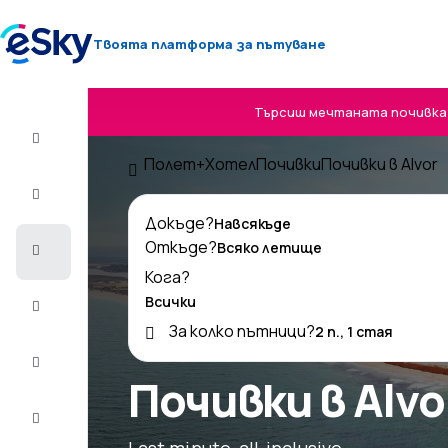
Твоята платформа за пътуване
Търсиш мечтаната почивка? 
Полет+Хотел
Полет+Хотел
Почивки
Почивки в Alvor
Самолетни
билети
Докъде?
Откъде?
Почивки
Кога?
Лято
2026
За колко пътници?
Зима
2026/27
Почивки в Alvo
Last
minute
Last minute, all-inclusive