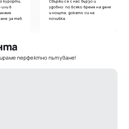
о курорти,
Свържи се с нас бързо и
 или в
удобно: по всяко време на деня
 имаме
и нощта, докато си на
ане за теб.
почивка.
ента
рвираме перфектно пътуване!