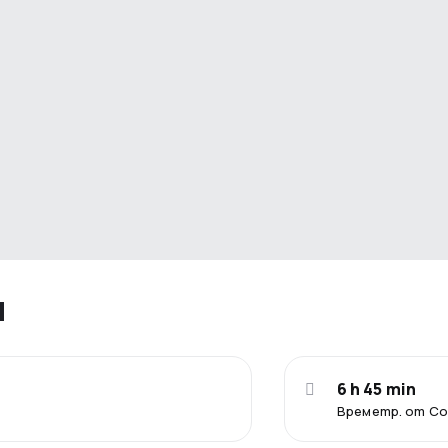
я
6 h 45 min
Времетр. от С