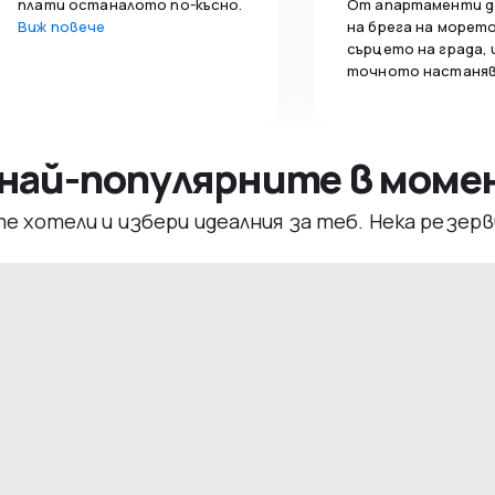
плати останалото по-късно.
От апартаменти д
Виж повече
на брега на морето
сърцето на града,
точното настаняв
– най-популярните в мом
те хотели и избери идеалния за теб. Нека резе