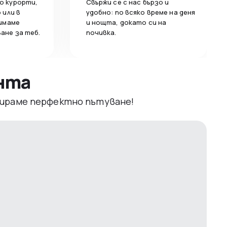
о курорти,
Свържи се с нас бързо и
 или в
удобно: по всяко време на деня
 имаме
и нощта, докато си на
ане за теб.
почивка.
ента
рвираме перфектно пътуване!