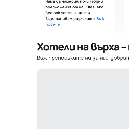
Няма да намериш по-изгодни
предложения от нашите. Ако
все пак успееш, ще ти
възстановим разликата.
Виж
повече
Хотели на върха 
Виж препоръките ни за най-добри