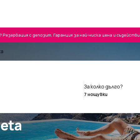
Резервация с депозит, Гаранция за най-ниска цена и съдействие 
ta
За колко дълго?
heta