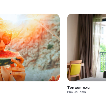
Топ хотели
Виж цената