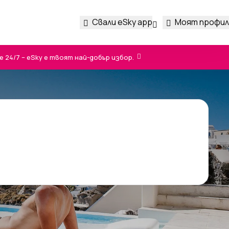
Свали eSky app
Моят профил
24/7 – eSky е твоят най-добър избор.