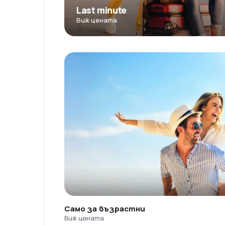
Last minute
Виж цената
Само за възрастни
Виж цената