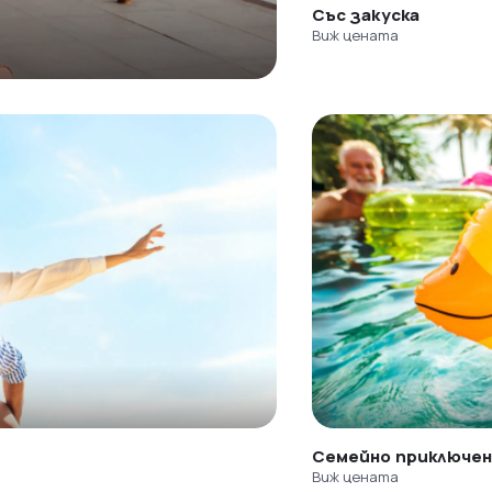
Със закуска
Виж цената
Семейно приключе
Виж цената