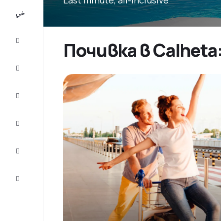
All-
inclusive
City
Почивка в Calheta
Break
Настаняване
Оферти
Завърши
пътуването
Съвети и
вдъхновение
Обслужване
на клиенти