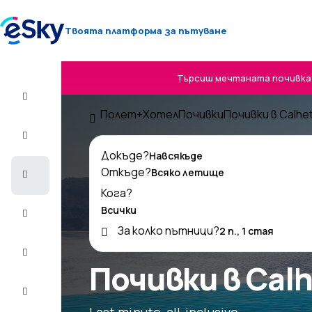
Твоята платформа за пътуване
Търсиш мечтаната почивка? 
Полет+Хотел
Полет+Хотел
Почивки
Почивки в Calhe
Самолетни
билети
Докъде?
Откъде?
Почивки
Кога?
Лято
2026
За колко пътници?
Зима
2026/27
Почивки в Cal
Last
minute
Last minute, all-inclusive