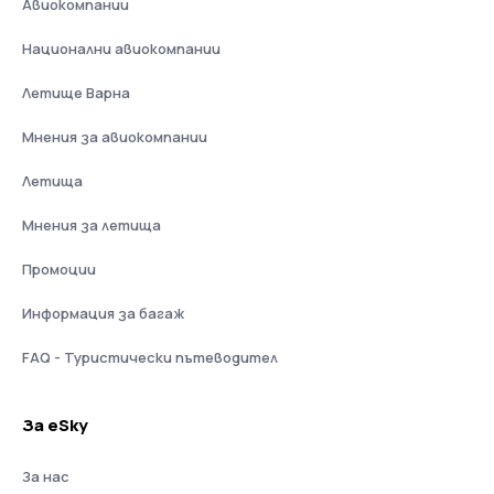
Авиокомпании
Национални авиокомпании
Летище Варна
Мнения за авиокомпании
Летища
Мнения за летища
Промоции
Информация за багаж
FAQ - Туристически пътеводител
За eSky
За нас