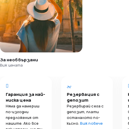
За необвързани
Виж цената
Гаранция за най-
Резервация с
ниска цена
депозит
Няма да намериш
Резервирай сега с
по-изгодни
депозит, плати
предложения от
останалото по-
нашите. Ако все
късно.
Виж повече
пак успееш, ще ти