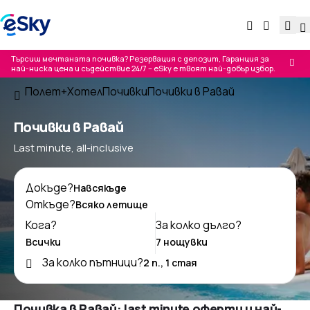
Търсиш мечтаната почивка? Резервация с депозит, Гаранция за
най-ниска цена и съдействие 24/7 – eSky е твоят най-добър избор.
Полет+Хотел
Почивки
Почивки в Равай
Почивки в Равай
Last minute, all-inclusive
Докъде?
Откъде?
Кога?
За колко дълго?
За колко пътници?
Почивка в Равай: last minute оферти и най-