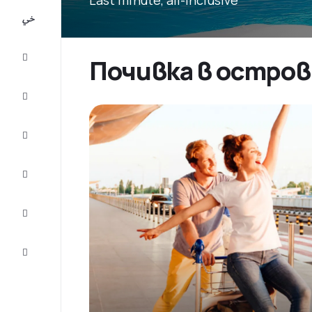
All-
inclusive
City
Почивка в остров 
Break
Настаняване
Оферти
Завърши
пътуването
Съвети и
вдъхновение
Обслужване
на клиенти