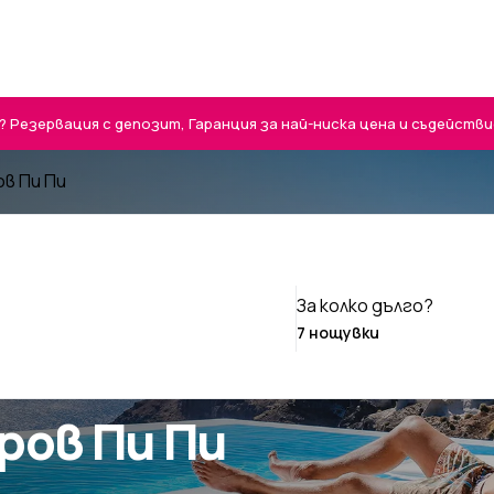
Резервация с депозит, Гаранция за най-ниска цена и съдействие 
ов Пи Пи
За колко дълго?
ров Пи Пи