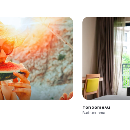
Топ хотели
Виж цената