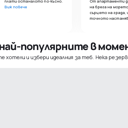
плати останалото по-късно.
От апартаменти д
Виж повече
на брега на морето
сърцето на града,
точното настаняв
– най-популярните в мом
те хотели и избери идеалния за теб. Нека резе