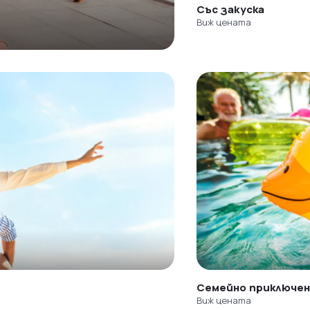
Със закуска
Виж цената
Семейно приключе
Виж цената