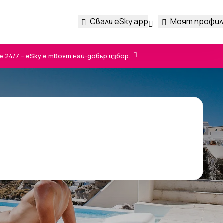
Свали eSky app
Моят профил
24/7 – eSky е твоят най-добър избор.