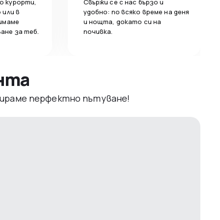
о курорти,
Свържи се с нас бързо и
 или в
удобно: по всяко време на деня
 имаме
и нощта, докато си на
ане за теб.
почивка.
ента
рвираме перфектно пътуване!