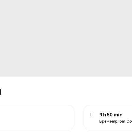
я
9 h 50 min
Времетр. от С