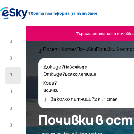
Твоята платформа за пътуване
Търсиш мечтаната почивка? 
Полет+Хотел
Полет+Хотел
Почивки
Почивки в остр
Самолетни
билети
Докъде?
Откъде?
Почивки
Кога?
Лято
2026
За колко пътници?
Зима
2026/27
Почивки в ост
Last
minute
Last minute, all-inclusive