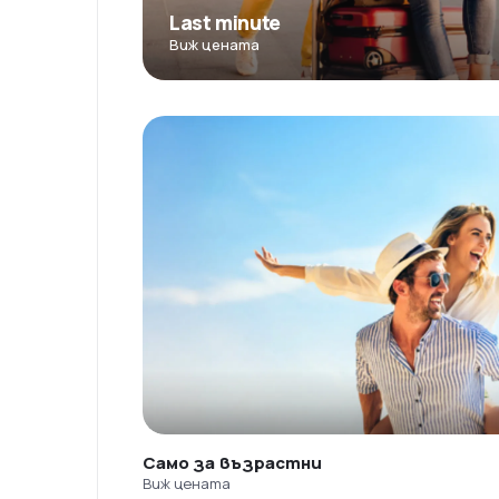
Last minute
Виж цената
Само за възрастни
Виж цената