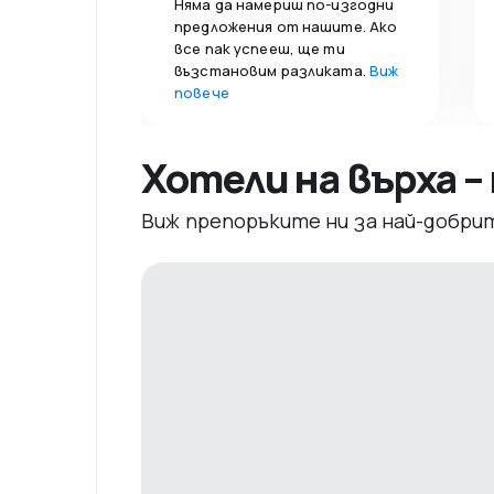
Няма да намериш по-изгодни
предложения от нашите. Ако
все пак успееш, ще ти
възстановим разликата.
Виж
повече
Хотели на върха 
Виж препоръките ни за най-добри