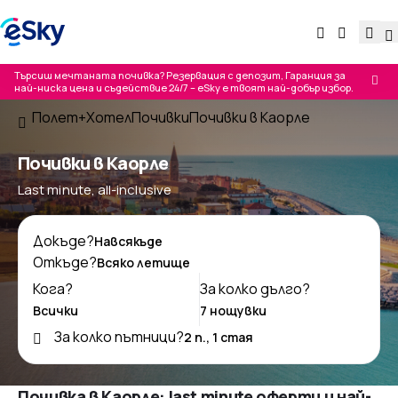
Търсиш мечтаната почивка? Резервация с депозит, Гаранция за
най-ниска цена и съдействие 24/7 – eSky е твоят най-добър избор.
Полет+Хотел
Почивки
Почивки в Каорле
Почивки в Каорле
Last minute, all-inclusive
Докъде?
Откъде?
Кога?
За колко дълго?
За колко пътници?
Почивка в Каорле: last minute оферти и най-