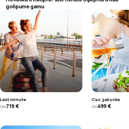
добрите дати
Last minute
Със закуска
719 €
499 €
От
От