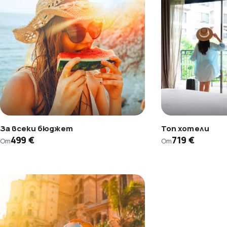
За всеки бюджет
Топ хотели
499 €
719 €
От
От