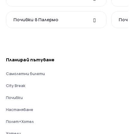
Почивки в Палермо
Почив
Планирай пътуване
Самолетни билети
City Break
Почивки
Настаняване
Полет+Хотел
Хотели