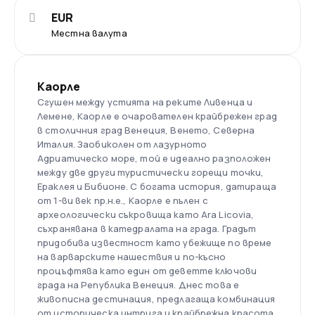
EUR
Местна валута
Каорле
Сгушен между устията на реките Ливенца и
Лемене, Каорле е очарователен крайбрежен град
в столичния град Венеция, Венето, Северна
Италия. Заобиколен от лазурното
Адриатическо море, той е идеално разположен
между две други туристически горещи точки,
Ераклея и Бибионе. С богата история, датираща
от 1-ви век пр.н.е., Каорле е пълен с
археологически съкровища като Ara Licovia,
съхранявана в катедралата на града. Градът
придобива известност като убежище по време
на варварските нашествия и по-късно
процъфтява като един от деветте ключови
града на Република Венеция. Днес това е
живописна дестинация, предлагаща комбинация
от историческа интрига и крайбрежна красота.