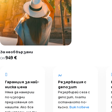
За необвързани
949 €
От
Гаранция за най-
Резервация с
ниска цена
депозит
Няма да намериш
Резервирай сега с
по-изгодни
депозит, плати
предложения от
останалото по-
нашите. Ако все
късно.
Виж повече
пак успееш, ще ти