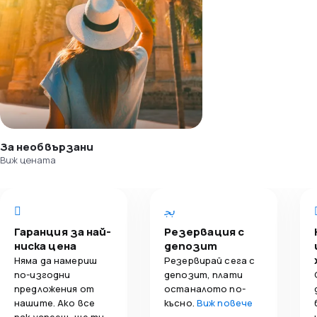
За необвързани
Виж цената
Гаранция за най-
Резервация с
ниска цена
депозит
Няма да намериш
Резервирай сега с
по-изгодни
депозит, плати
предложения от
останалото по-
нашите. Ако все
късно.
Виж повече
пак успееш, ще ти