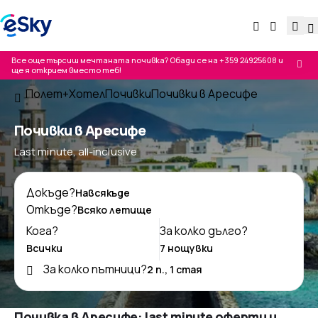
Все още търсиш мечтаната почивка? Обади се на
+359 24925608
и
ще я открием вместо теб!
Полет+Хотел
Почивки
Почивки в Аресифе
Почивки в Аресифе
Last minute, all-inclusive
Докъде?
Откъде?
Кога?
За колко дълго?
За колко пътници?
Почивка в Аресифе: last minute оферти и