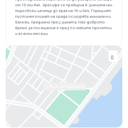
от 15-ти век, Аресифе се превърна в значителен
търговски център до края на 16-и век. Горещият
пустинен климат на града осигурява минимални
валежи, предимно през зимата. Най-доброто
време за посещение е през по-меките пролетни
и есенни месеци.
Виж на картата