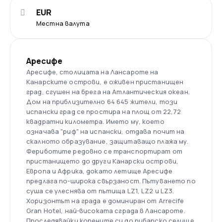
EUR
Местна валута
Аресифе
Аресифе, столицата на Лансароте на
Канарските острови, е оживен пристанищен
град, сгушен на брега на Атлантическия океан.
Дом на приблизително 64 645 жители, този
испански град се простира на площ от 22,72
квадратни километра. Името му, което
означава "риф" на испански, отдава почит на
скалното образувание, защитаващо плажа му.
Фериботите редовно се транспортират от
пристанището до други Канарски острови,
Европа и Африка, докато летище Аресифе
предлага по-широка свързаност. Пътуването по
суша се улеснява от пътища LZ1, LZ2 и LZ3.
Хоризонтът на града е доминиран от Arrecife
Gran Hotel, най-високата сграда в Лансароте.
Проследявайки корените си до рибарско селище