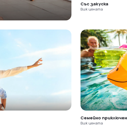
Със закуска
Виж цената
Семейно приключе
Виж цената