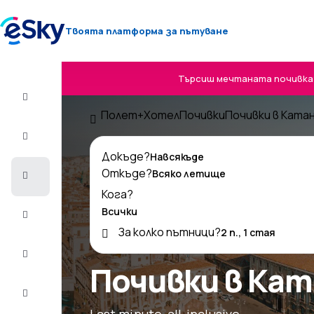
Твоята платформа за пътуване
Търсиш мечтаната почивка? 
Полет+Хотел
Полет+Хотел
Почивки
Почивки в Ката
Самолетни
билети
Докъде?
Откъде?
Почивки
Кога?
Лято
2026
За колко пътници?
Зима
2026/27
Почивки в Ка
Last
minute
Last minute, all-inclusive