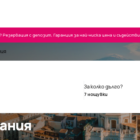
Резервация с депозит, Гаранция за най-ниска цена и съдействие 
ния
За колко дълго?
тания