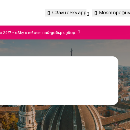
Свали eSky app
Моят профил
24/7 – eSky е твоят най-добър избор.