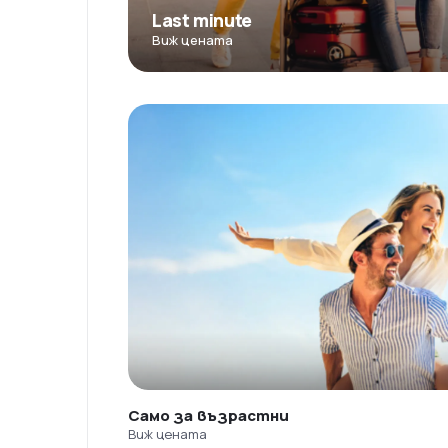
Last minute
Виж цената
Само за възрастни
Виж цената