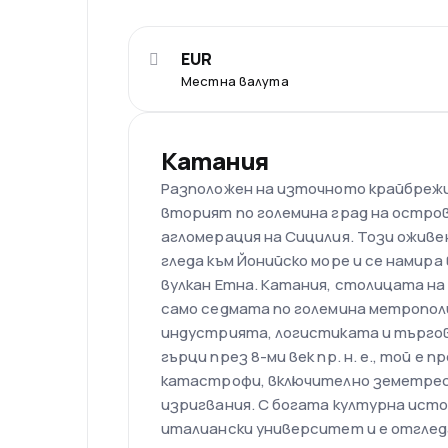
EUR
Местна валута
Катания
Разположен на източното крайбрежи
вторият по големина град на остро
агломерация на Сицилия. Този оживен 
гледа към Йонийско море и се намира
вулкан Етна. Катания, столицата на 
само седмата по големина метрополи
индустрията, логистиката и търгов
гърци през 8-ми век пр. н. е., той е
катастрофи, включително земетрес
изригвания. С богата културна исто
италиански университет и е отглед