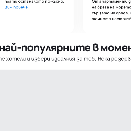
плати останалото по-късно.
От апартаменти д
Виж повече
на брега на морето
сърцето на града,
точното настаняв
– най-популярните в мом
те хотели и избери идеалния за теб. Нека резе