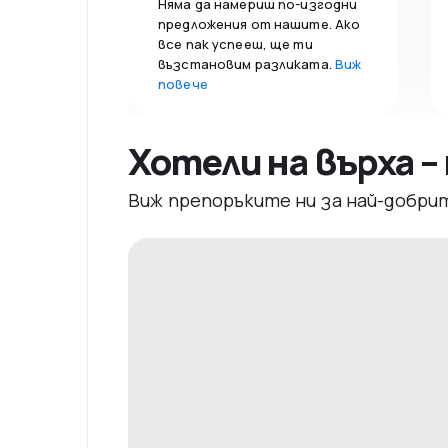
Няма да намериш по-изгодни
предложения от нашите. Ако
все пак успееш, ще ти
възстановим разликата.
Виж
повече
Хотели на върха 
Виж препоръките ни за най-добри