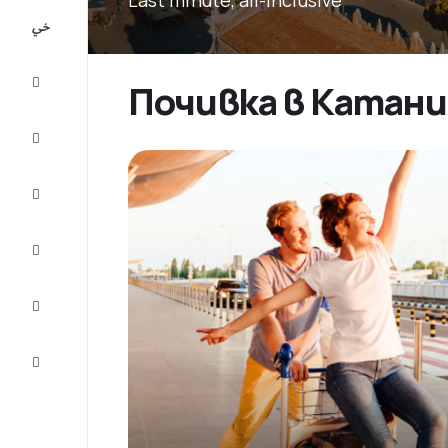
All-
inclusive
City
Почивка в Катани
Break
Настаняване
Оферти
Завърши
пътуването
Съвети и
вдъхновение
Обслужване
на клиенти