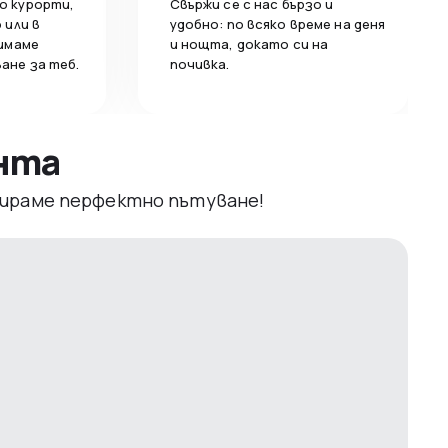
о курорти,
Свържи се с нас бързо и
 или в
удобно: по всяко време на деня
 имаме
и нощта, докато си на
ане за теб.
почивка.
ента
рвираме перфектно пътуване!