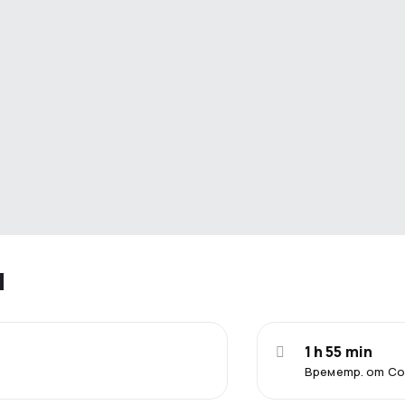
я
1 h 55 min
Времетр. от С