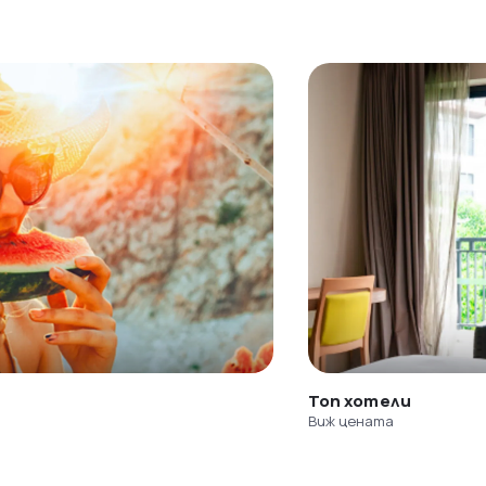
Топ хотели
Виж цената