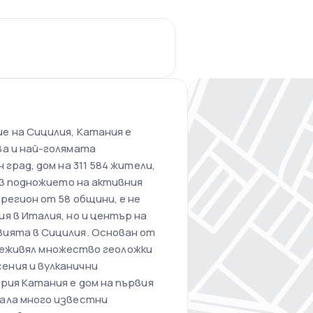
е на Сицилия, Катания е
ва и най-голямата
град, дом на 311 584 жители,
 в подножието на активния
регион от 58 общини, е не
я в Италия, но и център на
ията в Сицилия. Основан от
 преживял множество геоложки
ения и вулканични
рия Катания е дом на първия
ала много известни