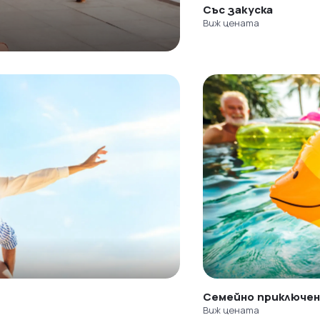
Със закуска
Виж цената
Семейно приключе
Виж цената