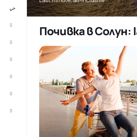
All-
inclusive
City
Почивка в Солун: 
Break
Настаняване
Оферти
Завърши
пътуването
Съвети и
вдъхновение
Обслужване
на клиенти