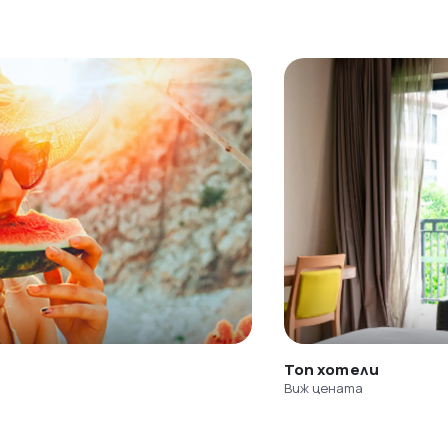
Топ хотели
Виж цената