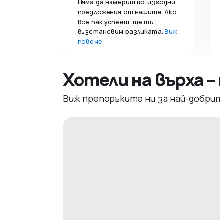
Няма да намериш по-изгодни
предложения от нашите. Ако
все пак успееш, ще ти
възстановим разликата.
Виж
повече
Хотели на върха 
Виж препоръките ни за най-добри