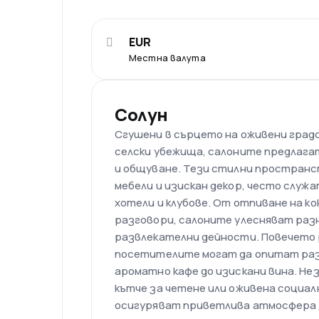
EUR
Местна валута
Солун
Сгушени в сърцето на оживени град
селски убежища, салоните предлагат
и общуване. Тези стилни пространс
мебели и изискан декор, често служ
хотели и клубове. От отпиване на к
разговори, салоните улесняват раз
развлекателни дейности. Повечето 
посетителите могат да опитат раз
ароматно кафе до изискани вина. Н
кътче за четене или оживена социал
осигуряват приветлива атмосфера 