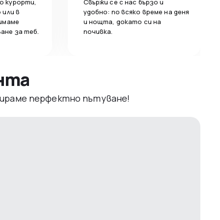
о курорти,
Свържи се с нас бързо и
 или в
удобно: по всяко време на деня
 имаме
и нощта, докато си на
ане за теб.
почивка.
ента
рвираме перфектно пътуване!