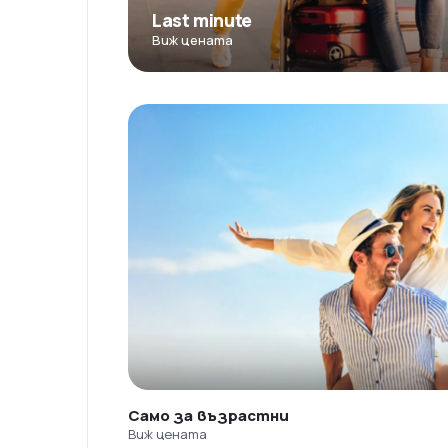
Last minute
Виж цената
Само за възрастни
Виж цената