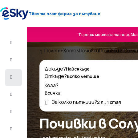
Твоята платформа за пътуване
Търсиш мечтаната почивка? 
Полет+Хотел
Полет+Хотел
Почивки
Почивки в Солун
Самолетни
билети
Докъде?
Откъде?
Почивки
Кога?
Лято
2026
За колко пътници?
Зима
2026/27
Почивки в Сол
Last
minute
Last minute, all-inclusive