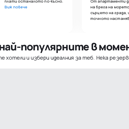
плати останалото по-късно.
От апартаменти д
Виж повече
на брега на морето
сърцето на града,
точното настаняв
– най-популярните в мом
те хотели и избери идеалния за теб. Нека резе