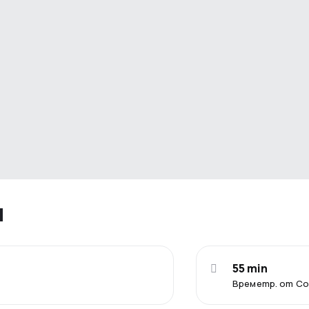
я
55 min
Времетр. от С