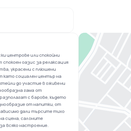
ски центрове или спокойни
 спокоен оазис за релаксация
тва, украсени с плюшени
ат като социален център на
октейли до участие в оживени
нообразна гама от
разполагат с барове, където
нообразие от напитки, от
езависимо дали търсите тихо
на сцена, салоните
за всяко настроение.