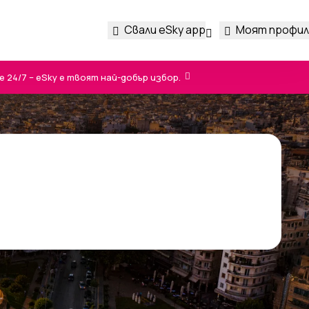
Свали eSky app
Моят профил
24/7 – eSky е твоят най-добър избор.