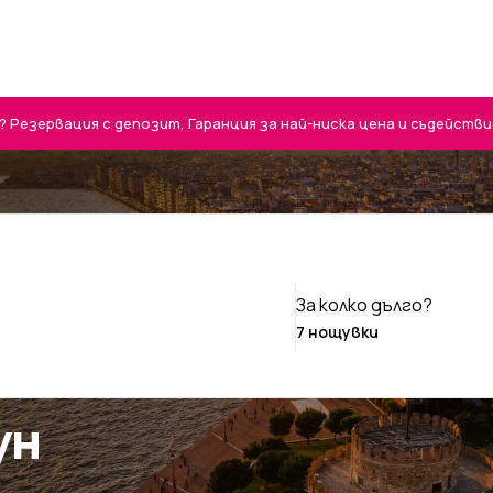
Резервация с депозит, Гаранция за най-ниска цена и съдействие 
За колко дълго?
ун