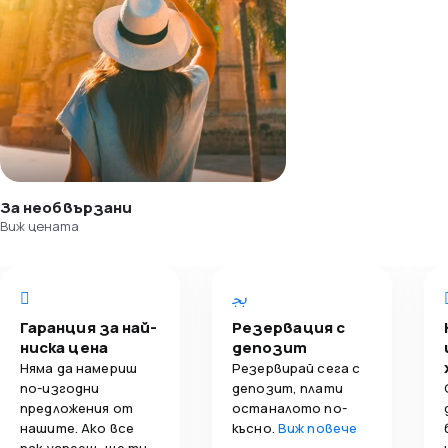
За необвързани
Виж цената
Гаранция за най-
Резервация с
ниска цена
депозит
Няма да намериш
Резервирай сега с
по-изгодни
депозит, плати
предложения от
останалото по-
нашите. Ако все
късно.
Виж повече
пак успееш, ще ти