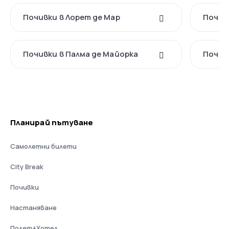
Почивки в Лорет де Мар
Почив
Почивки в Палма де Майорка
Почив
Планирай пътуване
Самолетни билети
City Break
Почивки
Настаняване
Полет+Хотел