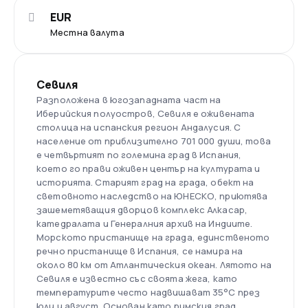
EUR
Местна валута
Севиля
Разположена в югозападната част на
Иберийския полуостров, Севиля е оживената
столица на испанския регион Андалусия. С
население от приблизително 701 000 души, това
е четвъртият по големина град в Испания,
което го прави оживен център на културата и
историята. Старият град на града, обект на
световното наследство на ЮНЕСКО, приютява
зашеметяващия дворцов комплекс Алкасар,
катедралата и Генералния архив на Индиите.
Морското пристанище на града, единственото
речно пристанище в Испания, се намира на
около 80 км от Атлантическия океан. Лятото на
Севиля е известно със своята жега, като
температурите често надвишават 35°C през
юли и август. Основан като римския град