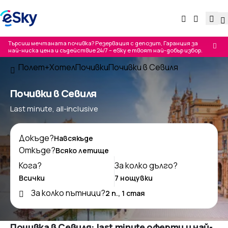
Търсиш мечтаната почивка? Резервация с депозит, Гаранция за
най-ниска цена и съдействие 24/7 – eSky е твоят най-добър избор.
Полет+Хотел
Почивки
Почивки в Севиля
Почивки в Севиля
Last minute, all-inclusive
Докъде?
Откъде?
Кога?
За колко дълго?
За колко пътници?
Почивка в Севиля: last minute оферти и най-