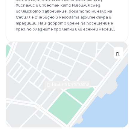
Хиспалис и известен като Ишбилия след
ислямското завоевание, богатото минало на
Севиля е очевидно в неговата архитектура и
традиции. Най-доброто време за посещение е
през по-хладните пролетни или есенни месеци.
Виж на картата