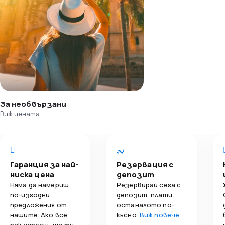
За необвързани
Виж цената
Гаранция за най-
Резервация с
ниска цена
депозит
Няма да намериш
Резервирай сега с
по-изгодни
депозит, плати
предложения от
останалото по-
нашите. Ако все
късно.
Виж повече
пак успееш, ще ти