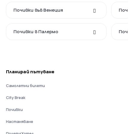
Почивки във Венеция
Почив
Почивки в Палермо
Почив
Планирай пътуване
Самолетни билети
City Break
Почивки
Настаняване
Полет+Хотел