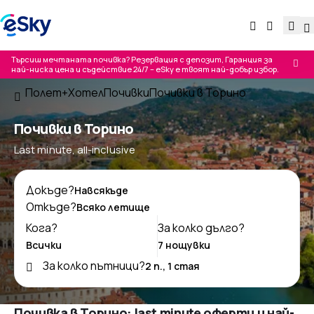
Търсиш мечтаната почивка? Резервация с депозит, Гаранция за
най-ниска цена и съдействие 24/7 – eSky е твоят най-добър избор.
Полет+Хотел
Почивки
Почивки в Торино
Почивки в Торино
Last minute, all-inclusive
Докъде?
Откъде?
Кога?
За колко дълго?
За колко пътници?
Почивка в Торино: last minute оферти и най-