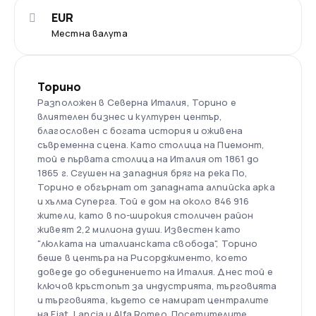
EUR
Местна валута
Торино
Разположен в Северна Италия, Торино е
влиятелен бизнес и културен център,
благословен с богата история и оживена
съвременна сцена. Като столица на Пиемонт,
той е първата столица на Италия от 1861 до
1865 г. Сгушен на западния бряг на река По,
Торино е обгърнат от западната алпийска арка
и хълма Суперга. Той е дом на около 846 916
жители, като в по-широкия столичен район
живеят 2,2 милиона души. Известен като
"люлката на италианската свобода", Торино
беше в центъра на Рисорджименто, което
доведе до обединението на Италия. Днес той е
ключов кръстопът за индустрията, търговията
и търговията, където се намират централите
на Fiat, Lancia и Alfa Romeo. Посетителите