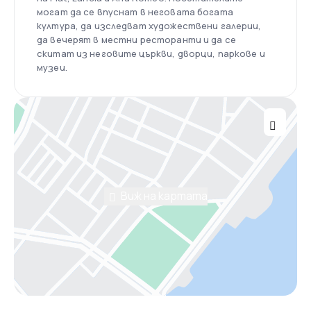
могат да се впуснат в неговата богата
култура, да изследват художествени галерии,
да вечерят в местни ресторанти и да се
скитат из неговите църкви, дворци, паркове и
музеи.
Виж на картата