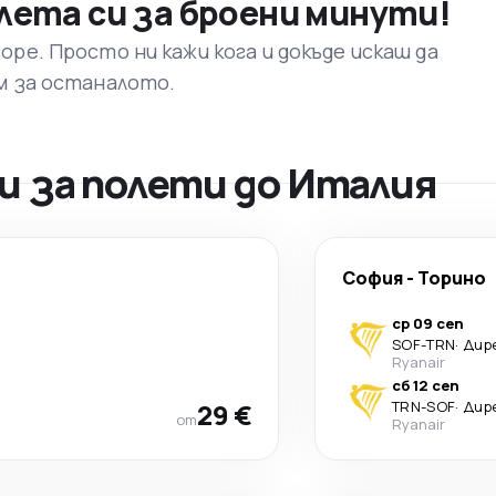
лета си за броени минути!
ре. Просто ни кажи кога и докъде искаш да
м за останалото.
 за полети до Италия
София
-
Торино
ср 09 сеп
SOF
-
TRN
·
Дир
Ryanair
сб 12 сеп
29 €
TRN
-
SOF
·
Дир
от
Ryanair