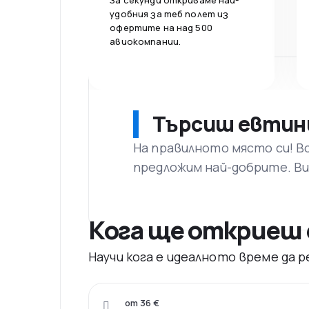
За секунди откриваме най-
удобния за теб полет из
офертите на над 500
авиокомпании.
Търсиш евтин
На правилното място си! В
предложим най-добрите. Ви
Кога ще откриеш 
Научи кога е идеалното време да
от 36 €