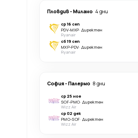
Пловдив
-
Милано
4 дни
ср 16 сеп
PDV
-
MXP
·
Директен
Ryanair
сб 19 сеп
MXP
-
PDV
·
Директен
Ryanair
София
-
Палермо
8 дни
ср 25 ное
SOF
-
PMO
·
Директен
Wizz Air
ср 02 дек
PMO
-
SOF
·
Директен
Wizz Air