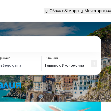
Свали eSky app
Моят профил
ръщане
Пътници
алия