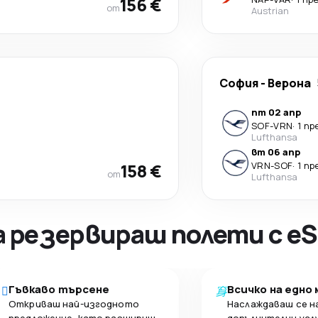
156 €
от
Austrian
София
-
Верона
пт 02 апр
SOF
-
VRN
·
1 п
Lufthansa
вт 06 апр
158 €
VRN
-
SOF
·
1 п
от
Lufthansa
а резервираш полети с eS
Гъвкаво търсене
Всичко на едно
Откриваш най-изгодното
Наслаждаваш се н