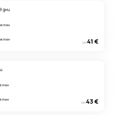
8 дни
ектен
ектен
41 €
от
ни
ектен
ектен
43 €
от