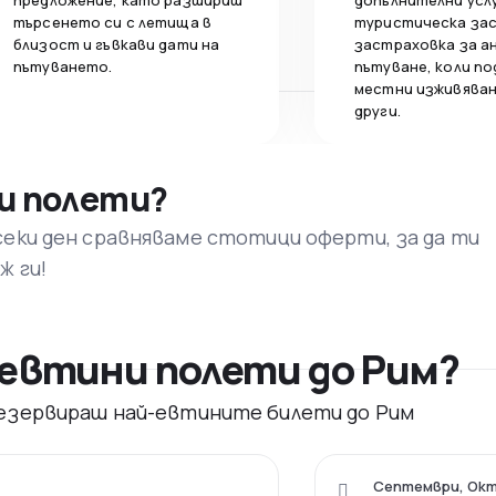
предложение, като разшириш
допълнителни усл
търсенето си с летища в
туристическа за
близост и гъвкави дати на
застраховка за а
пътуването.
пътуване, коли по
местни изживяван
други.
и полети?
секи ден сравняваме стотици оферти, за да ти
ж ги!
евтини полети до Рим?
 резервираш най-евтините билети до Рим
Септември, Ок