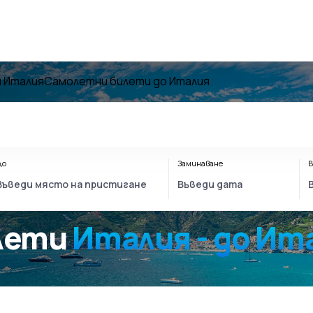
 Италия
Самолетни билети до Италия
До
Заминаване
В
олети
Италия - до Ит