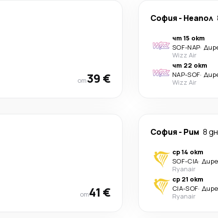
София
-
Неапол
чт 15 окт
SOF
-
NAP
·
Дир
Wizz Air
чт 22 окт
39 €
NAP
-
SOF
·
Дир
от
Wizz Air
София
-
Рим
8 д
ср 14 окт
SOF
-
CIA
·
Дир
Ryanair
ср 21 окт
41 €
CIA
-
SOF
·
Дир
от
Ryanair