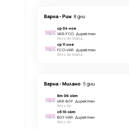
Варна
-
Рим
8 дни
ср 04 ное
VAR
-
FCO
·
Директен
Wizz Air Malta
ср 11 ное
FCO
-
VAR
·
Директен
Wizz Air Malta
Варна
-
Милано
5 дни
вт 06 окт
VAR
-
BGY
·
Директен
Wizz Air
сб 10 окт
BGY
-
VAR
·
Директен
Wizz Air