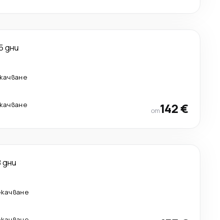
5 дни
екачване
екачване
142 €
от
8 дни
екачване
екачване