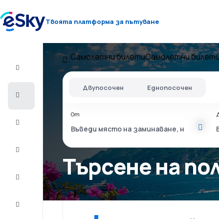
Твоята платформа за пътуване
Самолетни билети
Самолетни билети
Полет+Хотел
Двупосочен
Еднопосочен
Самолетни
билети
От
Почивки
Лято
2026
Търсене на п
Зима
2026/27
Last
minute