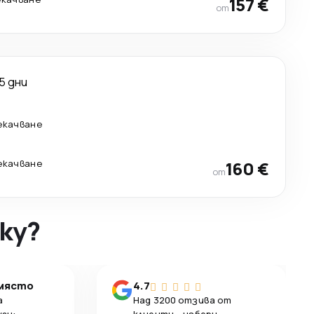
157 €
от
5 дни
рекачване
рекачване
160 €
от
ky?
 място
4.7
а
Над 3200 отзива от