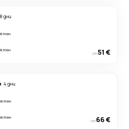
8 дни
ектен
ектен
51 €
от
я
4 дни
ектен
ектен
66 €
от