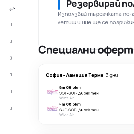
Резервирай по
All-
inclusive
Използвай търсачката по-го
летиш и ние ще се погрижи
City
Break
Настаняване
Специални оферти
Оферти
Завърши
София
-
Ламеция Терме
3 дни
пътуването
вт 06 окт
Съвети и
SOF
-
SUF
·
Директен
вдъхновение
Wizz Air
чт 08 окт
Обслужване
SUF
-
SOF
·
Директен
на клиенти
Wizz Air