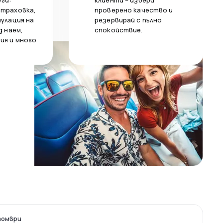
уги:
клиенти – избери
страховка,
проверено качество и
нулация на
резервирай с пълно
д наем,
спокойствие.
ия и много
томври