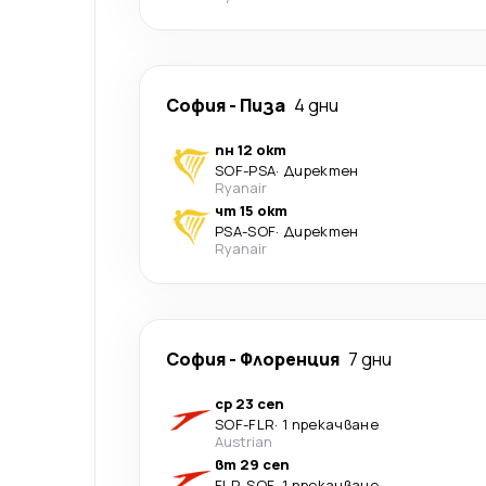
София
-
Пиза
4 дни
пн 12 окт
SOF
-
PSA
·
Директен
Ryanair
чт 15 окт
PSA
-
SOF
·
Директен
Ryanair
София
-
Флоренция
7 дни
ср 23 сеп
SOF
-
FLR
·
1 прекачване
Austrian
вт 29 сеп
FLR
-
SOF
·
1 прекачване