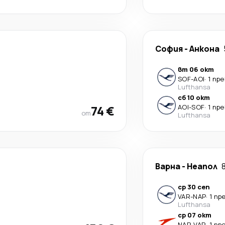
София
-
Анкона
вт 06 окт
SOF
-
AOI
·
1 пр
Lufthansa
сб 10 окт
74 €
AOI
-
SOF
·
1 пр
от
Lufthansa
Варна
-
Неапол
ср 30 сеп
VAR
-
NAP
·
1 пр
Lufthansa
ср 07 окт
NAP
-
VAR
·
1 пр