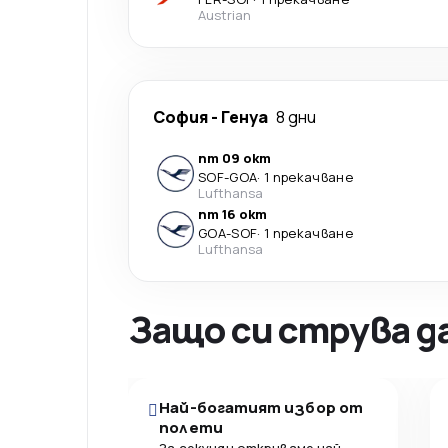
Austrian
София
-
Генуа
8 дни
пт 09 окт
SOF
-
GOA
·
1 прекачване
Lufthansa
пт 16 окт
GOA
-
SOF
·
1 прекачване
Lufthansa
Защо си струва д
Най-богатият избор от
полети