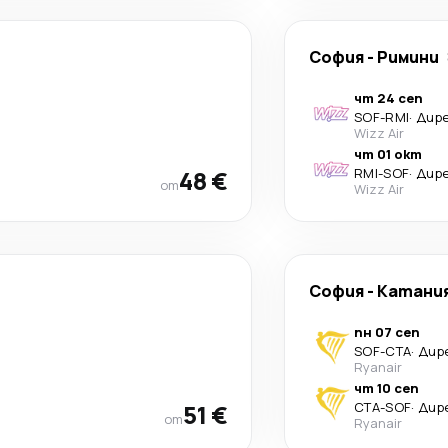
София
-
Римини
чт 24 сеп
SOF
-
RMI
·
Дир
Wizz Air
чт 01 окт
48 €
RMI
-
SOF
·
Дир
от
Wizz Air
София
-
Катани
пн 07 сеп
SOF
-
CTA
·
Дир
Ryanair
чт 10 сеп
51 €
CTA
-
SOF
·
Дир
от
Ryanair