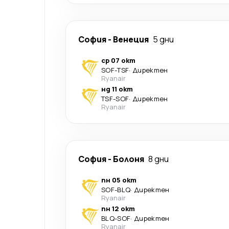
София
-
Венеция
5 дни
ср 07 окт
SOF
-
TSF
·
Директен
Ryanair
нд 11 окт
TSF
-
SOF
·
Директен
Ryanair
София
-
Болоня
8 дни
пн 05 окт
SOF
-
BLQ
·
Директен
Ryanair
пн 12 окт
BLQ
-
SOF
·
Директен
Ryanair