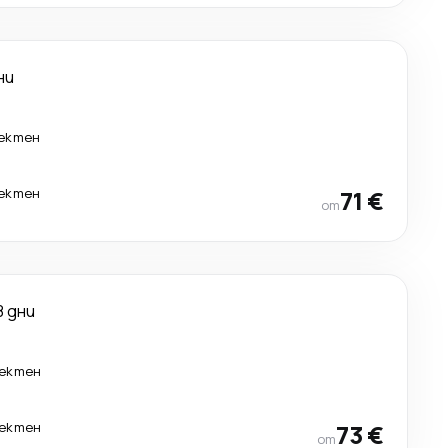
ни
ектен
ектен
71 €
от
8 дни
ектен
ектен
73 €
от