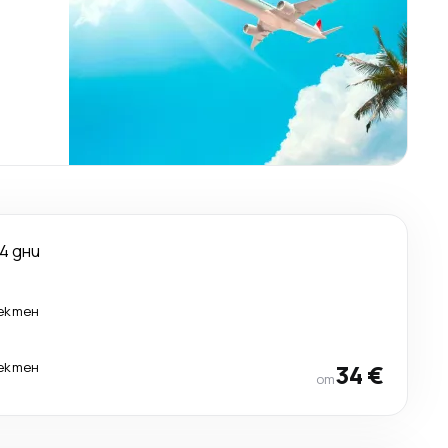
4 дни
ектен
ектен
34 €
от