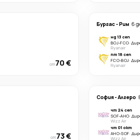
Бургас
-
Рим
6 д
нд 13 сеп
BOJ
-
FCO
·
Дир
Ryanair
пт 18 сеп
70 €
FCO
-
BOJ
·
Дир
от
Ryanair
София
-
Алгеро
чт 24 сеп
SOF
-
AHO
·
Дир
Wizz Air
чт 01 окт
73 €
AHO
-
SOF
·
Дир
от
Wizz Air