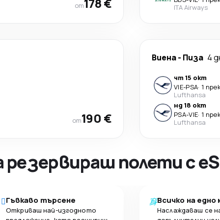
178 €
от
ITA Airways
Виена
-
Пиза
4 д
чт 15 окт
VIE
-
PSA
·
1 пре
Lufthansa
нд 18 окт
190 €
PSA
-
VIE
·
1 пре
от
Lufthansa
а резервираш полети с eS
Гъвкаво търсене
Всичко на едно
Откриваш най-изгодното
Наслаждаваш се н