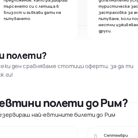
предложение, като разшириш
допълнителни усл
търсенето си с летища в
туристическа за
близост и гъвкави дати на
застраховка за а
пътуването.
пътуване, коли по
местни изживяван
други.
и полети?
секи ден сравняваме стотици оферти, за да ти
ж ги!
евтини полети до Рим?
 резервираш най-евтините билети до Рим
Септември