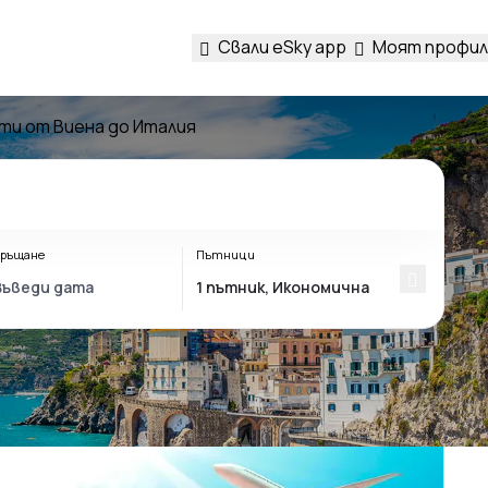
Свали eSky app
Моят профил
ти от Виена до Италия
ръщане
Пътници