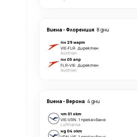
Виена
-
Флоренция
8 дни
пн 29 март
VIE
-
FLR
·
Директен
Austrian
пн 05 апр
FLR
-
VIE
·
Директен
Austrian
Виена
-
Верона
4 дни
чт 01 окт
VIE
-
VRN
·
1 прекачване
Lufthansa
нд 04 окт
VRN
-
VIE
·
1 прекачване