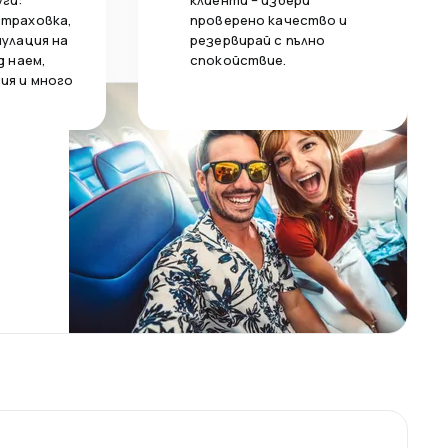
уги:
клиенти – избери
страховка,
проверено качество и
нулация на
резервирай с пълно
д наем,
спокойствие.
ия и много