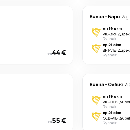
Виена
-
Бари
3 д
пн 19 окт
VIE
-
BRI
·
Дире
Ryanair
ср 21 окт
44 €
BRI
-
VIE
·
Дире
от
Ryanair
Виена
-
Олбия
3 
пн 19 окт
VIE
-
OLB
·
Дире
Ryanair
ср 21 окт
55 €
OLB
-
VIE
·
Дире
от
Ryanair