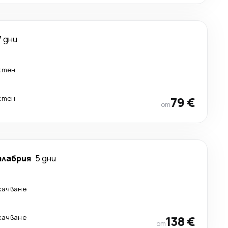
7 дни
ктен
ктен
79 €
от
алабрия
5 дни
качване
качване
138 €
от