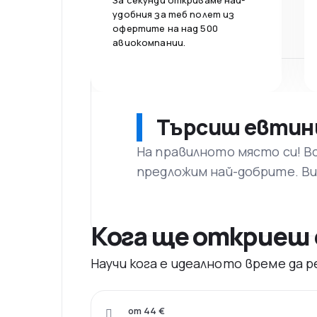
За секунди откриваме най-
удобния за теб полет из
офертите на над 500
авиокомпании.
Търсиш евтин
На правилното място си! В
предложим най-добрите. Ви
Кога ще откриеш 
Научи кога е идеалното време да
от 44 €