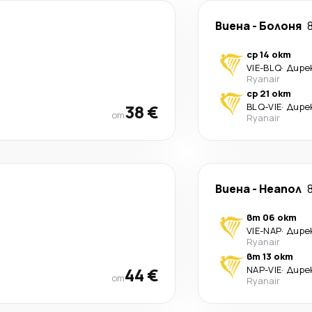
Виена
-
Болоня
ср 14 окт
VIE
-
BLQ
·
Дире
Ryanair
ср 21 окт
38 €
BLQ
-
VIE
·
Дире
от
Ryanair
Виена
-
Неапол
вт 06 окт
VIE
-
NAP
·
Дире
Ryanair
вт 13 окт
44 €
NAP
-
VIE
·
Дире
от
Ryanair