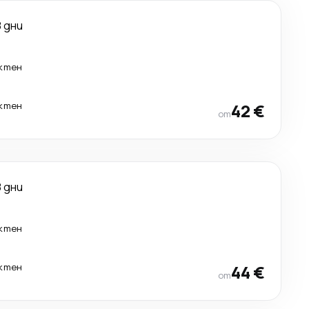
8 дни
ктен
ктен
42 €
от
8 дни
ктен
ктен
44 €
от