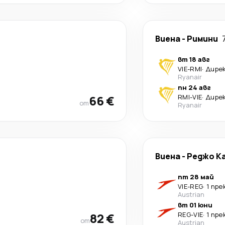
Виена
-
Римини
вт 18 авг
VIE
-
RMI
·
Дире
Ryanair
пн 24 авг
66 €
RMI
-
VIE
·
Дире
от
Ryanair
Виена
-
Реджо К
пт 28 май
VIE
-
REG
·
1 пре
Austrian
вт 01 юни
82 €
REG
-
VIE
·
1 пре
от
Austrian