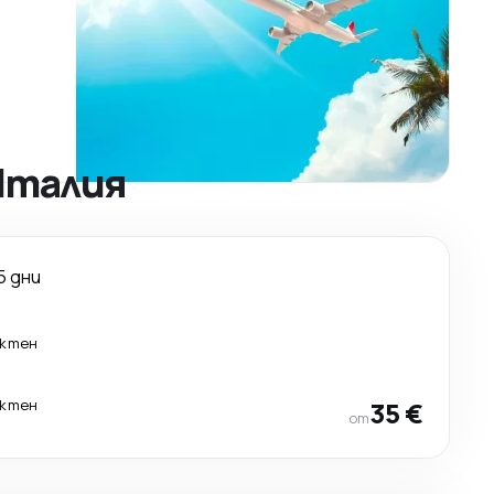
Италия
5 дни
ктен
ктен
35 €
от