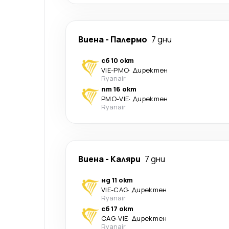
Виена
-
Палермо
7 дни
сб 10 окт
VIE
-
PMO
·
Директен
Ryanair
пт 16 окт
PMO
-
VIE
·
Директен
Ryanair
Виена
-
Каляри
7 дни
нд 11 окт
VIE
-
CAG
·
Директен
Ryanair
сб 17 окт
CAG
-
VIE
·
Директен
Ryanair