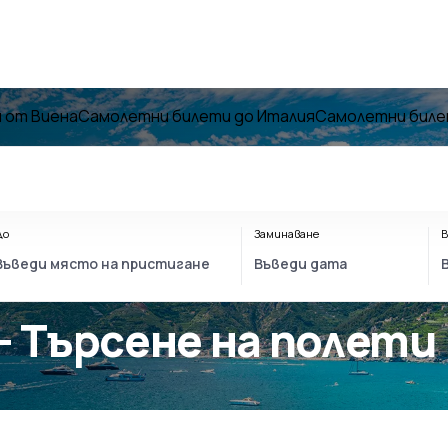
 от Виена
Самолетни билети до Италия
Самолетни биле
До
Заминаване
В
- Търсене на полети