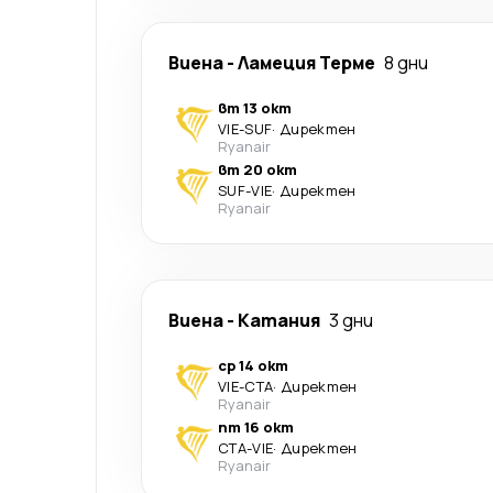
Виена
-
Ламеция Терме
8 дни
вт 13 окт
VIE
-
SUF
·
Директен
Ryanair
вт 20 окт
SUF
-
VIE
·
Директен
Ryanair
Виена
-
Катания
3 дни
ср 14 окт
VIE
-
CTA
·
Директен
Ryanair
пт 16 окт
CTA
-
VIE
·
Директен
Ryanair