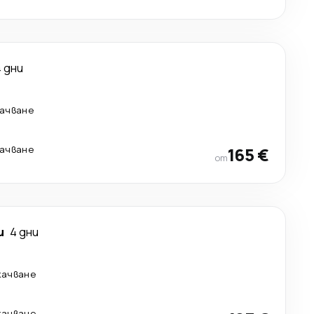
4 дни
качване
качване
165 €
от
и
4 дни
качване
качване