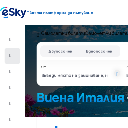
Твоята платформа за пътуване
Самолетни билети
Самолетни билети
Полет+Хотел
Двупосочен
Еднопосочен
Самолетни
билети
От
Почивки
Лято
2026
Виена Италия
Зима
2026/27
Last
minute