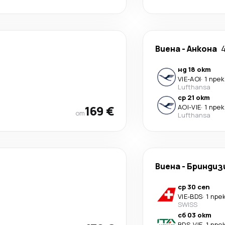
Виена
-
Анкона
нд 18 окт
VIE
-
AOI
·
1 пре
Lufthansa
ср 21 окт
169 €
AOI
-
VIE
·
1 пре
от
Lufthansa
Виена
-
Бриндиз
ср 30 сеп
VIE
-
BDS
·
1 пре
SWISS
сб 03 окт
BDS
-
VIE
·
1 пре