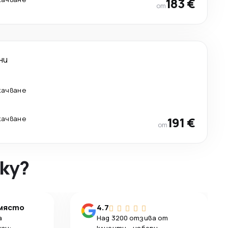
183 €
от
ни
качване
качване
191 €
от
ky?
 място
4.7
а
Над 3200 отзива от