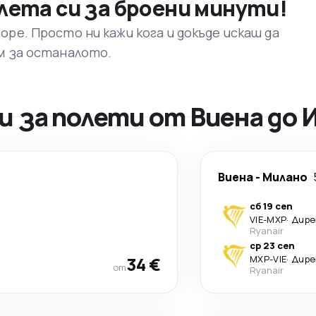
лета си за броени минути!
ре. Просто ни кажи кога и докъде искаш да
м за останалото.
 за полети от Виена до 
Виена
-
Милано
сб 19 сеп
VIE
-
MXP
·
Дире
Ryanair
ср 23 сеп
34 €
MXP
-
VIE
·
Дире
от
Ryanair