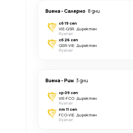
Виена
-
Салерно
8 дни
сб 19 сеп
VIE
-
QSR
·
Директен
Ryanair
сб 26 сеп
QSR
-
VIE
·
Директен
Ryanair
Виена
-
Рим
3 дни
ср 09 сеп
VIE
-
FCO
·
Директен
Ryanair
пт 11 сеп
FCO
-
VIE
·
Директен
Ryanair