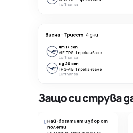
Lufthansa
Виена
-
Триест
4 дни
чт 17 сеп
VIE
-
TRS
·
1 прекачване
Lufthansa
нд 20 сеп
TRS
-
VIE
·
1 прекачване
Lufthansa
Защо си струва д
Най-богатият избор от
полети