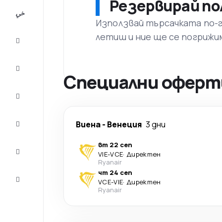
Резервирай по
All-
inclusive
Използвай търсачката по-го
летиш и ние ще се погрижи
City
Break
Настаняване
Специални оферти
Оферти
Завърши
Виена
-
Венеция
3 дни
пътуването
вт 22 сеп
Съвети и
VIE
-
VCE
·
Директен
вдъхновение
Ryanair
чт 24 сеп
Обслужване
VCE
-
VIE
·
Директен
на клиенти
Ryanair