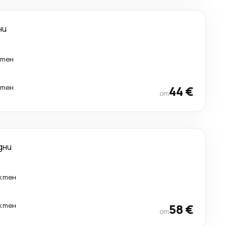
ни
ктен
ктен
44 €
от
дни
ктен
ктен
58 €
от