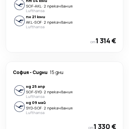
пт 04 юни
SOF
-
AKL
·
2 прекачвания
Lufthansa
пн 21 юни
AKL
-
SOF
·
2 прекачвания
Lufthansa
1 314 €
от
София
-
Сидни
15 дни
нд 25 апр
SOF
-
SYD
·
2 прекачвания
Lufthansa
нд 09 май
SYD
-
SOF
·
2 прекачвания
Lufthansa
1 330 €
от