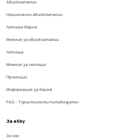
Авиокомпании
Национални авиокомпании
Летище Варна
Мнения за авиокомпании
Летища
Мнения за летища
Промоции
Информация за багаж
FAQ - Туристически пътеводител
За eSky
За нас