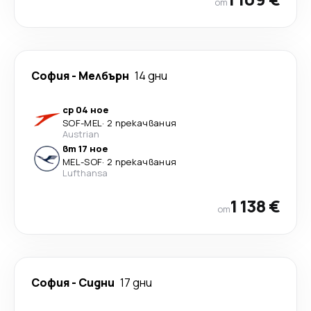
от
София
-
Мелбърн
14 дни
ср 04 ное
SOF
-
MEL
·
2 прекачвания
Austrian
вт 17 ное
MEL
-
SOF
·
2 прекачвания
Lufthansa
1 138 €
от
София
-
Сидни
17 дни