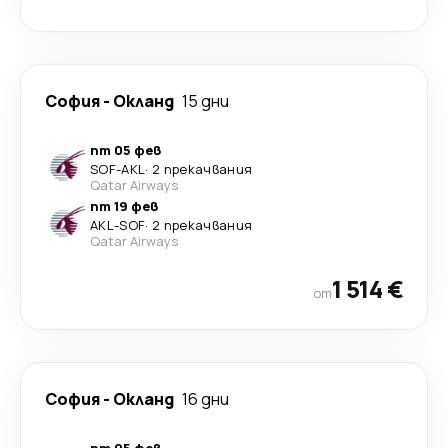
София
-
Окланд
15 дни
пт 05 фев
SOF
-
AKL
·
2 прекачвания
Qatar Airways
пт 19 фев
AKL
-
SOF
·
2 прекачвания
Qatar Airways
1 514 €
от
София
-
Окланд
16 дни
пт 05 фев