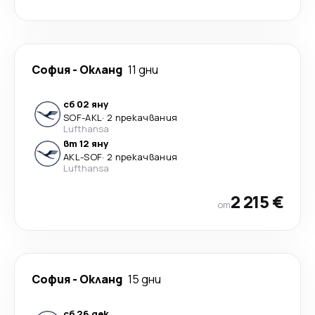
София
-
Окланд
11 дни
сб 02 яну
SOF
-
AKL
·
2 прекачвания
Lufthansa
вт 12 яну
AKL
-
SOF
·
2 прекачвания
Lufthansa
2 215 €
от
София
-
Окланд
15 дни
сб 26 дек