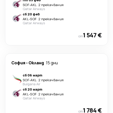
SOF
-
AKL
·
2 прекачвания
Qatar Airways
сб 20 фев
AKL
-
SOF
·
2 прекачвания
Qatar Airways
1 547 €
от
София
-
Окланд
15 дни
сб 06 март
SOF
-
AKL
·
2 прекачвания
Bulgaria Air
сб 20 март
AKL
-
SOF
·
2 прекачвания
Qatar Airways
1 784 €
от