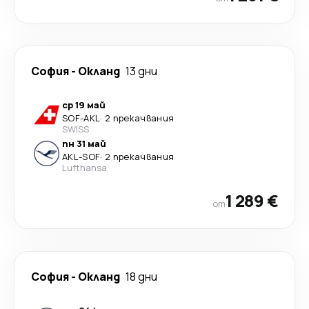
София
-
Окланд
13 дни
ср 19 май
SOF
-
AKL
·
2 прекачвания
SWISS
пн 31 май
AKL
-
SOF
·
2 прекачвания
Lufthansa
1 289 €
от
София
-
Окланд
18 дни