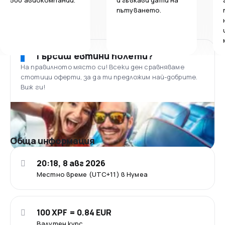
пътуването.
Търсиш евтини полети?
На правилното място си! Всеки ден сравняваме
стотици оферти, за да ти предложим най-добрите.
Виж ги!
Обща информация
20:18, 8 авг 2026
Местно време (UTC+11) в Нумеа
100 XPF = 0.84 EUR
Валутен курс