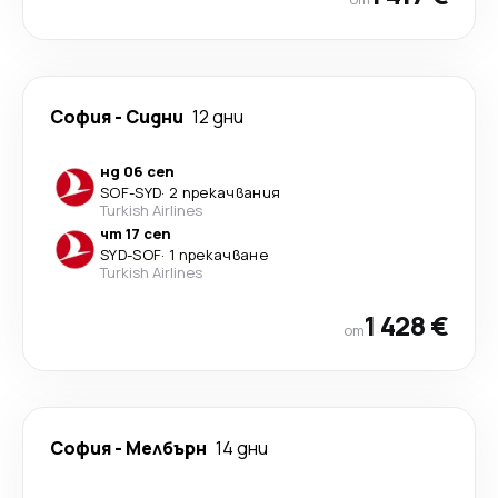
София
-
Сидни
12 дни
нд 06 сеп
SOF
-
SYD
·
2 прекачвания
Turkish Airlines
чт 17 сеп
SYD
-
SOF
·
1 прекачване
Turkish Airlines
1 428 €
от
София
-
Мелбърн
14 дни