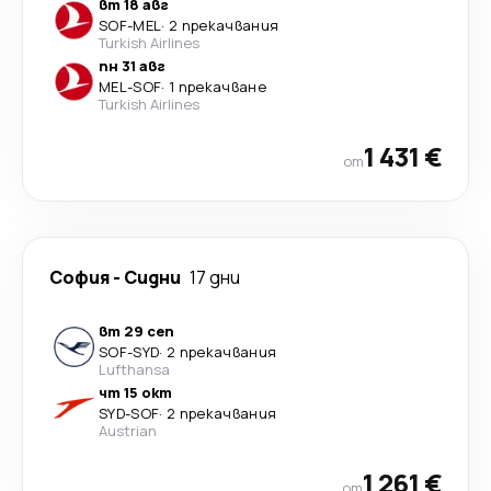
вт 18 авг
SOF
-
MEL
·
2 прекачвания
Turkish Airlines
пн 31 авг
MEL
-
SOF
·
1 прекачване
Turkish Airlines
1 431 €
от
София
-
Сидни
17 дни
вт 29 сеп
SOF
-
SYD
·
2 прекачвания
Lufthansa
чт 15 окт
SYD
-
SOF
·
2 прекачвания
Austrian
1 261 €
от