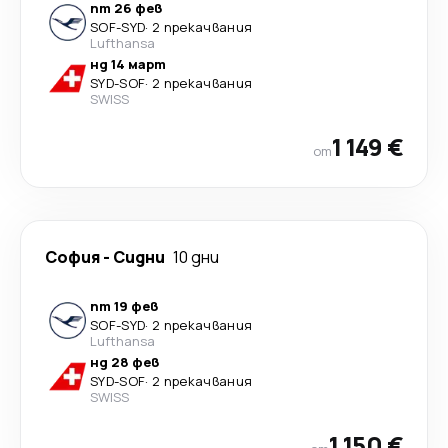
пт 26 фев
SOF
-
SYD
·
2 прекачвания
Lufthansa
нд 14 март
SYD
-
SOF
·
2 прекачвания
SWISS
1 149 €
от
София
-
Сидни
10 дни
пт 19 фев
SOF
-
SYD
·
2 прекачвания
Lufthansa
нд 28 фев
SYD
-
SOF
·
2 прекачвания
SWISS
1 150 €