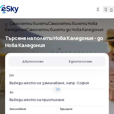
Самолетни билети
Самолетни билети Нова
Каледония
Самолетни билети до Нова Каледония
Търсене на полети
Нова Каледония - до
Нова Каледония
Двупосочен
Еднопосочен
От
До
Заминаване
Връщане