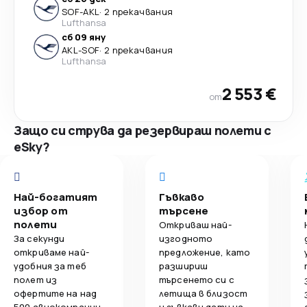
SOF
-
AKL
·
2 прекачвания
Lufthansa
сб 09 яну
AKL
-
SOF
·
2 прекачвания
Lufthansa
2 553 €
от
Защо си струва да резервираш полети с
eSky?
Най-богатият
Гъвкаво
избор от
търсене
полети
Откриваш най-
За секунди
изгодното
откриваме най-
предложение, като
удобния за теб
разшириш
полет из
търсенето си с
офертите на над
летища в близост
500 авиокомпании.
и гъвкави дати на