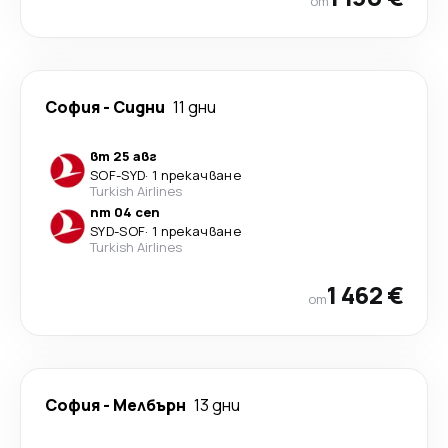
от
София
-
Сидни
11 дни
вт 25 авг
SOF
-
SYD
·
1 прекачване
Turkish Airlines
пт 04 сеп
SYD
-
SOF
·
1 прекачване
Turkish Airlines
1 462 €
от
София
-
Мелбърн
13 дни