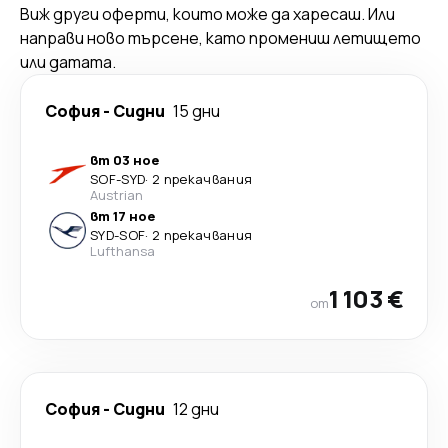
Виж други оферти, които може да харесаш. Или
направи ново търсене, като промениш летището
или датата.
София
-
Сидни
15 дни
вт 03 ное
SOF
-
SYD
·
2 прекачвания
Austrian
вт 17 ное
SYD
-
SOF
·
2 прекачвания
Lufthansa
1 103 €
от
София
-
Сидни
12 дни