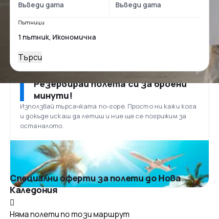
Пътници
Търси
Резервирай полета си за броени
минути!
Използвай търсачката по-горе. Просто ни кажи кога
и докъде искаш да летиш и ние ще се погрижим за
останалото.
Специални оферти за полети до Нова
Каледония
Няма полети по този маршрут