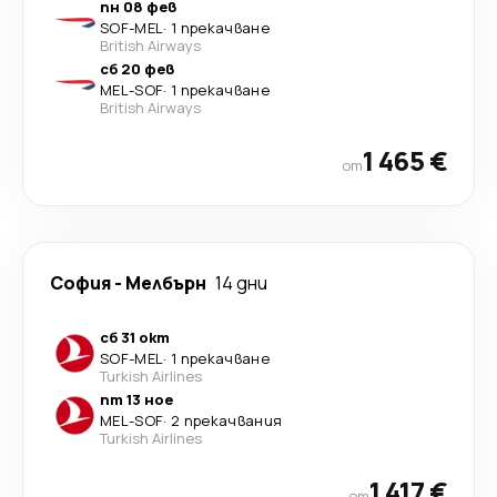
пн 08 фев
SOF
-
MEL
·
1 прекачване
British Airways
сб 20 фев
MEL
-
SOF
·
1 прекачване
British Airways
1 465 €
от
София
-
Мелбърн
14 дни
сб 31 окт
SOF
-
MEL
·
1 прекачване
Turkish Airlines
пт 13 ное
MEL
-
SOF
·
2 прекачвания
Turkish Airlines
1 417 €
от