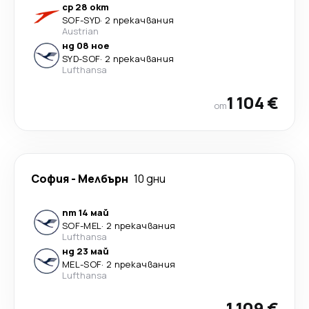
ср 28 окт
SOF
-
SYD
·
2 прекачвания
Austrian
нд 08 ное
SYD
-
SOF
·
2 прекачвания
Lufthansa
1 104 €
от
София
-
Мелбърн
10 дни
пт 14 май
SOF
-
MEL
·
2 прекачвания
Lufthansa
нд 23 май
MEL
-
SOF
·
2 прекачвания
Lufthansa
1 109 €