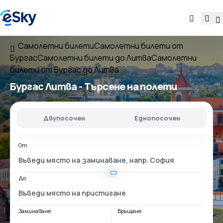
Самолетни билети
Самолетни билети от
Бургас
Самолетни билети до Литва
Самолетни
билети от Бургас до Литва
Бургас Литва
- Търсене на полети
Двупосочен
Еднопосочен
От
До
Заминаване
Връщане