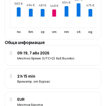
654 €
583 €
494 €
481 €
475 €
448 €
пн
вт
ср
чт
пт
сб
нд
Обща информация
09:19, 7 авг 2026
Местно време (UTC+2) във Вилнюс
2 h 15 min
Времетр. от Бургас
EUR
Местна валута