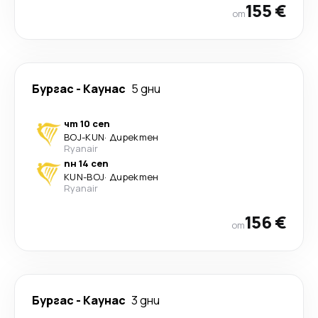
155 €
от
Бургас
-
Каунас
5 дни
чт 10 сеп
BOJ
-
KUN
·
Директен
Ryanair
пн 14 сеп
KUN
-
BOJ
·
Директен
Ryanair
156 €
от
Бургас
-
Каунас
3 дни