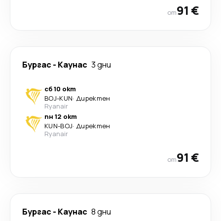
91 €
от
Бургас
-
Каунас
3 дни
сб 10 окт
BOJ
-
KUN
·
Директен
Ryanair
пн 12 окт
KUN
-
BOJ
·
Директен
Ryanair
91 €
от
Бургас
-
Каунас
8 дни