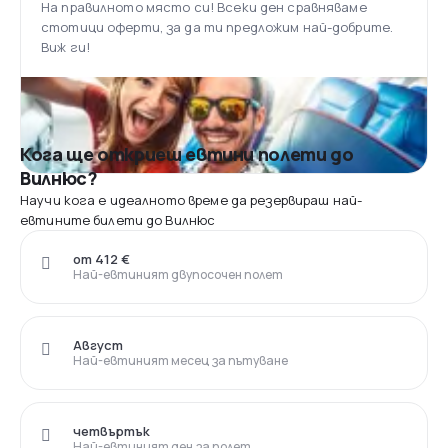
На правилното място си! Всеки ден сравняваме
стотици оферти, за да ти предложим най-добрите.
Виж ги!
Кога ще откриеш евтини полети до
Вилнюс?
Научи кога е идеалното време да резервираш най-
евтините билети до Вилнюс
от 412 €
Най-евтиният двупосочен полет
Август
Най-евтиният месец за пътуване
четвъртък
Най-евтиният ден за полет