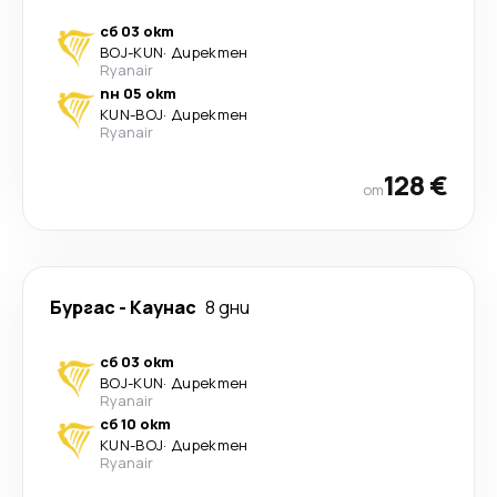
сб 03 окт
BOJ
-
KUN
·
Директен
Ryanair
пн 05 окт
KUN
-
BOJ
·
Директен
Ryanair
128 €
от
Бургас
-
Каунас
8 дни
сб 03 окт
BOJ
-
KUN
·
Директен
Ryanair
сб 10 окт
KUN
-
BOJ
·
Директен
Ryanair