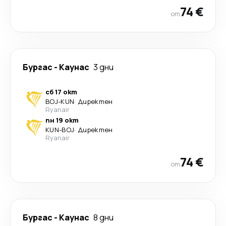
74 €
от
Бургас
-
Каунас
3 дни
сб 17 окт
BOJ
-
KUN
·
Директен
Ryanair
пн 19 окт
KUN
-
BOJ
·
Директен
Ryanair
74 €
от
Бургас
-
Каунас
8 дни