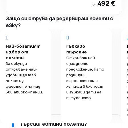
492 €
от
Защо си струва да резервираш полети с
eSky?
Най-богатият
Гъвкаво
избор от
търсене
полети
Откриваш най-
За секунди
изгодното
откриваме най-
предложение, като
удобния за теб
разшириш
полет из
търсенето си с
офертите на над
летища в близост
500 авиокомпании.
и гъвкави дати на
пътуването.
Търсиш евтини полети?