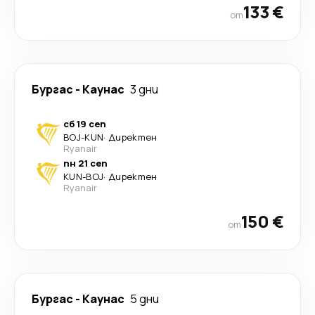
133 €
от
Бургас
-
Каунас
3 дни
сб 19 сеп
BOJ
-
KUN
·
Директен
Ryanair
пн 21 сеп
KUN
-
BOJ
·
Директен
Ryanair
150 €
от
Бургас
-
Каунас
5 дни