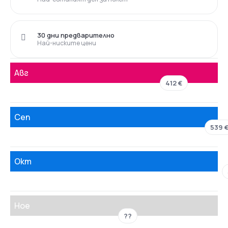
30 дни предварително
Най-ниските цени
Авг
412 €
Сеп
539 
Окт
Ное
??