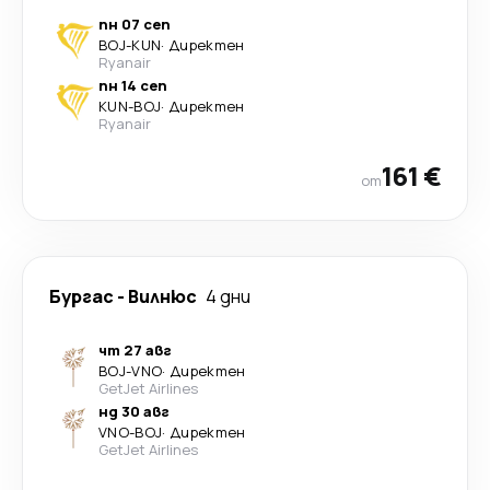
пн 07 сеп
BOJ
-
KUN
·
Директен
Ryanair
пн 14 сеп
KUN
-
BOJ
·
Директен
Ryanair
161 €
от
Бургас
-
Вилнюс
4 дни
чт 27 авг
BOJ
-
VNO
·
Директен
GetJet Airlines
нд 30 авг
VNO
-
BOJ
·
Директен
GetJet Airlines