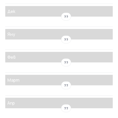
Дек
??
Яну
??
Фев
??
Март
??
Апр
??