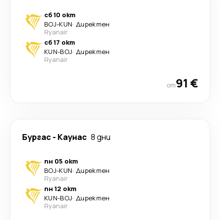
сб 10 окт
BOJ
-
KUN
·
Директен
Ryanair
сб 17 окт
KUN
-
BOJ
·
Директен
Ryanair
91 €
от
Бургас
-
Каунас
8 дни
пн 05 окт
BOJ
-
KUN
·
Директен
Ryanair
пн 12 окт
KUN
-
BOJ
·
Директен
Ryanair