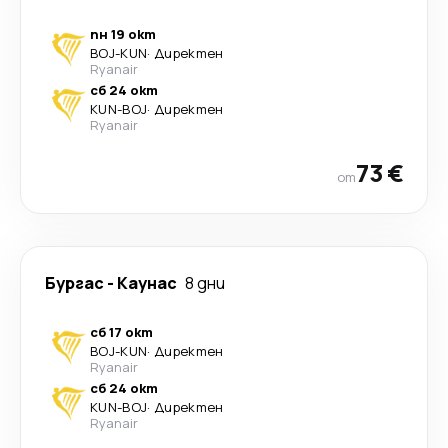
пн 19 окт
BOJ
-
KUN
·
Директен
Ryanair
сб 24 окт
KUN
-
BOJ
·
Директен
Ryanair
73 €
от
Бургас
-
Каунас
8 дни
сб 17 окт
BOJ
-
KUN
·
Директен
Ryanair
сб 24 окт
KUN
-
BOJ
·
Директен
Ryanair