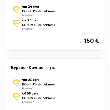
чт 24 сеп
BOJ
-
KUN
·
Директен
Ryanair
пн 28 сеп
KUN
-
BOJ
·
Директен
Ryanair
150 €
от
Бургас
-
Каунас
3 дни
чт 03 сеп
BOJ
-
KUN
·
Директен
Ryanair
сб 05 сеп
KUN
-
BOJ
·
Директен
Ryanair