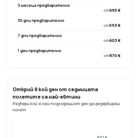
3 месеца предварително
от
695 €
30 дни предварително
от
593 €
7 дни предварително
от
603 €
1 ден предварително
от
870 €
Открий в кой ден от седмицата
полетите са най-евтини
Разбери кой е най-подходящият ден да резервираш
полет.
837 €