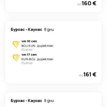
160 €
от
Бургас
-
Каунас
8 дни
чт 10 сеп
BOJ
-
KUN
·
Директен
Ryanair
чт 17 сеп
KUN
-
BOJ
·
Директен
Ryanair
161 €
от
Бургас
-
Каунас
8 дни