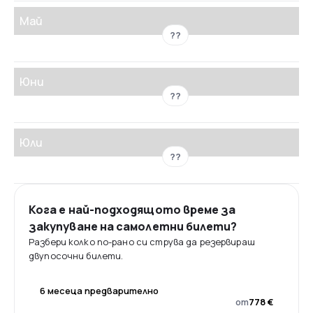
Май
??
Юни
??
Юли
??
Кога е най-подходящото време за
закупуване на самолетни билети?
Разбери колко по-рано си струва да резервираш
двупосочни билети.
6 месеца предварително
от
778 €