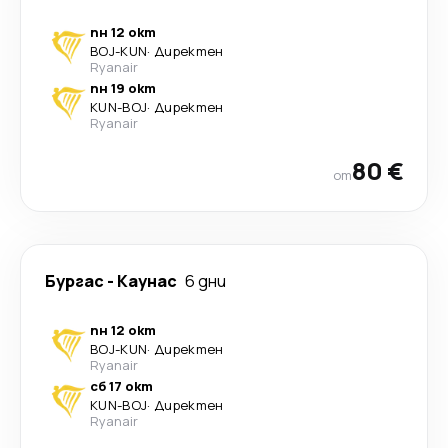
пн 12 окт
BOJ
-
KUN
·
Директен
Ryanair
пн 19 окт
KUN
-
BOJ
·
Директен
Ryanair
80 €
от
Бургас
-
Каунас
6 дни
пн 12 окт
BOJ
-
KUN
·
Директен
Ryanair
сб 17 окт
KUN
-
BOJ
·
Директен
Ryanair