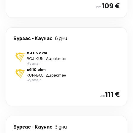
109 €
от
Бургас
-
Каунас
6 дни
пн 05 окт
BOJ
-
KUN
·
Директен
Ryanair
сб 10 окт
KUN
-
BOJ
·
Директен
Ryanair
111 €
от
Бургас
-
Каунас
3 дни