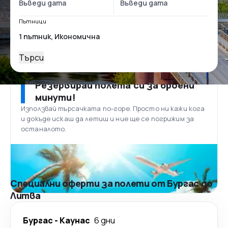
Пътници
Търси
Резервирай полета си за броени
минути!
Използвай търсачката по-горе. Просто ни кажи кога
и докъде искаш да летиш и ние ще се погрижим за
останалото.
Специални оферти за полети от Бургас до
Литва
Бургас
-
Каунас
6 дни