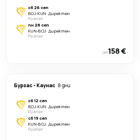
сб 26 сеп
BOJ
-
KUN
·
Директен
Ryanair
пн 28 сеп
KUN
-
BOJ
·
Директен
Ryanair
158 €
от
Бургас
-
Каунас
8 дни
сб 12 сеп
BOJ
-
KUN
·
Директен
Ryanair
сб 19 сеп
KUN
-
BOJ
·
Директен
Ryanair